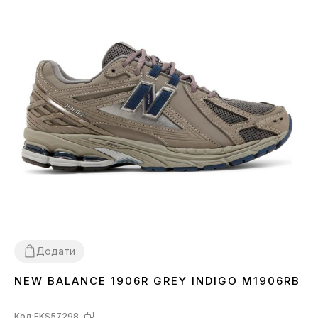
Додати
NEW BALANCE 1906R GREY INDIGO M1906RB
41
42
45
Код:
FKS57298