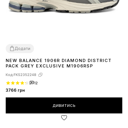
Додати
NEW BALANCE 1906R DIAMOND DISTRICT
41
42
PACK GREY EXCLUSIVE M1906RSP
Код:
FKS2352248
12
3766
грн
ДИВИТИСЬ