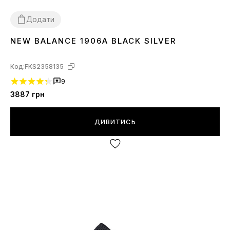
Додати
NEW BALANCE 1906A BLACK SILVER
37
38
39
40
41
Код:
FKS2358135
9
3887
грн
ДИВИТИСЬ