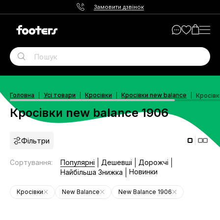
Замовити дзвінок
Головна
Усі товари
Кросівки
Кросівки new balance
Кросівк
Кросівки new balance 1906
Фільтри
Сортування
:
Популярні
Дешевші
Дорожчі
Новинки
Найбільша Знижка
Кросівки
New Balance
New Balance 1906