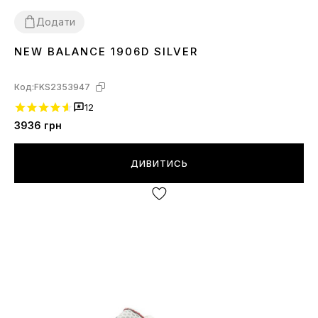
Додати
NEW BALANCE 1906D SILVER
36
37
38
39
40
41
42
44
45
Код:
FKS2353947
12
3936
грн
ДИВИТИСЬ