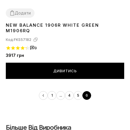
Додати
NEW BALANCE 1906R WHITE GREEN
41
M1906RQ
Код:
FKS57182
9
3917
грн
ДИВИТИСЬ
1
...
4
5
6
Більше Від Виробника