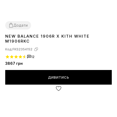
Додати
NEW BALANCE 1906R X KITH WHITE
36
37
38
39
40
M1906RKC
Код:
FKS2354152
12
3867
грн
ДИВИТИСЬ