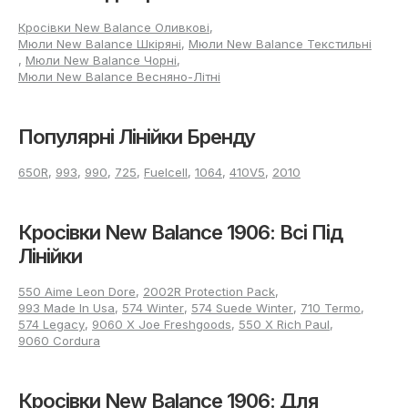
Кросівки New Balance Оливкові
,
Мюли New Balance Шкіряні
,
Мюли New Balance Текстильні
,
Мюли New Balance Чорні
,
Мюли New Balance Весняно-Літні
Популярні Лінійки Бренду
650R
,
993
,
990
,
725
,
Fuelcell
,
1064
,
410V5
,
2010
Кросівки New Balance 1906: Всі Пiд
Лінійки
550 Aime Leon Dore
,
2002R Protection Pack
,
993 Made In Usa
,
574 Winter
,
574 Suede Winter
,
710 Termo
,
574 Legacy
,
9060 X Joe Freshgoods
,
550 X Rich Paul
,
9060 Cordura
Кросівки New Balance 1906: Для