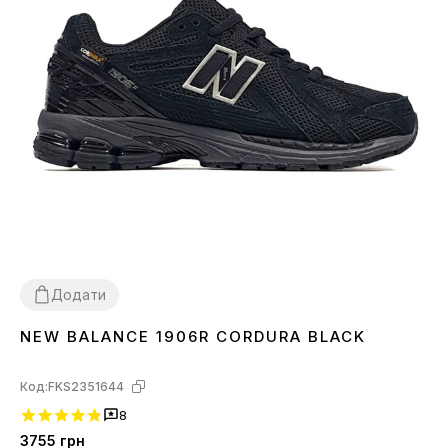
Додати
NEW BALANCE 1906R CORDURA BLACK
41
Код:
FKS2351644
8
3755
грн