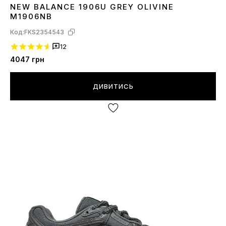
NEW BALANCE 1906U GREY OLIVINE
40
41
M1906NB
Код:
FKS2354543
12
4047
грн
ДИВИТИСЬ