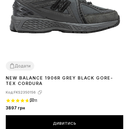
Додати
NEW BALANCE 1906R GREY BLACK GORE-
41
42
43
44
45
46
TEX CORDURA
Код:
FKS2350156
11
3897
грн
ДИВИТИСЬ