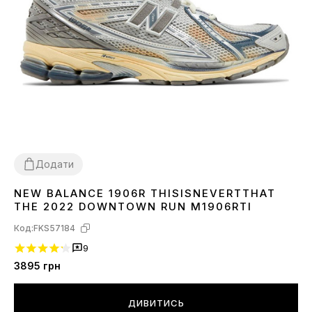
Додати
NEW BALANCE 1906R THISISNEVERTTHAT
37
THE 2022 DOWNTOWN RUN M1906RTI
Код:
FKS57184
9
3895
грн
ДИВИТИСЬ