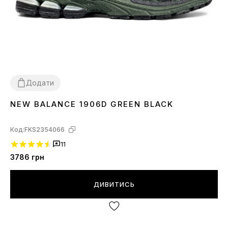
Додати
NEW BALANCE 1906D GREEN BLACK
41
42
44
Код:
FKS2354066
11
3786
грн
ДИВИТИСЬ