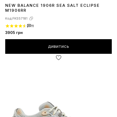
NEW BALANCE 1906R SEA SALT ECLIPSE
36
37
38
40
41
42
43
M1906RR
Код:
FKS57181
11
3905
грн
ДИВИТИСЬ