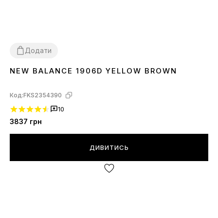
Додати
NEW BALANCE 1906D YELLOW BROWN
41
Код:
FKS2354390
10
3837
грн
ДИВИТИСЬ