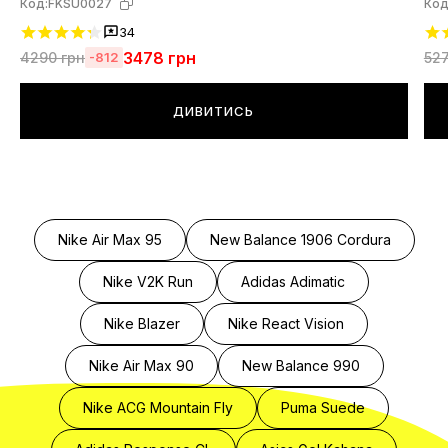
Код:
FKSU0027
Код
34
3478
грн
4290
грн
52
-812
ДИВИТИСЬ
Nike Air Max 95
New Balance 1906 Cordura
Nike V2K Run
Adidas Adimatic
Nike Blazer
Nike React Vision
Nike Air Max 90
New Balance 990
Nike ACG Mountain Fly
Puma Suede