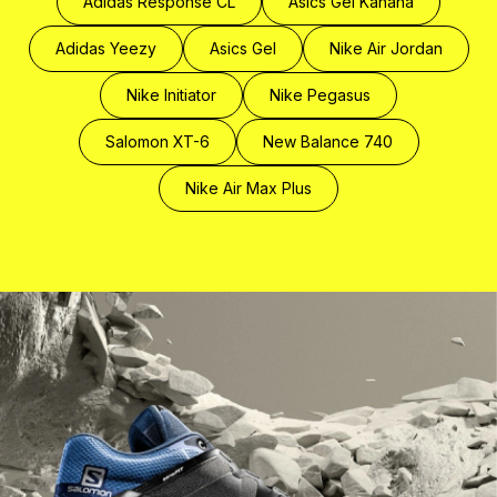
Adidas Response CL
Asics Gel Kahana
Adidas Yeezy
Asics Gel
Nike Air Jordan
Nike Initiator
Nike Pegasus
Salomon XT-6
New Balance 740
Nike Air Max Plus