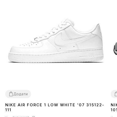
Додати
NIKE AIR FORCE 1 LOW WHITE '07 315122-
NI
36
37
38
39
40
41
42
43
44
45
46
3
111
10