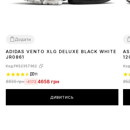
Додати
ADIDAS VENTO XLG DELUXE BLACK WHITE
AS
36
37
38
39
40
41
42
43
44
3
JR0861
12
Код:
FKS2357362
Код
11
4658
грн
8830
грн
85
-4172
ДИВИТИСЬ