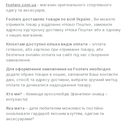
footers.com.ua
- магазин оригінального спортивного
одягу та аксесуарів.
Footers доставляє товари по всій Україні
, Ви можете
отримати товар у відділенні «Нової Пошти», замовити
адресну кур'єрську доставку «Нова Пошта» або в одному
з наших магазинів.
Клієнтам доступно кілька видів оплати
– оплата
готівкою, або карткою при отриманні товару, або
безпечна онлайн-оплата на сайті під час створення
замовлення.
Для оформлення замовлення на Footers необхідно
додати обрані товари в кошик, заповнити Ваші контактні
дані, спосіб та адресу доставки, вибрати зручний метод
оплати та дочекатися надходження товару.
Хто ми?
- Команда кросолюбців (фанатики-знавці –
ентузіасти)
Яка мета
– дати любителям можливість постійно
оновлювати гардероб якісним взуттям, одягом та
аксесуарами?