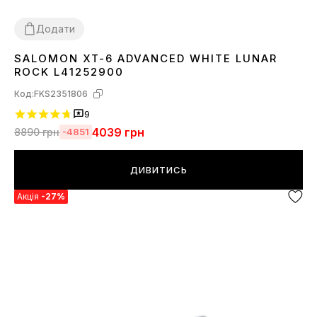
Додати
SALOMON XT-6 ADVANCED WHITE LUNAR
36
37
38
40
41
42
43
44
45
ROCK L41252900
Код:
FKS2351806
9
4039
грн
8890
грн
-4851
ДИВИТИСЬ
Акція
-27%