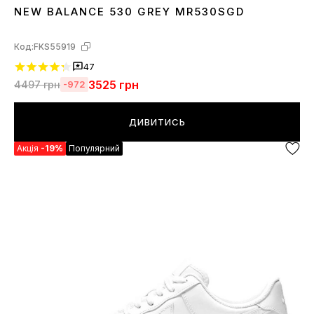
NEW BALANCE 530 GREY MR530SGD
36
37
38
39
40
41
42
43
44
45
Код:
FKS55919
47
3525
грн
4497
грн
-972
ДИВИТИСЬ
Акція
-19%
Популярний