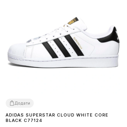
Додати
ADIDAS SUPERSTAR CLOUD WHITE CORE
36
37
38
40
41
42
43
44
45
BLACK C77124