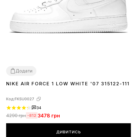
Додати
NIKE AIR FORCE 1 LOW WHITE '07 315122-111
36
37
38
39
40
41
42
43
44
45
46
Код:
FKSU0027
34
3478
грн
4290
грн
-812
ДИВИТИСЬ