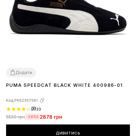
Додати
PUMA SPEEDCAT BLACK WHITE 400986-01
36
37
38
39
40
41
42
43
44
45
Код:
FKS2357561
33
2878
грн
5530
грн
-2652
ДИВИТИСЬ