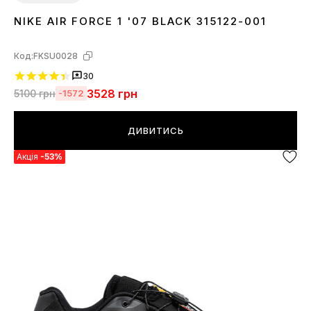
NIKE AIR FORCE 1 '07 BLACK 315122-001
36
37
38
39
40
41
42
43
44
45
46
Код:
FKSU0028
30
3528
грн
5100
грн
-1572
ДИВИТИСЬ
Акція
-53%