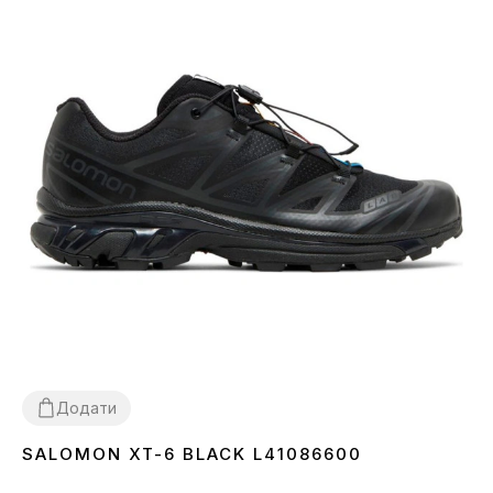
Додати
SALOMON XT-6 BLACK L41086600
40
41
42
43
44
45