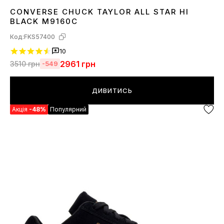
CONVERSE CHUCK TAYLOR ALL STAR HI
36
37
38
39
40
41
42
43
44
BLACK M9160C
Код:
FKS57400
10
2961
грн
3510
грн
-549
ДИВИТИСЬ
Акція
-48%
Популярний