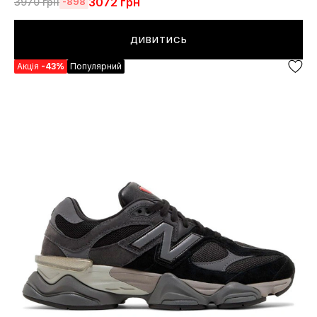
3072
грн
3970
грн
-898
ДИВИТИСЬ
Акція
-43%
Популярний