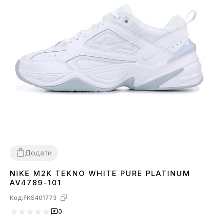
Додати
NIKE M2K TEKNO WHITE PURE PLATINUM
36
37
38
39
40
41
43
44
45
AV4789-101
Код:
FKS401773
0