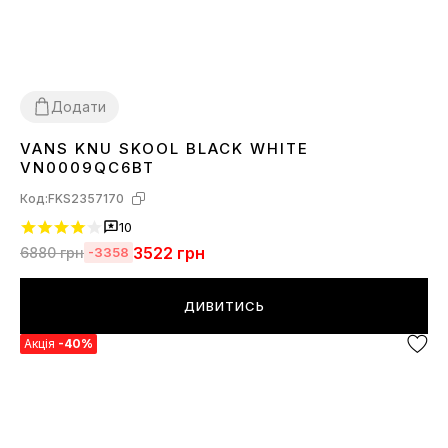
Додати
VANS KNU SKOOL BLACK WHITE
36
37
38
39
40
41
42
43
44
45
VN0009QC6BT
Код:
FKS2357170
10
3522
грн
6880
грн
-3358
ДИВИТИСЬ
Акція
-40%