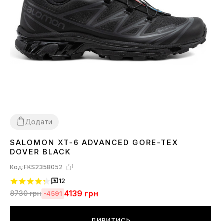
Додати
SALOMON XT-6 ADVANCED GORE-TEX
40
41
42
43
44
DOVER BLACK
Код:
FKS2358052
12
4139
грн
8730
грн
-4591
ДИВИТИСЬ