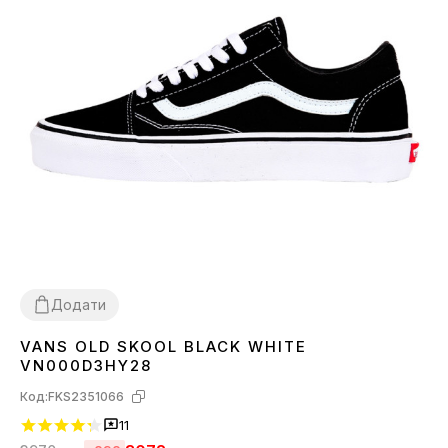
Додати
VANS OLD SKOOL BLACK WHITE
36
37
38
39
40
41
42
43
44
45
VN000D3HY28
Код:
FKS2351066
11