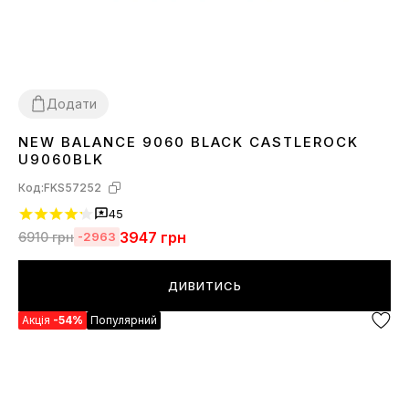
Додати
NEW BALANCE 9060 BLACK CASTLEROCK
36
37
38
39
40
41
42
43
44
45
U9060BLK
Код:
FKS57252
45
3947
грн
6910
грн
-2963
ДИВИТИСЬ
Акція
-54%
Популярний