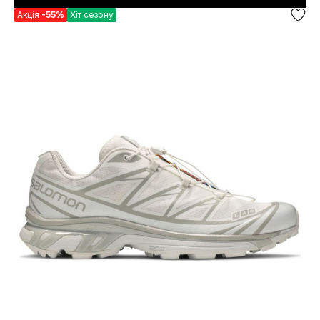
Акція
-55%
Хіт сезону