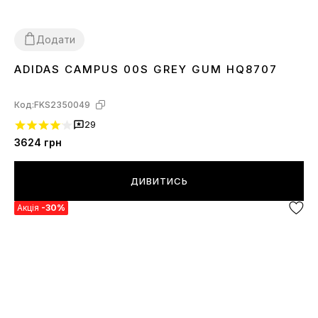
Додати
ADIDAS CAMPUS 00S GREY GUM HQ8707
36
37
38
39
40
41
43
44
45
Код:
FKS2350049
29
3624
грн
ДИВИТИСЬ
Акція
-30%