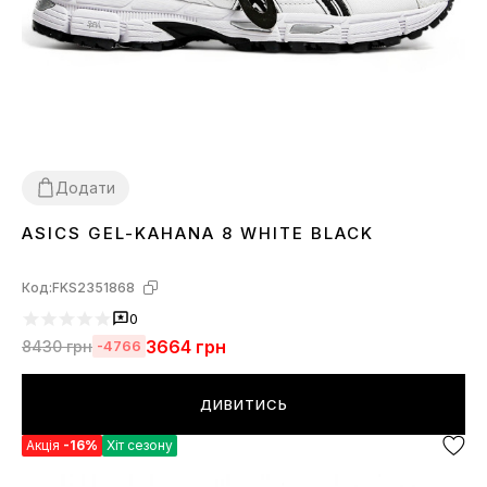
Додати
ASICS GEL-KAHANA 8 WHITE BLACK
36
37
38
39
40
41
42
43
44
45
Код:
FKS2351868
0
3664
грн
8430
грн
-4766
ДИВИТИСЬ
Акція
-16%
Хіт сезону