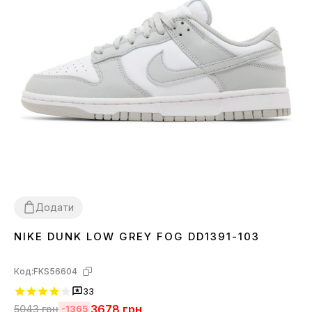
Додати
NIKE DUNK LOW GREY FOG DD1391-103
36
37
38
39
40
41
42
43
44
45
Код:
FKS56604
33
3678
грн
5043
грн
-1365