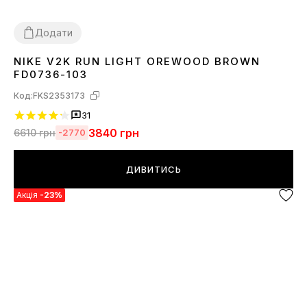
Додати
NIKE V2K RUN LIGHT OREWOOD BROWN
36
37
38
39
40
41
42
43
44
45
FD0736-103
Код:
FKS2353173
31
3840
грн
6610
грн
-2770
ДИВИТИСЬ
Акція
-23%