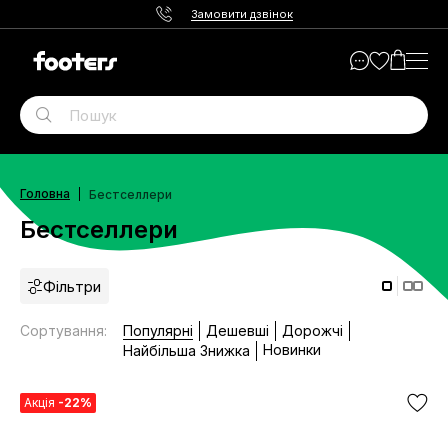
Замовити дзвінок
Головна
Бестселлери
Бестселлери
Фільтри
Сортування
:
Популярні
Дешевші
Дорожчі
Новинки
Найбільша Знижка
Акція
-22%