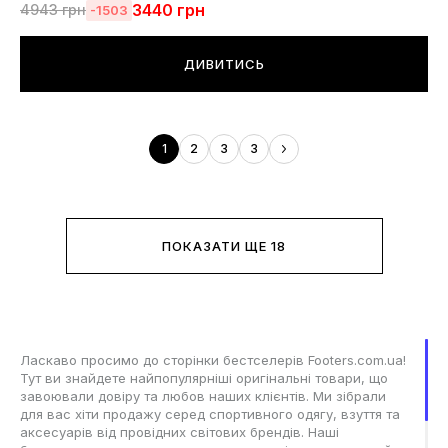
3440
грн
4943
грн
-1503
ДИВИТИСЬ
1
2
3
3
ПОКАЗАТИ ЩЕ 18
Ласкаво просимо до сторінки бестселерів Footers.com.ua!
Тут ви знайдете найпопулярніші оригінальні товари, що
завоювали довіру та любов наших клієнтів. Ми зібрали
для вас хіти продажу серед спортивного одягу, взуття та
аксесуарів від провідних світових брендів. Наші