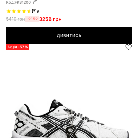
Код:
FKS1200
9
3258
грн
5410
грн
-2152
ДИВИТИСЬ
Акція
-57%