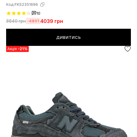
Код:
FKS2351696
10
4039
грн
8840
грн
-4801
ДИВИТИСЬ
Акція
-21%