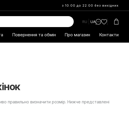
з 10:00 до 22:00 без вихідних
RU
UA
та
Повернення та обмін
Про магазин
Контакти
жінок
ливо правильно визначити розмір. Нижче представлені