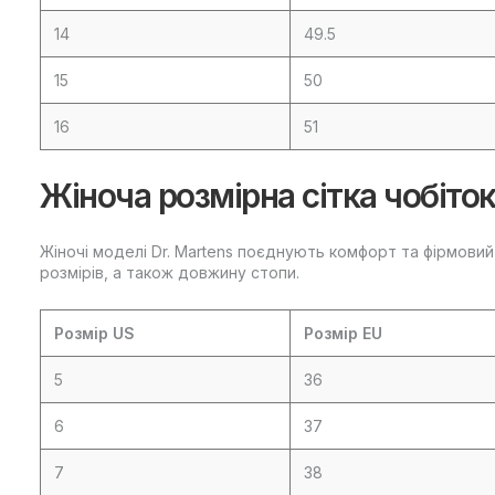
14
49.5
15
50
16
51
Жіноча розмірна сітка чобіток
Жіночі моделі Dr. Martens поєднують комфорт та фірмови
розмірів, а також довжину стопи.
Розмір US
Розмір EU
5
36
6
37
7
38