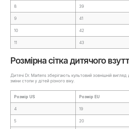
8
39
9
41
10
42
11
43
Розмірна сітка дитячого взутт
Дитячі Dr. Martens зберігають культовий зовнішній вигля
зміни стопи у дітей різного віку.
Розмір US
Розмір EU
4
19
5
20