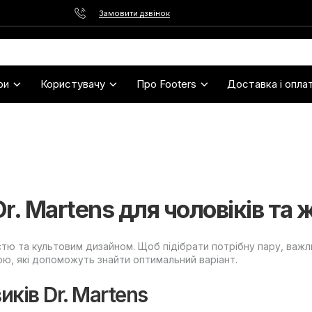
Замовити дзвінок
ри
Користувачу
Про Footers
Доставка і опла
r. Martens для чоловіків та 
істю та культовим дизайном. Щоб підібрати потрібну пару, важ
ою, які допоможуть знайти оптимальний варіант.
иків Dr. Martens