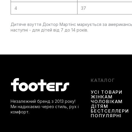
4
37
Дитяче взуття Доктор Мартінс маркується за американським
наступні - для дітей від 7 до 14 років.
КАТАЛОГ
УСІ ТОВАРИ
ЖІНКАМ
Незалежний бренд з 2013 року!
ЧОЛОВІКАМ
ДІТЯМ
Ми надихаємо через стиль, рух і
БЕСТСЕЛЛЕРИ
комфорт.
ПОПУЛЯРНІ