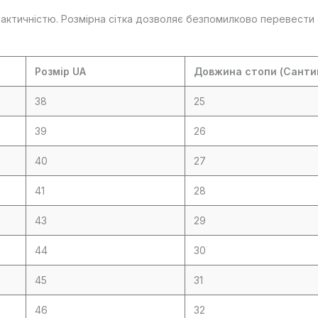
практичністю. Розмірна сітка дозволяє безпомилково перевести а
Розмір UA
Довжина стопи (Санти
38
25
39
26
40
27
41
28
43
29
44
30
45
31
46
32