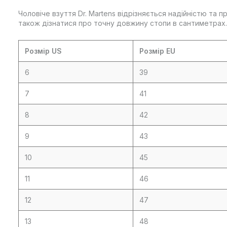
Чоловіче взуття Dr. Martens відрізняється надійністю та 
також дізнатися про точну довжину стопи в сантиметрах.
Розмір US
Розмір EU
6
39
7
41
8
42
9
43
10
45
11
46
12
47
13
48