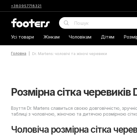
+380957718321
Усі товари
Жінкам
Чоловікам
Дітям
Розмі
Головна
Dr. Martens: чоловічі та жіночі черевики
Розмірна сітка черевиків D
Взуття Dr. Martens славиться своєю довговічністю, зручн
таблиці з чоловічою, жіночою та дитячою розмірною сітк
Чоловіча розмірна сітка черев