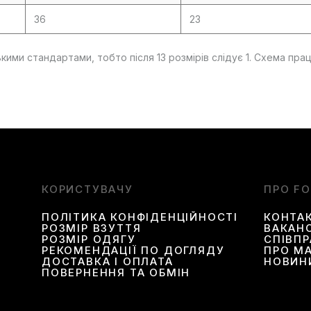
36
23
и стандартами, тобто після 13 розмірів слідує 1. Схема працює
КОРИСТУВАЧУ
ПРО F
ПОЛІТИКА КОНФІДЕНЦІЙНОСТІ
КОНТА
РОЗМІР ВЗУТТЯ
ВАКАНС
РОЗМІР ОДЯГУ
СПІВП
РЕКОМЕНДАЦІЇ ПО ДОГЛЯДУ
ПРО М
ДОСТАВКА І ОПЛАТА
НОВИН
ПОВЕРНЕННЯ ТА ОБМІН