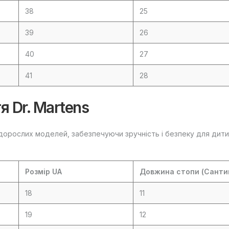
38
25
39
26
40
27
41
28
я Dr. Martens
д дорослих моделей, забезпечуючи зручність і безпеку для дити
Розмір UA
Довжина стопи (Санти
18
11
19
12