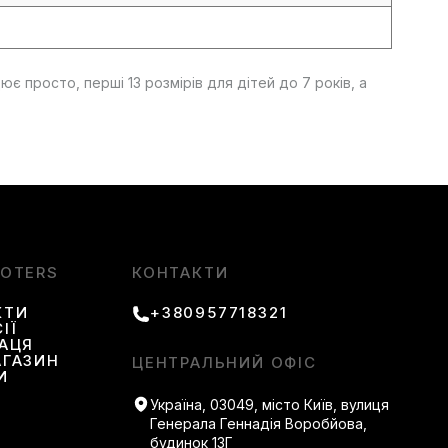
 просто, перші 13 розмірів для дітей до 7 років, а
OOTERS
КОНТАКТИ
КТИ
+380957718321
ІЇ
РАЦЯ
АГАЗИН
ЦЕНТРАЛЬНИЙ ОФІС
И
Україна, 03049, місто Київ, вулиця
Генерала Геннадія Воробйова,
будинок 13Г