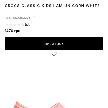
CROCS CLASSIC KIDS I AM UNICORN WHITE
25
26
29
30
31
32
33
34
35
Код:
FKS2353221
0
1470
грн
ДИВИТИСЬ