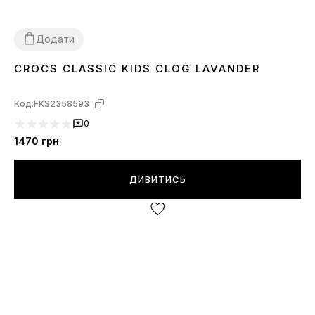
Додати
CROCS CLASSIC KIDS CLOG LAVANDER
28
29
30
31
32
33
34
Код:
FKS2358593
0
1470
грн
ДИВИТИСЬ