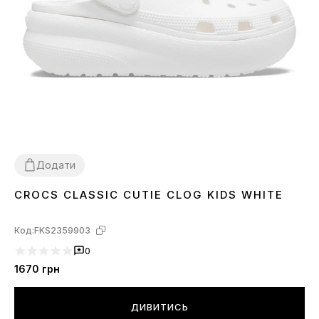
Додати
CROCS CLASSIC CUTIE CLOG KIDS WHITE
30
31
32
33
34
Код:
FKS2359903
0
1670
грн
ДИВИТИСЬ