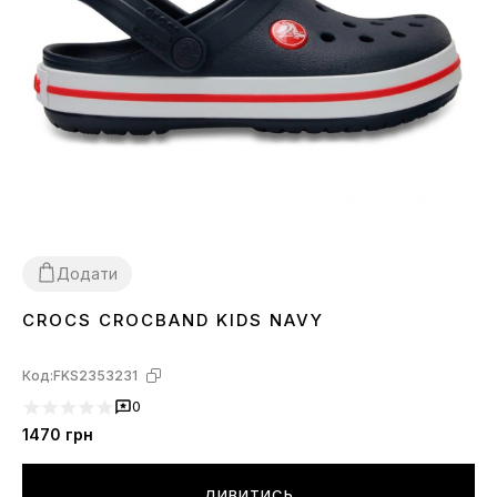
Додати
CROCS CROCBAND KIDS NAVY
26
27
28
31
32
Код:
FKS2353231
0
1470
грн
ДИВИТИСЬ