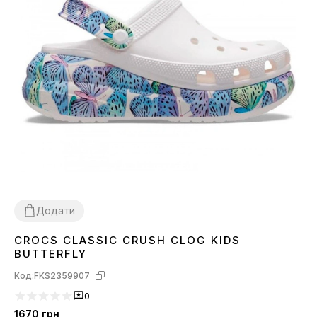
Додати
CROCS CLASSIC CRUSH CLOG KIDS
29
30
31
32
33
34
BUTTERFLY
Код:
FKS2359907
0
1670
грн