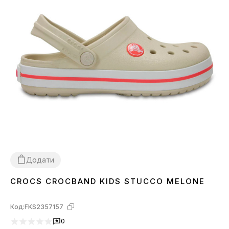
Додати
CROCS CROCBAND KIDS STUCCO MELONE
26
27
28
29
31
32
Код:
FKS2357157
0