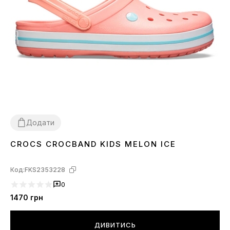
Додати
CROCS CROCBAND KIDS MELON ICE
26
27
28
29
30
31
32
33
34
Код:
FKS2353228
0
1470
грн
ДИВИТИСЬ