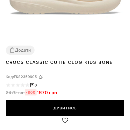
Додати
CROCS CLASSIC CUTIE CLOG KIDS BONE
30
31
32
33
34
35
Код:
FKS2359905
0
1670
грн
2470
грн
-800
ДИВИТИСЬ