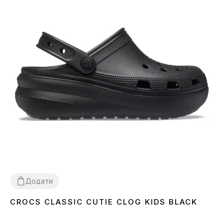
Додати
CROCS CLASSIC CUTIE CLOG KIDS BLACK
29
30
31
32
33
34
35