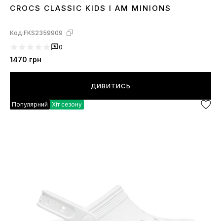
CROCS CLASSIC KIDS I AM MINIONS
25
26
28
29
30
33
34
Код:
FKS2359909
0
1470
грн
ДИВИТИСЬ
Популярний
Хіт сезону