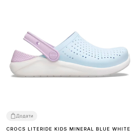
Додати
CROCS LITERIDE KIDS MINERAL BLUE WHITE
27
29
30
31
32
33
34