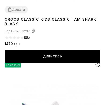
Додати
CROCS CLASSIC KIDS CLASSIC I AM SHARK
24
25
26
27
28
29
30
31
32
33
34
35
BLACK
Код:
FKS2353237
0
1470
грн
ДИВИТИСЬ
Хіт сезону