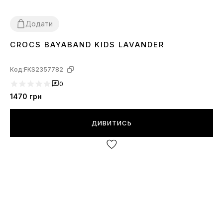
Додати
CROCS BAYABAND KIDS LAVANDER
25
26
27
28
29
30
Код:
FKS2357782
0
1470
грн
ДИВИТИСЬ