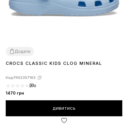
Додати
CROCS CLASSIC KIDS CLOG MINERAL
28
30
Код:
FKS2357163
0
1470
грн
ДИВИТИСЬ