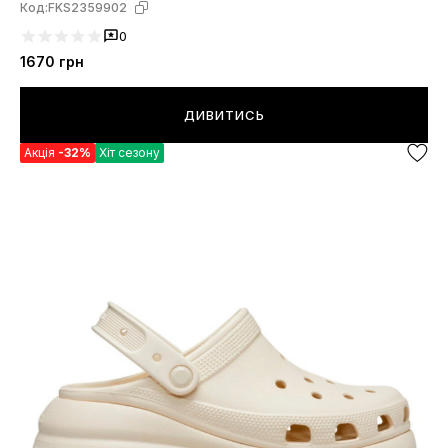
Код:
FKS2359902
0
1670
грн
ДИВИТИСЬ
Акція
-32%
Хіт сезону