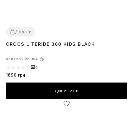
Додати
CROCS LITERIDE 360 KIDS BLACK
26
27
28
29
30
Код:
FKS2359904
0
1690
грн
ДИВИТИСЬ