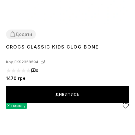
Додати
CROCS CLASSIC KIDS CLOG BONE
25
26
27
28
29
30
31
32
33
34
35
Код:
FKS2358594
0
1470
грн
ДИВИТИСЬ
Хіт сезону