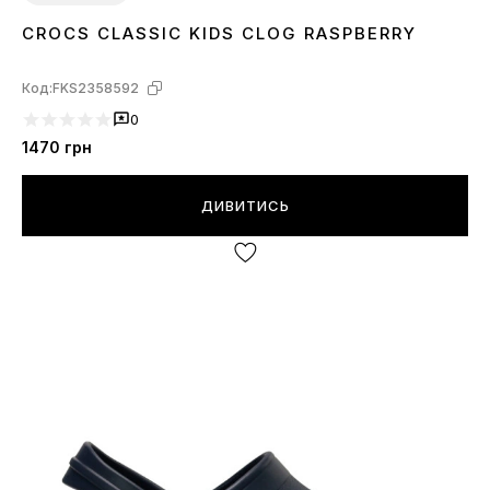
CROCS CLASSIC KIDS CLOG RASPBERRY
26
27
28
29
30
31
32
33
34
Код:
FKS2358592
0
1470
грн
ДИВИТИСЬ