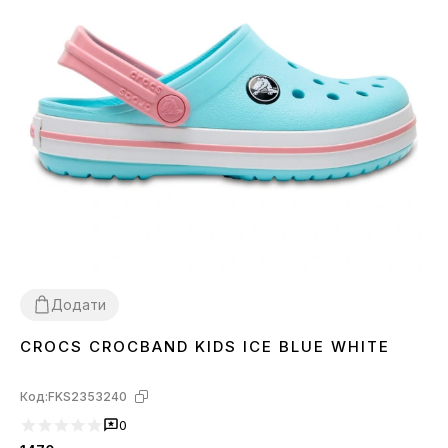
Додати
CROCS CROCBAND KIDS ICE BLUE WHITE
25
26
27
28
29
Код:
FKS2353240
0