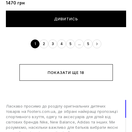
1470
грн
ДИВИТИСЬ
1
2
3
4
5
...
5
ПОКАЗАТИ ЩЕ 18
Ласкаво просимо до розділу оригінальних дитячих
товарів на Footers.com.ua, де зібрані найкращі пропозиції
спортивного взуття, одягу та аксесуарів для дітей від
світових брендів Nike, New Balance, Adidas та інших. Ми
розуміємо, наскільки важливо для батьків вибрати якісні