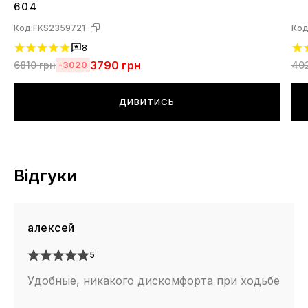
604
Код:
FKS2359721
Код
8
3790
грн
6810
грн
40
-3020
ДИВИТИСЬ
Відгуки
алексей
5
Удобные, никакого дискомфорта при ходьбе