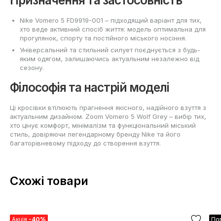
Призначення та застосовність
Nike Vomero 5 FD9919-001 – підходящий варіант для тих,
хто веде активний спосіб життя: модель оптимальна для
прогулянок, спорту та постійного міського носіння.
Універсальний та стильний силует поєднується з будь-
яким одягом, залишаючись актуальним незалежно від
сезону.
Філософія та настрій моделі
Ці кросівки втілюють прагнення якісного, надійного взуття з
актуальним дизайном. Zoom Vomero 5 Wolf Grey – вибір тих,
хто цінує комфорт, мінімалізм та функціональний міський
стиль, довіряючи легендарному бренду Nike та його
багаторівневому підходу до створення взуття.
Схожі товари
Акція
-40%
По