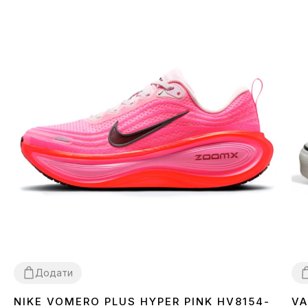
Додати
NIKE VOMERO PLUS HYPER PINK HV8154-
VA
36
37
39
3