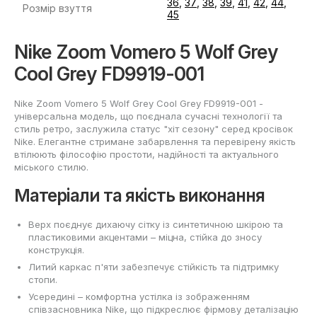
36
,
37
,
38
,
39
,
41
,
42
,
44
,
Розмір взуття
45
Nike Zoom Vomero 5 Wolf Grey
Cool Grey FD9919-001
Nike Zoom Vomero 5 Wolf Grey Cool Grey FD9919-001 -
універсальна модель, що поєднала сучасні технології та
стиль ретро, заслужила статус "хіт сезону" серед кросівок
Nike. Елегантне стримане забарвлення та перевірену якість
втілюють філософію простоти, надійності та актуального
міського стилю.
Матеріали та якість виконання
Верх поєднує дихаючу сітку із синтетичною шкірою та
пластиковими акцентами – міцна, стійка до зносу
конструкція.
Литий каркас п'яти забезпечує стійкість та підтримку
стопи.
Усередині – комфортна устілка із зображенням
співзасновника Nike, що підкреслює фірмову деталізацію