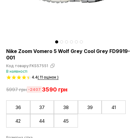
Nike Zoom Vomero 5 Wolf Grey Cool Grey FD9919-
001
Код товару:
FKS57551
В наявності
4.4
( 11 оцінок )
3590
грн
5997
грн
-2407
36
37
38
39
41
42
44
45
Розмірна сітка