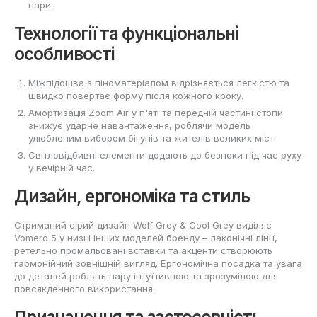
пари.
Технології та функціональні
особливості
Міжпідошва з піноматеріалом відрізняється легкістю та
швидко повертає форму після кожного кроку.
Амортизація Zoom Air у п'яті та передній частині стопи
знижує ударне навантаження, роблячи модель
улюбленим вибором бігунів та жителів великих міст.
Світловідбивні елементи додають до безпеки під час руху
у вечірній час.
Дизайн, ергономіка та стиль
Стриманий сірий дизайн Wolf Grey & Cool Grey виділяє
Vomero 5 у низці інших моделей бренду – лаконічні лінії,
ретельно промальовані вставки та акценти створюють
гармонійний зовнішній вигляд. Ергономічна посадка та увага
до деталей роблять пару інтуїтивною та зрозумілою для
повсякденного використання.