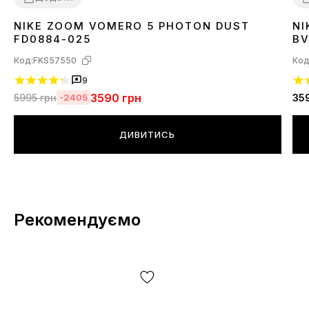
NIKE ZOOM VOMERO 5 PHOTON DUST
NI
36
37
38
39
40
41
3
FD0884-025
BV
Код:
FKS57550
Код
9
3590
грн
5995
грн
35
-2405
ДИВИТИСЬ
Рекомендуємо