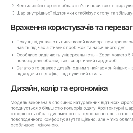
Вентиляційні порти в області п'яти посилюють циркуляц
Шар внутрішньої підтримки стабілізує стопу та збільшує 
Враження користувачів та переваг
Покупці відзначають винятковий комфорт при тривалому
навіть під час активних пробіжок та насиченого дня.
Особливо виділяють універсальність – Zoom Vomero 5
повсякденні образи, так і спортивний гардероб.
Багато хто вважає дизайн одним з найгармонійніших – в
підходячи і під офіс, і під вуличний стиль.
Дизайн, колір та ергономіка
Модель виконана в спокійних натуральних відтінках сіро
поєднується з більшістю кольорів одягу. Архітектурні шари
створюють образ динамічного та одночасно елегантного к
повсякденного комфорту: взуття щільно, але м'яко обляга
особливою і жіночною.