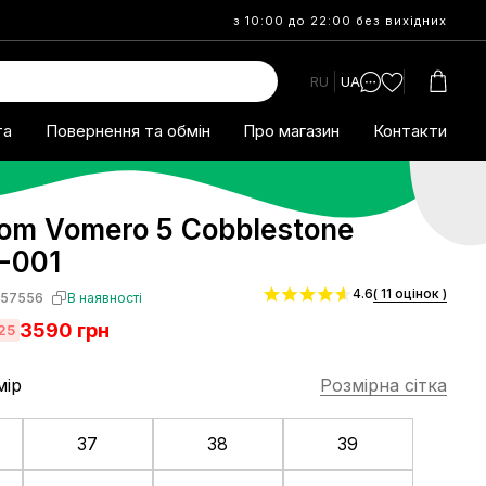
з 10:00 до 22:00 без вихідних
RU
UA
та
Повернення та обмін
Про магазин
Контакти
om Vomero 5 Cobblestone
-001
4.6
( 11 оцінок )
S57556
В наявності
3590
грн
25
мір
Розмірна сітка
37
38
39