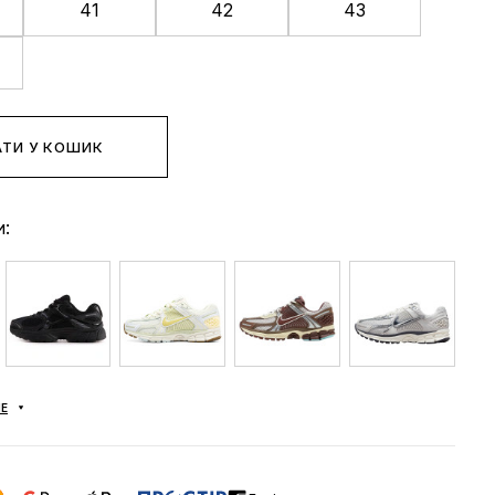
41
42
43
ТИ У КОШИК
и:
Е