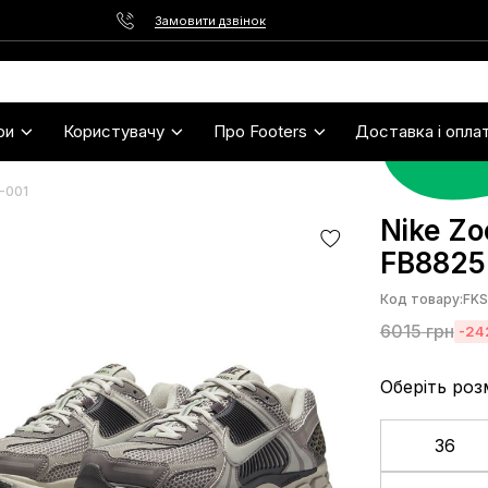
Замовити дзвінок
ри
Користувачу
Про Footers
Доставка і опла
-001
Nike Zo
FB8825
Код товару:
FK
6015
грн
-24
Оберіть роз
36