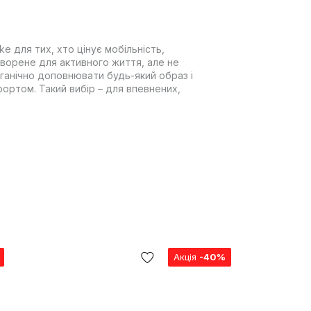
ke для тих, хто цінує мобільність,
створене для активного життя, але не
рганічно доповнювати будь-який образ і
фортом. Такий вибір – для впевнених,
Акція
-40%