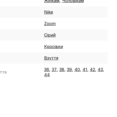
Жінкам
,
Чоловікам
Nike
Zoom
Сірий
Кросівки
Взуття
36
,
37
,
38
,
39
,
40
,
41
,
42
,
43
,
ття
44