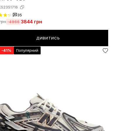
KS2351716
35
3844
грн
грн
-4966
ДИВИТИСЬ
я
-41%
Популярний