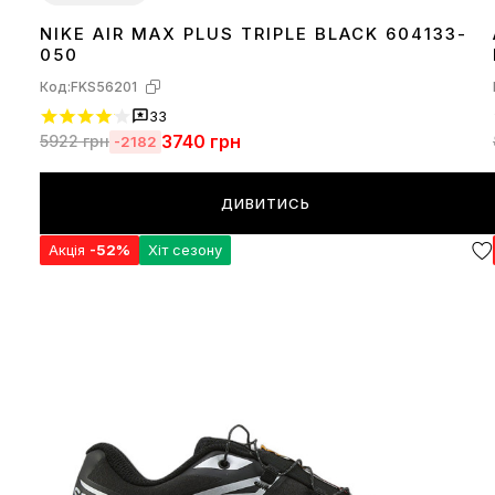
NIKE AIR MAX PLUS TRIPLE BLACK 604133-
36
37
38
39
40
41
42
43
44
45
050
Код:
FKS56201
33
3740
грн
5922
грн
-2182
ДИВИТИСЬ
Акція
-52%
Хіт сезону