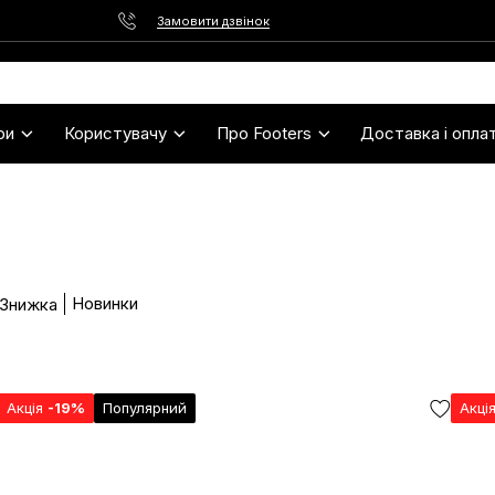
Замовити дзвінок
ри
Користувачу
Про Footers
Доставка і опла
Новинки
 Знижка
Акція
-19%
Популярний
Акці