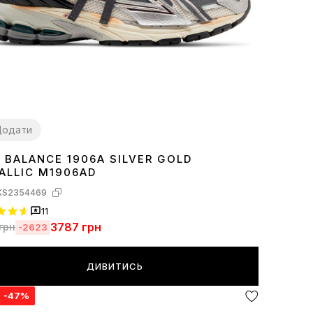
Додати
 BALANCE 1906A SILVER GOLD
7
38
39
40
41
42
43
44
45
ALLIC M1906AD
KS2354469
11
3787
грн
грн
-2623
ДИВИТИСЬ
я
-47%