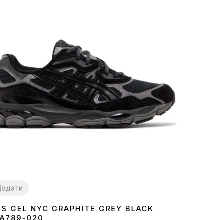
Додати
CS GEL NYC GRAPHITE GREY BLACK
7
38
39
40
41
42
43
44
45
1A789-020