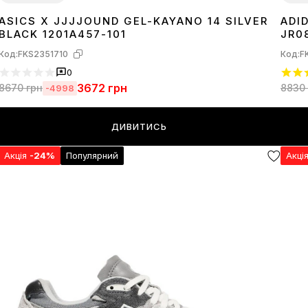
ASICS X JJJJOUND GEL-KAYANO 14 SILVER
ADI
36
37
38
39
40
41
42
43
44
45
36
3
BLACK 1201A457-101
JR0
Код:
FKS2351710
Код:
F
0
3672
грн
8670
грн
8830
-4998
ДИВИТИСЬ
Акція
-24%
Популярний
Акці