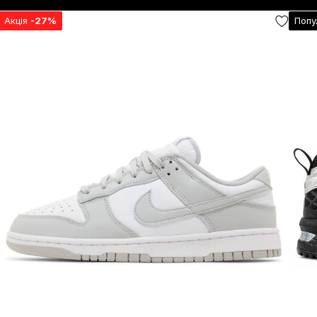
Акція
-27%
Попу