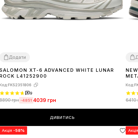
Додати
SALOMON XT-6 ADVANCED WHITE LUNAR
NEW
36
37
38
39
40
41
42
43
44
45
36
3
ROCK L41252900
MET
Код:
FKS2351806
Код:
F
9
4039
грн
8890
грн
6410
-4851
ДИВИТИСЬ
Акція
-58%
Акці