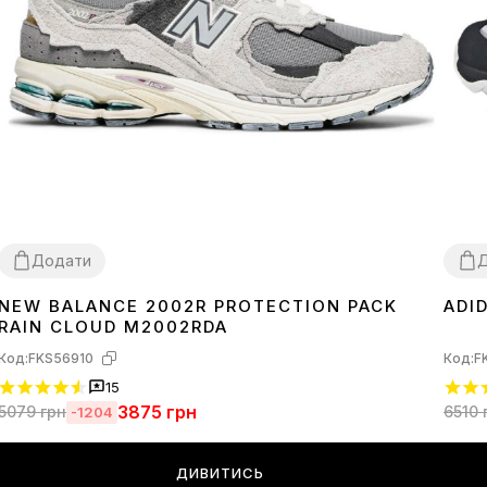
Додати
NEW BALANCE 2002R PROTECTION PACK
ADI
36
37
38
39
40
41
42
43
44
36
3
RAIN CLOUD M2002RDA
Код:
FKS56910
Код:
F
15
3875
грн
5079
грн
6510
-1204
ДИВИТИСЬ