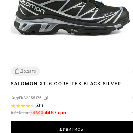
Додати
SALOMON XT-6 GORE-TEX BLACK SILVER
36
37
38
39
40
41
42
43
44
45
Код:
FKS2355175
11
4467
грн
9270
грн
-4803
ДИВИТИСЬ