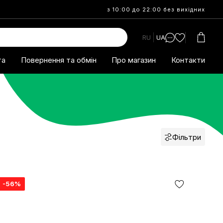
з 10:00 до 22:00 без вихідних
RU
UA
та
Повернення та обмін
Про магазин
Контакти
Фільтри
я
-56%