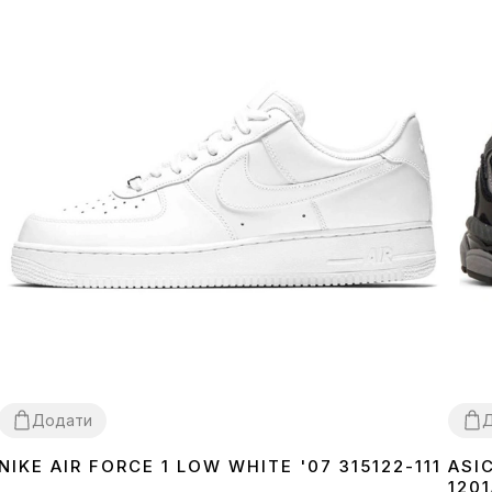
Додати
NIKE AIR FORCE 1 LOW WHITE '07 315122-111
ASI
36
37
38
39
40
41
42
43
44
45
46
36
3
120