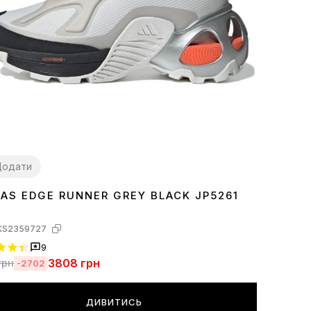
Додати
DAS EDGE RUNNER GREY BLACK JP5261
7
38
39
40
41
42
43
44
KS2359727
9
3808
грн
грн
-2702
ДИВИТИСЬ