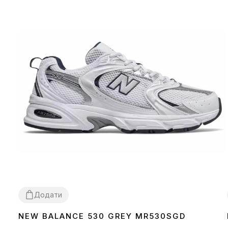
Додати
NEW BALANCE 530 GREY MR530SGD
36
37
38
39
40
41
42
43
44
45