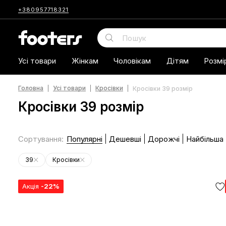
+380957718321
Усі товари
Жінкам
Чоловікам
Дітям
Розмі
Головна
Усі товари
Кросівки
Кросівки 39 розмір
Кросівки 39 розмір
Сортування
:
Популярні
Дешевші
Дорожчі
Найбільша
39
Кросівки
Акція
-22%