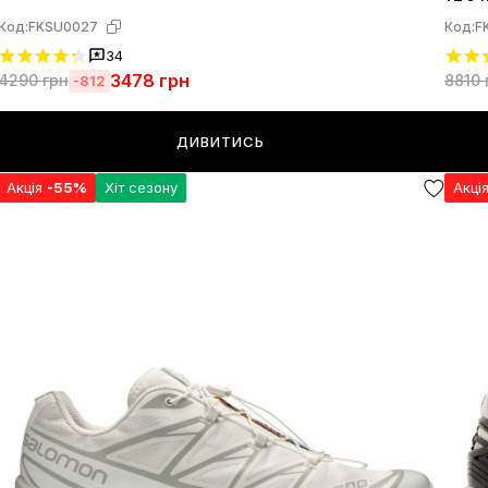
Код:
FKSU0027
Код:
F
34
3478
грн
4290
грн
8810
-812
ДИВИТИСЬ
Акція
-55%
Хіт сезону
Акці