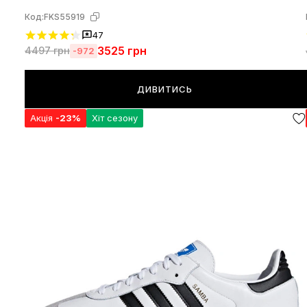
Код:
FKS55919
47
3525
грн
4497
грн
-972
ДИВИТИСЬ
Акція
-23%
Хіт сезону