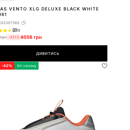
DAS VENTO XLG DELUXE BLACK WHITE
7
38
39
40
41
42
43
44
861
KS2357362
11
4658
грн
грн
-4172
ДИВИТИСЬ
я
-42%
Хіт сезону