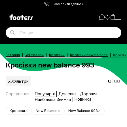
Замовити дзвінок
Головна
Усі товари
Кросівки
Кросівки new balance
Кросівк
Кросівки new balance 993
Фільтри
Сортування
:
Популярні
Дешевші
Дорожчі
Новинки
Найбільша Знижка
Кросівки
New Balance
New Balance 993