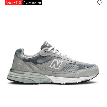
Акція
-41%
Популярний