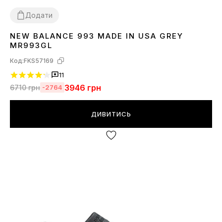
Додати
NEW BALANCE 993 MADE IN USA GREY
37
38
39
40
41
42
43
44
45
MR993GL
Код:
FKS57169
11
3946
грн
6710
грн
-2764
ДИВИТИСЬ