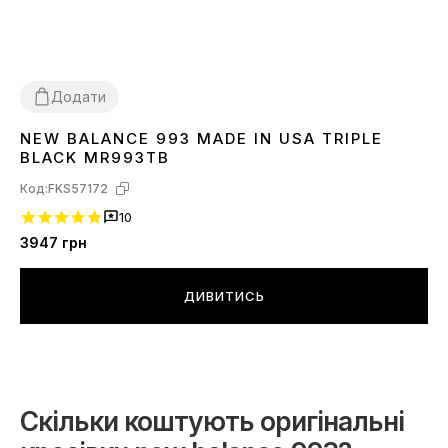
Додати
NEW BALANCE 993 MADE IN USA TRIPLE
41
42
BLACK MR993TB
Код:
FKS57172
10
3947
грн
ДИВИТИСЬ
Скільки коштують оригінальні