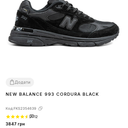
Додати
NEW BALANCE 993 CORDURA BLACK
41
Код:
FKS2354639
12
3847
грн