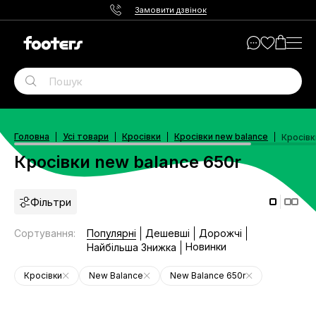
Замовити дзвінок
Головна
Усі товари
Кросівки
Кросівки new balance
Кросівк
Кросівки new balance 650r
Фільтри
Сортування
:
Популярні
Дешевші
Дорожчі
Новинки
Найбільша Знижка
Кросівки
New Balance
New Balance 650r