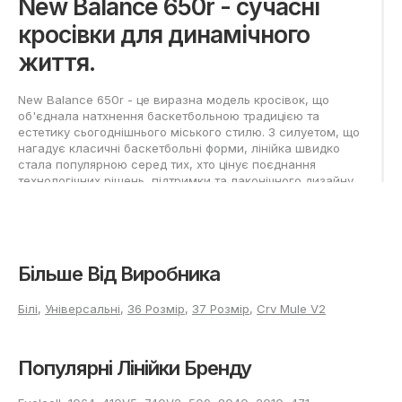
New Balance 650r - сучасні
кросівки для динамічного
життя.
New Balance 650r - це виразна модель кросівок, що
об'єднала натхнення баскетбольною традицією та
естетику сьогоднішнього міського стилю. З силуетом, що
нагадує класичні баскетбольні форми, лінійка швидко
стала популярною серед тих, хто цінує поєднання
технологічних рішень, підтримки та лаконічного дизайну.
Модель 650r ідеально вписується в образи для активного
дозвілля, прогулянок містом та щоденного носіння,
завдяки збалансованому поєднанню функціональності та
трендової зовнішності.
Більше Від Виробника
Порівняльний аналіз New
Balance 650r
Білі
,
Універсальні
,
36 Розмір
,
37 Розмір
,
Crv Mule V2
У колекції New Balance 650r передбачено кілька
Популярні Лінійки Бренду
модифікацій, що відрізняються своїм призначенням та
зовнішнім виглядом.