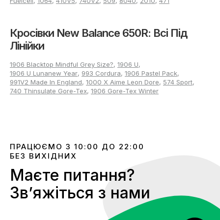
Fuelcell
,
1064
,
410V5
,
740V2
,
509
,
8040
,
2010
,
471
New Balance 650r Low
Особливість цієї версії - низький профіль, що відповідає
Кросівки New Balance 650R: Всі Пiд
запитам повсякденних образів. Така посадка відмінно
Лінійки
підходить для щоденної експлуатації, легко поєднується з
різними стилями одягу та відрізняється максимальною
універсальністю.
1906 Blacktop Mindful Grey Size?
,
1906 U
,
1906 U Lunanew Year
,
993 Cordura
,
1906 Pastel Pack
,
New Balance 650r High
991V2 Made In England
,
1000 X Aime Leon Dore
,
574 Sport
,
740 Thinsulate Gore-Tex
,
1906 Gore-Tex Winter
Високий силует - вибір для любителів виразних та
помітних рішень. Додаткова підтримка стопи підвищує
впевненість при активних прогулянках та міських
маршрутах.
New Balance 650r Mid
ПРАЦЮЄМО З 10:00 ДО 22:00
БЕЗ ВИХІДНИХ
Середньовисока модель - ідеальний варіант для тих,
Маєте питання?
кому важливий баланс між достатньою підтримкою та
мобільністю. Підходить для тих, хто шукає
Звʼяжіться з нами
функціональності в універсальному дизайні.
Знакові колаборації лінійки