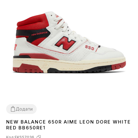
Додати
NEW BALANCE 650R AIME LEON DORE WHITE
41
42
43
44
45
RED BB650RE1
Код:
FKS57036