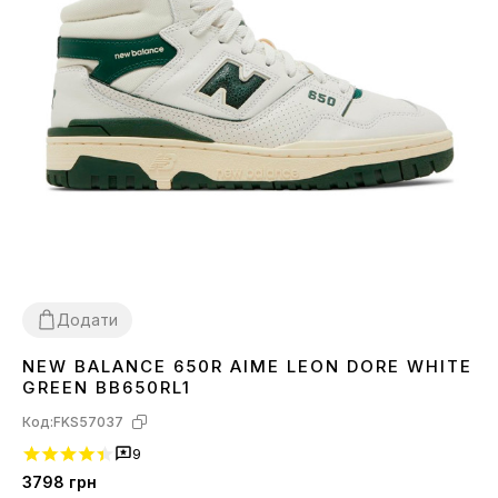
Додати
NEW BALANCE 650R AIME LEON DORE WHITE
40
42
43
45
GREEN BB650RL1
Код:
FKS57037
9
3798
грн