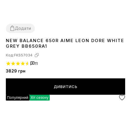
Додати
NEW BALANCE 650R AIME LEON DORE WHITE
40
GREY BB650RA1
Код:
FKS57034
11
3829
грн
ДИВИТИСЬ
Популярний
Хіт сезону