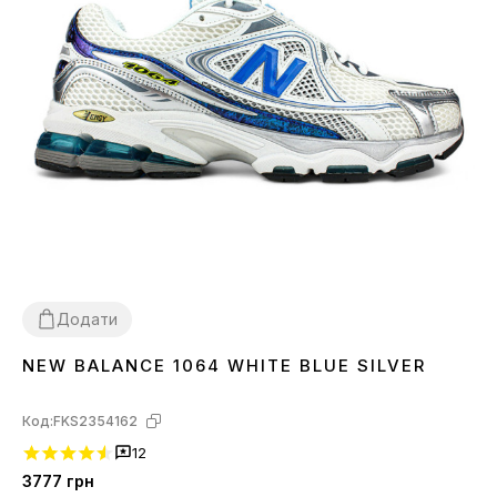
Додати
NEW BALANCE 1064 WHITE BLUE SILVER
41
Код:
FKS2354162
12
3777
грн