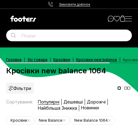
Замовити дзвінок
Головна
Усі товари
Кросівки
Кросівки new balance
Кросівк
Кросівки new balance 1064
Фільтри
Сортування
:
Популярні
Дешевші
Дорожчі
Новинки
Найбільша Знижка
Кросівки
New Balance
New Balance 1064