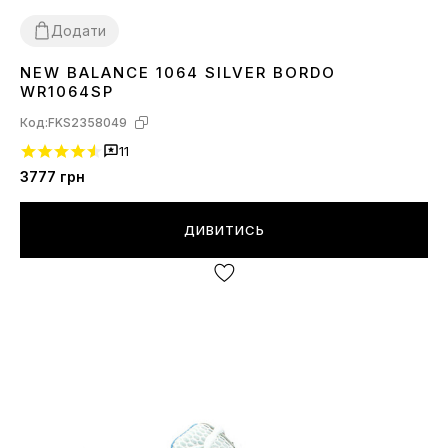
Додати
NEW BALANCE 1064 SILVER BORDO
36
40
WR1064SP
Код:
FKS2358049
11
3777
грн
ДИВИТИСЬ