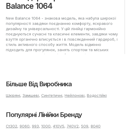
Balance 1064
New Balance 1064 - знакова модель, яка набула широкої
популярності завдяки поєднанню комфорту, яскравого
дизайну та універсальності. У цій лінійці гармонійно
поєднуються сучасні та класичні елементи, завдяки чому
взуття органічно вписується і в повсякденний гардероб, і
стиль активного способу життя. Модель відмінно
підходить для прогулянок, занять спортом та міських
пригод, а продумані деталі роблять кросівки
привабливими для різних вікових груп.
Порівняння моделей New
Balance 1064
Більше Від Виробника
Лінійка New Balance 1064 представлена в декількох
Шкіряні
,
Замшеві
,
Синтетичні
,
Нейлонові
,
Водостійкі
варіантах, кожен з яких є оптимальним для свого
випадку застосування.
Популярні Лінійки Бренду
New Balance 1064 Low
Ct302
,
9060
,
993
,
1000
,
410V5
,
740V2
,
509
,
8040
Варіант з низьким профілем забезпечує легкість