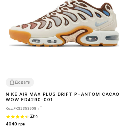
Додати
NIKE AIR MAX PLUS DRIFT PHANTOM CACAO
41
42
43
44
45
WOW FD4290-001
Код:
FKS2353908
10
4040
грн