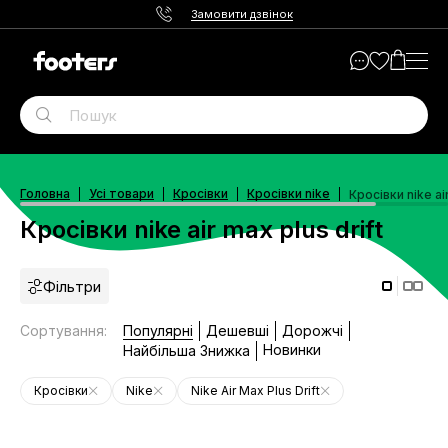
Замовити дзвінок
Головна
Усі товари
Кросівки
Кросівки nike
Кросівки nike air
Кросівки nike air max plus drift
Фільтри
Сортування
:
Популярні
Дешевші
Дорожчі
Новинки
Найбільша Знижка
Кросівки
Nike
Nike Air Max Plus Drift