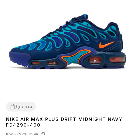
Додати
NIKE AIR MAX PLUS DRIFT MIDNIGHT NAVY
41
42
43
45
FD4290-400
Код:
FKS2354598