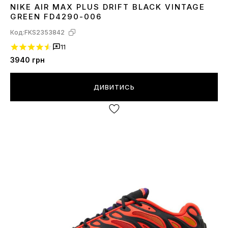
NIKE AIR MAX PLUS DRIFT BLACK VINTAGE
41
42
43
44
45
GREEN FD4290-006
Код:
FKS2353842
11
3940
грн
ДИВИТИСЬ