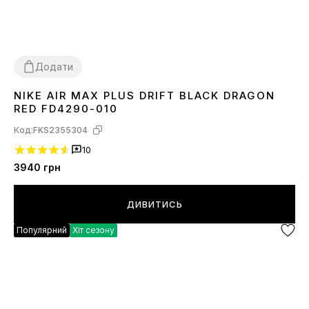
Додати
NIKE AIR MAX PLUS DRIFT BLACK DRAGON
42
RED FD4290-010
Код:
FKS2355304
10
3940
грн
ДИВИТИСЬ
Популярний
Хіт сезону