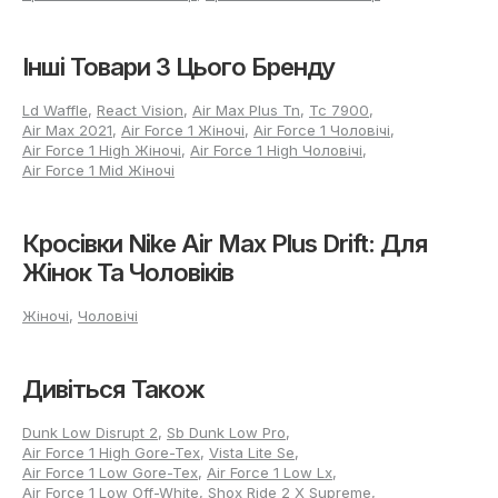
Правильна добірка Nike Air Max Plus Drift починається з
вимірювання стоп увечері, що дозволить зважити на
Інші Товари З Цього Бренду
природне збільшення за день. Вимірюйте довжину від
п'яти до кінчика найдовшого пальця, додаючи 2-5 мм
залежно від сезону. Спиратися варто на велику стопу,
Ld Waffle
,
React Vision
,
Air Max Plus Tn
,
Tc 7900
,
щоб досягти ідеального прилягання.
Air Max 2021
,
Air Force 1 Жіночі
,
Air Force 1 Чоловічі
,
Air Force 1 High Жіночі
,
Air Force 1 High Чоловічі
,
Для щільних моделей особливо важливо підібрати точну
Air Force 1 Mid Жіночі
ширину та враховувати підйом. Легкі версії кросівок
можуть трохи коригуватися за шириною вже в процесі
носіння. Шкарпетки із натуральних матеріалів
Кросівки Nike Air Max Plus Drift: Для
адаптуються під стопу, синтетика зберігає форму довше,
вибирайте варіант максимально точно. При примірянні
Жінок Та Чоловіків
перевірте, щоб пальці не впиралися в край, а п'ята
зручно фіксувалася, забезпечуючи надійну посадку без
Жіночі
,
Чоловічі
тиску на стопу.
Чим привабливе придбання
Дивіться Також
Nike Air Max Plus Drift в
інтернет-магазині?
Dunk Low Disrupt 2
,
Sb Dunk Low Pro
,
Air Force 1 High Gore-Tex
,
Vista Lite Se
,
Air Force 1 Low Gore-Tex
,
Air Force 1 Low Lx
,
Оформляючи замовлення на Nike Air Max Plus Drift, ви
Air Force 1 Low Off-White
,
Shox Ride 2 X Supreme
,