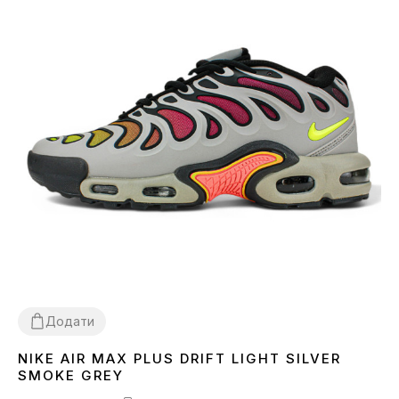
Додати
NIKE AIR MAX PLUS DRIFT LIGHT SILVER
41
42
43
SMOKE GREY