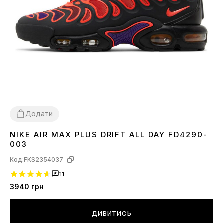
Додати
NIKE AIR MAX PLUS DRIFT ALL DAY FD4290-
41
42
43
44
45
003
Код:
FKS2354037
11
3940
грн
ДИВИТИСЬ