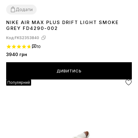
Додати
NIKE AIR MAX PLUS DRIFT LIGHT SMOKE
41
42
43
44
45
GREY FD4290-002
Код:
FKS2353840
10
3940
грн
ДИВИТИСЬ
Популярний