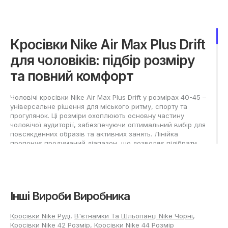
Кросівки Nike Air Max Plus Drift
для чоловіків: підбір розміру
та повний комфорт
Чоловічі кросівки Nike Air Max Plus Drift у розмірах 40-45 –
універсальне рішення для міського ритму, спорту та
прогулянок. Ці розміри охоплюють основну частину
чоловічої аудиторії, забезпечуючи оптимальний вибір для
повсякденних образів та активних занять. Лінійка
пропонує продуманий діапазон, що дозволяє підібрати
ідеальну пару під індивідуальні потреби.
Як вибрати відповідні Nike Air
Max Plus Drift серед
Інші Вироби Виробника
популярних чоловічих
Кросівки Nike Руді
,
В'єтнамки Та Шльопанці Nike Чорні
,
розмірів?
Кросівки Nike 42 Розмір
,
Кросівки Nike 44 Розмір