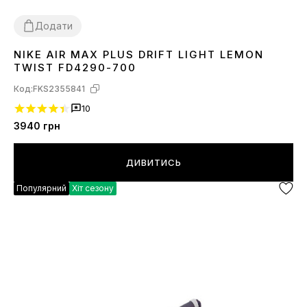
Додати
NIKE AIR MAX PLUS DRIFT LIGHT LEMON
41
42
44
45
TWIST FD4290-700
Код:
FKS2355841
10
3940
грн
ДИВИТИСЬ
Популярний
Хіт сезону