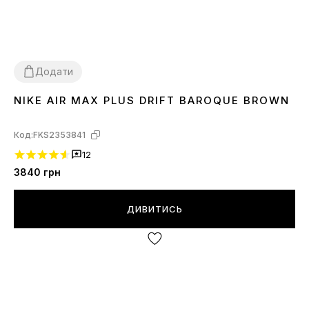
Додати
NIKE AIR MAX PLUS DRIFT BAROQUE BROWN
41
42
43
44
45
Код:
FKS2353841
12
3840
грн
ДИВИТИСЬ