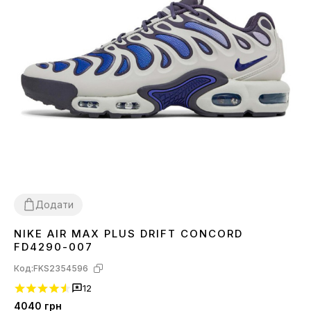
Додати
NIKE AIR MAX PLUS DRIFT CONCORD
41
42
43
FD4290-007
Код:
FKS2354596
12
4040
грн