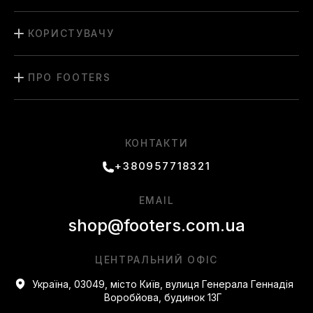
Підберіть взуття так, щоб між шкарпетками та пальцями
залишався невеликий зазор, а п'ята щільно фіксувалася,
КОРИСТУВАЧУ
забезпечуючи комфорт протягом дня.
Чи можна носити Nike Air Max Plus Drift щодня?
ПРО FOOTERS
Взуття створене для повсякденних активностей та
прогулянок, тому його можна сміливо вибирати для
регулярного носіння різними сезонами.
Які умови для Nike Air Max Plus Drift?
КОНТАКТИ
Покупці мають право відмовитися від пари при
невідповідності очікуванням, при цьому дотримуються
+380957718321
всіх стандартних умов повернення та гарантії інтернет-
магазину.
EMAIL
shop@footers.com.ua
ЦЕНТРАЛЬНИЙ ОФІС
Україна, 03049, місто Київ, вулиця Генерала Геннадія
Воробйова, будинок 13Г