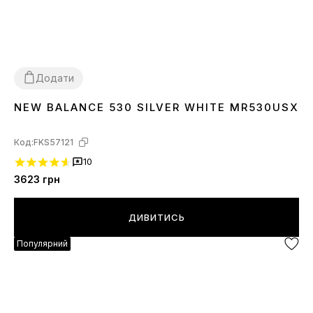
Додати
NEW BALANCE 530 SILVER WHITE MR530USX
36
37
38
39
40
41
42
43
44
45
Код:
FKS57121
10
3623
грн
ДИВИТИСЬ
Популярний