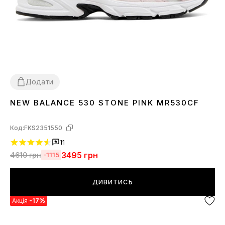
Додати
NEW BALANCE 530 STONE PINK MR530CF
36
37
38
39
40
41
Код:
FKS2351550
11
3495
грн
4610
грн
-1115
ДИВИТИСЬ
Акція
-17%