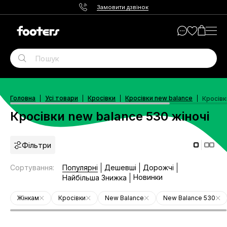
Замовити дзвінок
Головна
Усі товари
Кросівки
Кросівки new balance
Кросівк
Кросівки new balance 530 жіночі
Фільтри
Сортування
:
Популярні
Дешевші
Дорожчі
Новинки
Найбільша Знижка
Жінкам
Кросівки
New Balance
New Balance 530