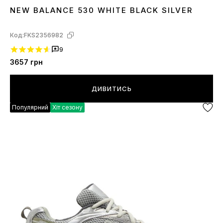
NEW BALANCE 530 WHITE BLACK SILVER
36
37
38
39
40
41
42
43
44
45
Код:
FKS2356982
9
3657
грн
ДИВИТИСЬ
Популярний
Хіт сезону