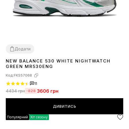
Додати
NEW BALANCE 530 WHITE NIGHTWATCH
36
37
38
39
41
42
44
45
GREEN MR530ENG
Код:
FKS57068
11
3606
грн
4434
грн
-828
ДИВИТИСЬ
Популярний
Хіт сезону