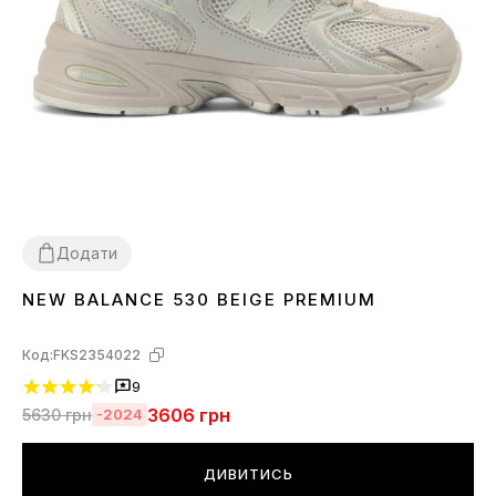
Додати
NEW BALANCE 530 BEIGE PREMIUM
36
37
38
39
40
41
43
44
45
Код:
FKS2354022
9
3606
грн
5630
грн
-2024
ДИВИТИСЬ