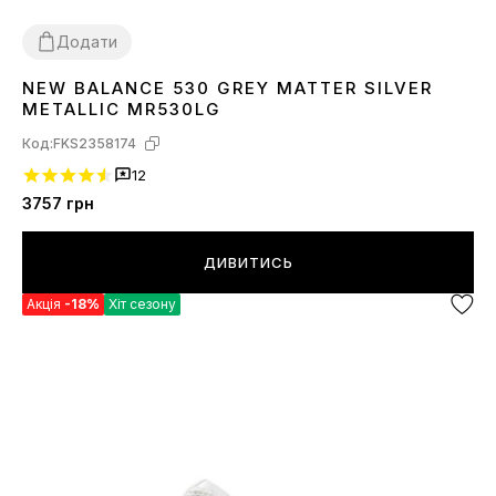
Додати
NEW BALANCE 530 GREY MATTER SILVER
36
37
38
39
40
41
43
44
45
METALLIC MR530LG
Код:
FKS2358174
12
3757
грн
ДИВИТИСЬ
Акція
-18%
Хіт сезону