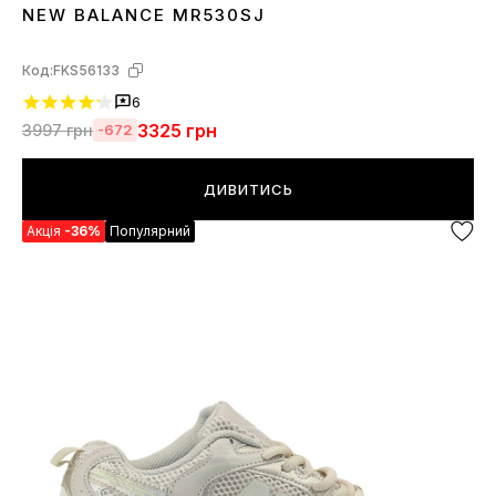
NEW BALANCE MR530SJ
36
37
38
39
40
41
42
43
44
45
Код:
FKS56133
6
3325
грн
3997
грн
-672
ДИВИТИСЬ
Акція
-36%
Популярний