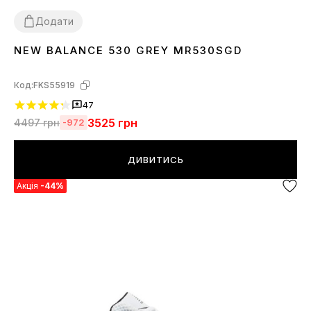
Додати
NEW BALANCE 530 GREY MR530SGD
36
37
38
39
40
41
42
43
44
45
Код:
FKS55919
47
3525
грн
4497
грн
-972
ДИВИТИСЬ
Акція
-44%