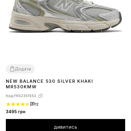
Додати
NEW BALANCE 530 SILVER KHAKI
36
37
38
39
40
41
42
43
45
MR530KMW
Код:
FKS2351552
12
3495
грн
ДИВИТИСЬ