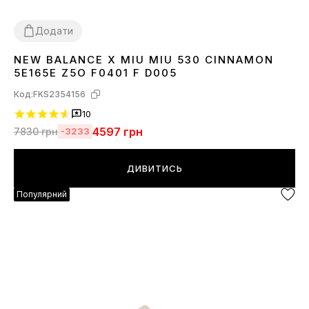
Додати
NEW BALANCE X MIU MIU 530 CINNAMON
36
37
39
40
44
45
5E165E Z5O F0401 F D005
Код:
FKS2354156
10
4597
грн
7830
грн
-3233
ДИВИТИСЬ
Популярний