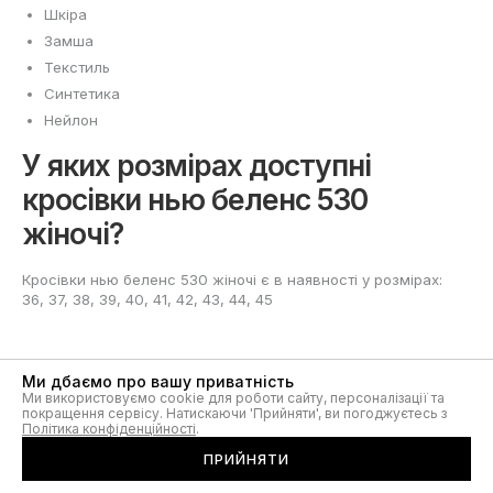
Шкіра
Замша
Текстиль
Синтетика
Нейлон
У яких розмірах доступні
кросівки нью беленс 530
жіночі?
Кросівки нью беленс 530 жіночі є в наявності у розмірах:
36, 37, 38, 39, 40, 41, 42, 43, 44, 45
Ми дбаємо про вашу приватність
Ми використовуємо cookie для роботи сайту, персоналізації та
покращення сервісу. Натискаючи 'Прийняти', ви погоджуєтесь з
Жіночі кросівки New Balance
Політика конфіденційності
.
ПРИЙНЯТИ
530: вибір для активного