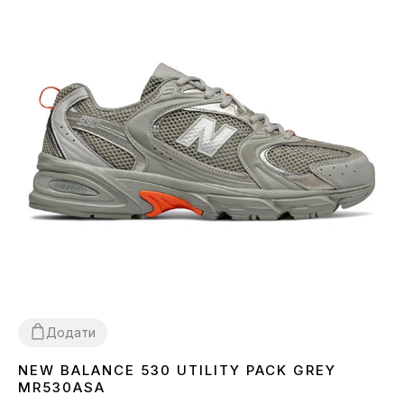
Додати
NEW BALANCE 530 UTILITY PACK GREY
36
40
41
42
44
45
MR530ASA