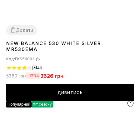
Додати
NEW BALANCE 530 WHITE SILVER
36
37
38
39
40
41
42
43
44
45
MR530EMA
Код:
FKS56801
46
3626
грн
5360
грн
-1734
ДИВИТИСЬ
Популярний
Хіт сезону