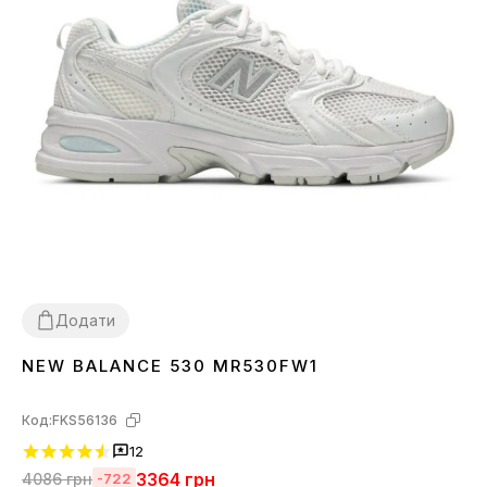
Додати
NEW BALANCE 530 MR530FW1
36
37
38
39
40
41
42
43
44
45
Код:
FKS56136
12
3364
грн
4086
грн
-722