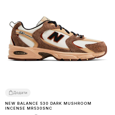
Додати
NEW BALANCE 530 DARK MUSHROOM
36
37
38
39
40
41
42
43
44
45
INCENSE MR530SNC