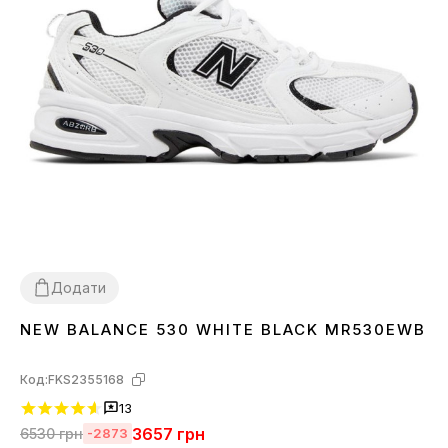
Додати
NEW BALANCE 530 WHITE BLACK MR530EWB
36
37
38
39
40
41
42
43
44
45
Код:
FKS2355168
13
3657
грн
6530
грн
-2873