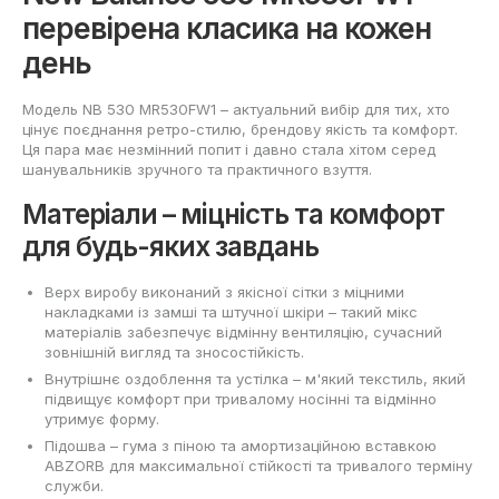
перевірена класика на кожен
день
Модель NB 530 MR530FW1 – актуальний вибір для тих, хто
цінує поєднання ретро-стилю, брендову якість та комфорт.
Ця пара має незмінний попит і давно стала хітом серед
шанувальників зручного та практичного взуття.
Матеріали – міцність та комфорт
для будь-яких завдань
Верх виробу виконаний з якісної сітки з міцними
накладками із замші та штучної шкіри – такий мікс
матеріалів забезпечує відмінну вентиляцію, сучасний
зовнішній вигляд та зносостійкість.
Внутрішнє оздоблення та устілка – м'який текстиль, який
підвищує комфорт при тривалому носінні та відмінно
утримує форму.
Підошва – гума з піною та амортизаційною вставкою
ABZORB для максимальної стійкості та тривалого терміну
служби.