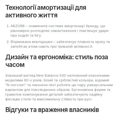
Технології амортизації для
активного життя
ABZORB – знаменита система амортизації бренду, що
рівномірно розподіляє навантаження і пом'якшує удари
при ходьбі та бігу.
Формована міжпідошва – забезпечує плавність кроку та
запобігає втомі навіть при тривалій активності.
Дизайн та ергономіка: стиль поза
часом
Зовнішній вигляд New Balance 530 натхненний класичними
моделями 90-х років. Білий та сріблястий кольори, відомий
"N-логотип" та лаконічні лінії роблять цю пару універсальним
варіантом для повсякденних образів. Ергономічна форма та
грамотне компонування деталей забезпечують надійну
фіксацію стопи та максимальну стійкість при русі.
Відгуки та враження власників