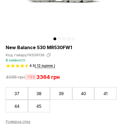
New Balance 530 MR530FW1
Код товару:
FKS56136
В наявності
4.5
( 12 оцінок )
3364
грн
4086
грн
-722
37
38
39
40
41
44
45
Розмірна сітка