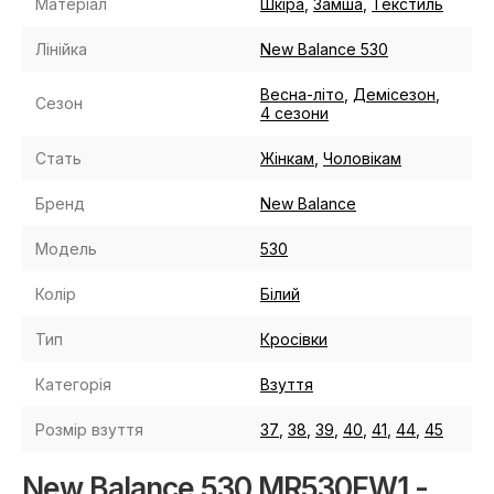
Матеріал
Шкіра
,
Замша
,
Текстиль
Лінійка
New Balance 530
Весна-літо
,
Демісезон
,
Сезон
4 сезони
Стать
Жінкам
,
Чоловікам
Бренд
New Balance
Модель
530
Колір
Білий
Тип
Кросівки
Категорія
Взуття
Розмір взуття
37
,
38
,
39
,
40
,
41
,
44
,
45
New Balance 530 MR530FW1 -