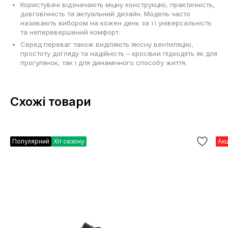
Користувачі відзначають міцну конструкцію, практичність,
довговічність та актуальний дизайн. Модель часто
називають вибором на кожен день за її універсальність
та неперевершений комфорт.
Серед переваг також виділяють якісну вентиляцію,
простоту догляду та надійність – кросівки підходять як для
прогулянок, так і для динамічного способу життя.
Схожі товари
Популярний
Хіт сезону
Ак