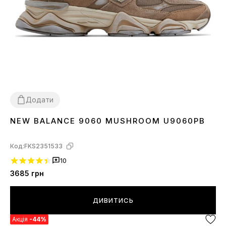
Додати
NEW BALANCE 9060 MUSHROOM U9060PB
36
37
38
39
40
41
42
43
44
45
Код:
FKS2351533
10
3685
грн
ДИВИТИСЬ
Акція
-44%