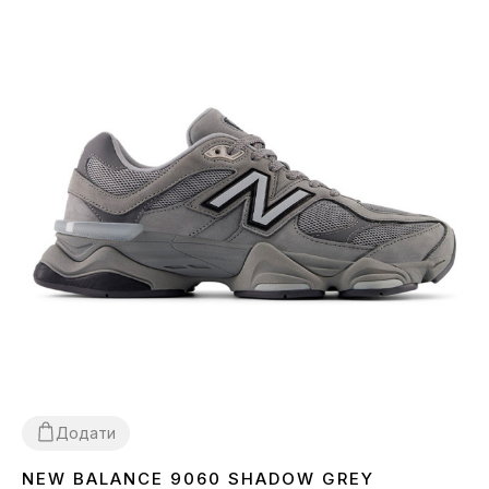
Додати
NEW BALANCE 9060 SHADOW GREY
36
37
38
39
40
41
42
43
44
45