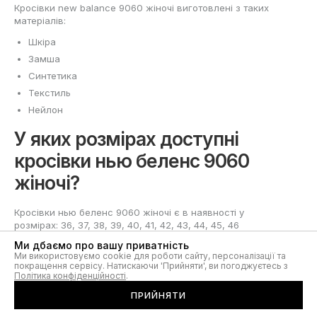
Кросівки new balance 9060 жіночі виготовлені з таких
матеріалів:
Шкіра
Замша
Синтетика
Текстиль
Нейлон
У яких розмірах доступні
кросівки нью беленс 9060
жіночі?
Кросівки нью беленс 9060 жіночі є в наявності у
розмірах: 36, 37, 38, 39, 40, 41, 42, 43, 44, 45, 46
Ми дбаємо про вашу приватність
Ми використовуємо cookie для роботи сайту, персоналізації та
покращення сервісу. Натискаючи 'Прийняти', ви погоджуєтесь з
Політика конфіденційності
.
ПРИЙНЯТИ
Жіноча колекція кросівок New