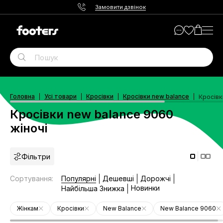
Замовити дзвінок
Головна
Усі товари
Кросівки
Кросівки new balance
Кросівк
Кросівки new balance 9060
жіночі
Фільтри
Сортування
:
Популярні
Дешевші
Дорожчі
Новинки
Найбільша Знижка
Жінкам
Кросівки
New Balance
New Balance 9060