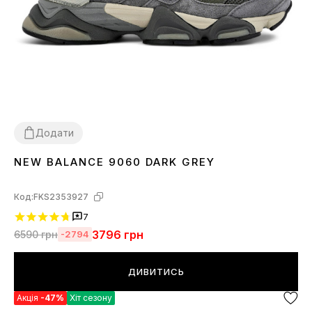
Додати
NEW BALANCE 9060 DARK GREY
36
37
38
39
40
41
42
43
44
45
Код:
FKS2353927
7
3796
грн
6590
грн
-2794
ДИВИТИСЬ
Акція
-47%
Хіт сезону