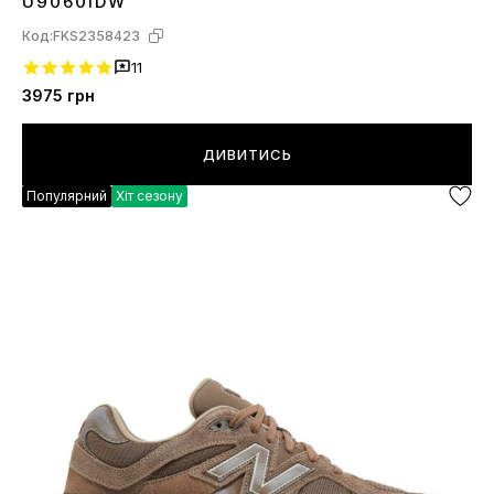
U9060IDW
Код:
FKS2358423
11
3975
грн
ДИВИТИСЬ
Популярний
Хіт сезону