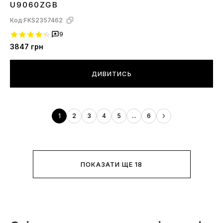
U9060ZGB
Код:
FKS2357462
9
3847
грн
ДИВИТИСЬ
1
2
3
4
5
...
6
ПОКАЗАТИ ЩЕ 18