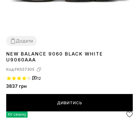
Додати
NEW BALANCE 9060 BLACK WHITE
36
37
38
39
41
42
43
44
45
U9060AAA
Код:
FKS57305
12
3837
грн
ДИВИТИСЬ
Хіт сезону