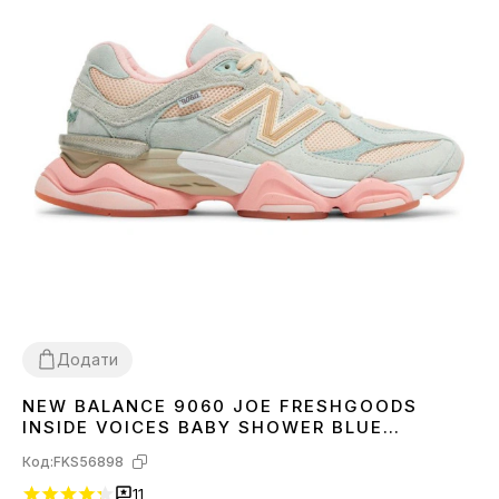
Додати
NEW BALANCE 9060 JOE FRESHGOODS
36
37
38
39
40
41
INSIDE VOICES BABY SHOWER BLUE
U9060JG1
Код:
FKS56898
11