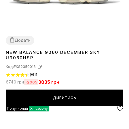
Додати
NEW BALANCE 9060 DECEMBER SKY
36
37
38
39
40
41
42
U9060HSP
Код:
FKS2350018
11
3835
грн
6740
грн
-2905
ДИВИТИСЬ
Популярний
Хіт сезону