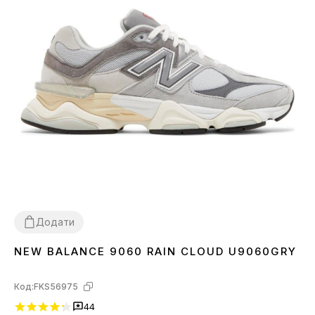
Додати
NEW BALANCE 9060 RAIN CLOUD U9060GRY
36
37
38
39
40
41
42
43
44
45
Код:
FKS56975
44