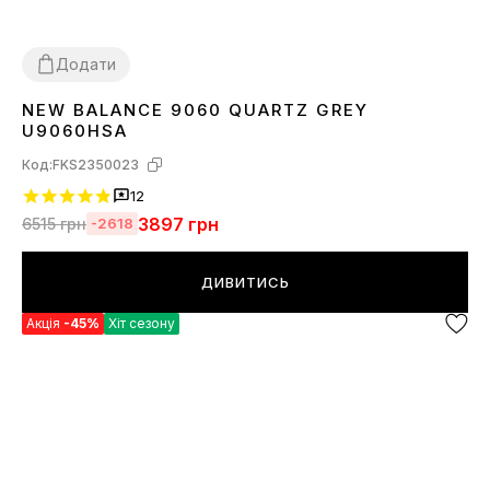
Додати
NEW BALANCE 9060 QUARTZ GREY
36
37
38
39
40
41
42
43
44
45
U9060HSA
Код:
FKS2350023
12
3897
грн
6515
грн
-2618
ДИВИТИСЬ
Акція
-45%
Хіт сезону