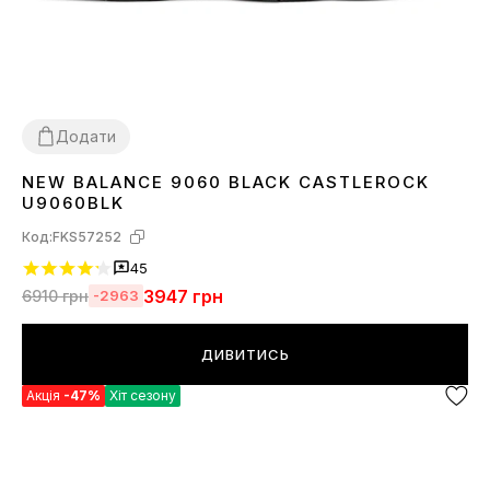
Додати
NEW BALANCE 9060 BLACK CASTLEROCK
36
37
38
39
40
41
42
43
44
45
U9060BLK
Код:
FKS57252
45
3947
грн
6910
грн
-2963
ДИВИТИСЬ
Акція
-47%
Хіт сезону