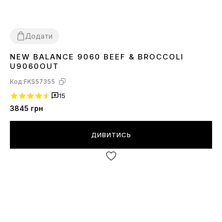
Додати
NEW BALANCE 9060 BEEF & BROCCOLI
36
37
38
39
40
41
42
43
44
45
U9060OUT
Код:
FKS57355
15
3845
грн
ДИВИТИСЬ