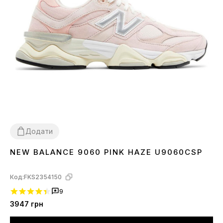
Додати
NEW BALANCE 9060 PINK HAZE U9060CSP
36
37
38
39
40
41
Код:
FKS2354150
9
3947
грн