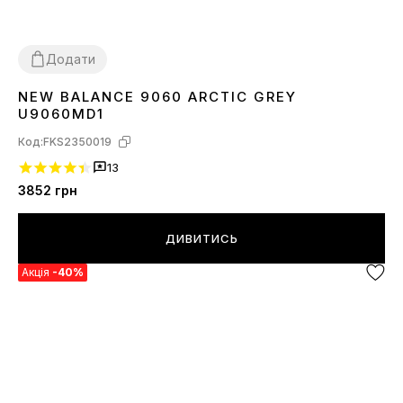
Додати
NEW BALANCE 9060 ARCTIC GREY
36
37
38
39
40
41
42
43
44
45
U9060MD1
Код:
FKS2350019
13
3852
грн
ДИВИТИСЬ
Акція
-40%