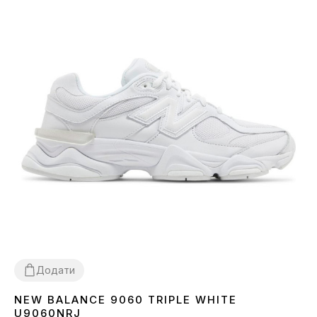
Додати
NEW BALANCE 9060 TRIPLE WHITE
36
37
38
39
40
41
42
43
44
45
U9060NRJ