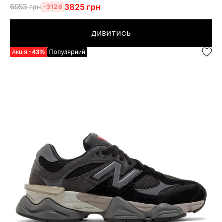
3825
грн
6953
грн
-3128
ДИВИТИСЬ
Акція
-43%
Популярний