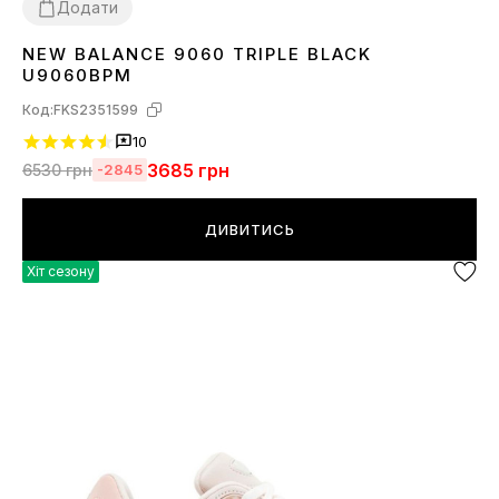
Додати
NEW BALANCE 9060 TRIPLE BLACK
36
37
38
39
40
41
42
43
44
45
U9060BPM
Код:
FKS2351599
10
3685
грн
6530
грн
-2845
ДИВИТИСЬ
Хіт сезону