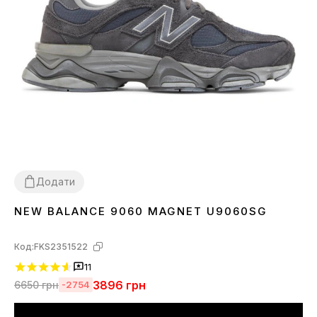
Додати
NEW BALANCE 9060 MAGNET U9060SG
36
37
38
39
40
41
42
43
44
45
46
Код:
FKS2351522
11
3896
грн
6650
грн
-2754