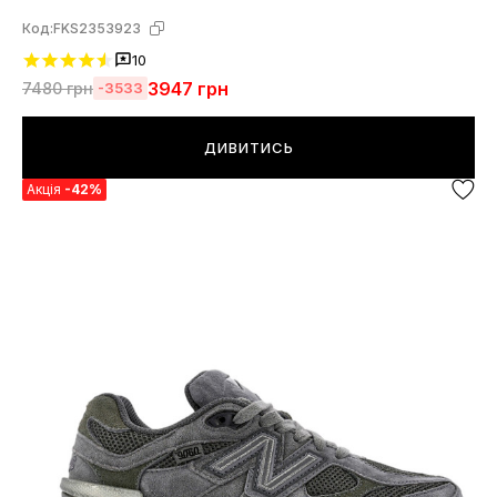
Код:
FKS2353923
10
3947
грн
7480
грн
-3533
ДИВИТИСЬ
Акція
-42%