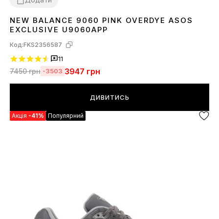
NEW BALANCE 9060 PINK OVERDYE ASOS
36
37
38
39
40
41
42
43
EXCLUSIVE U9060APP
Код:
FKS2356587
11
3947
грн
7450
грн
-3503
ДИВИТИСЬ
Акція
-41%
Популярний