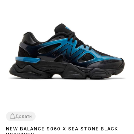
Додати
NEW BALANCE 9060 X SEA STONE BLACK
36
37
38
39
40
41
42
43
44
45