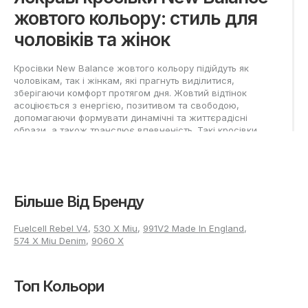
жовтого кольору: стиль для
чоловіків та жінок
Кросівки New Balance жовтого кольору підійдуть як
чоловікам, так і жінкам, які прагнуть виділитися,
зберігаючи комфорт протягом дня. Жовтий відтінок
асоціюється з енергією, позитивом та свободою,
допомагаючи формувати динамічні та життєрадісні
образи, а також транслює впевненість. Такі кросівки
універсальні: їх можна включити до повсякденного
гардеробу, поєднуючи з різними стилями — від
спортивних до кежуалу та міських. Взуття залишається
затребуваним серед офісних співробітників, молодих
батьків, студентів і тих, хто надає перевагу активному
Більше Від Бренду
ритму життя. Застосування сучасних матеріалів та
технологій робить кросівки New Balance надійним
Fuelcell Rebel V4
,
530 X Miu
,
991V2 Made In England
,
варіантом для носіння щодня.
574 X Miu Denim
,
9060 X
Чоловічі жовті New Balance
Топ Кольори
Чоловікам доступні жовті New Balance у класичному та
сучасному виконанні з відомими моделями. У лінійку