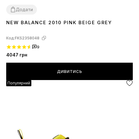
Додати
NEW BALANCE 2010 PINK BEIGE GREY
36
37
38
39
40
41
Код:
FKS2358048
9
4047
грн
ДИВИТИСЬ
Популярний