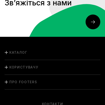
Звʼяжіться з нами
Чоловіки вибирають жовті кросівки New Balance для
образів з джинсами, брюками карго або спортивними
шортами, а також додають футболку або худі для
завершення вбрання. Для літніх виходів підійдуть легкі
сорочки та вільні шорти у нейтральних чи контрастних
відтінках, де акцент — на взутті.
Жінки можуть поєднувати жовті кросівки New Balance із
сукнями різних силуетів, джинсовими штанами чи
спортивними костюмами, створюючи яскраві та
індивідуальні луки. Гармонія досягається при
КАТАЛОГ
комбінуванні з об'ємними аксесуарами та одягом
пастельних або нейтральних кольорів, де кросівки стають
головним елементом образу.
КОРИСТУВАЧУ
Переваги купівлі жовтих New
Balance у Footers
ПРО FOOTERS
Кожна пара представлена з повною інформацією про
походження, характеристики та доступна для
ознайомлення при виборі на сайті.
Розроблена структура каталогу допомагає швидко
КОНТАКТИ