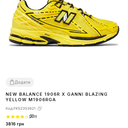
Додати
NEW BALANCE 1906R X GANNI BLAZING
40
41
YELLOW M1906RGA
Код:
FKS2353921
11
3816
грн