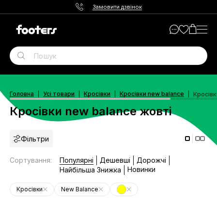
Замовити дзвінок
Головна
Усі товари
Кросівки
Кросівки new balance
Кросівк
Кросівки new balance жовті
Фільтри
Сортування
:
Популярні
Дешевші
Дорожчі
Новинки
Найбільша Знижка
Кросівки
New Balance