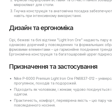
мікроклімат для стопи.
Гнучка конструкція та анатомічна посадка забезпечуют
навіть при інтенсивному використанні.
Дизайн та ергономіка
Сірі, бежеві та білі відтінки "Light Iron Ore" надають пар
однаково доречний у повсякденних та формальніших обра
фірмовими елементами – це гармонійне поєднання трендів
Ергономічна конструкція та багатошаровий upper підкресл
Призначення та застосування
Nike P-6000 Premium Light Iron Ore FN6837-012 – універ
прогулянок, походів та подорожей.
Підходить як чоловікам, і жінкам; чудово поєднується і 
одягом.
Практичність, комфорт, перевірена якість – цю пару ч
повсякденного носіння.