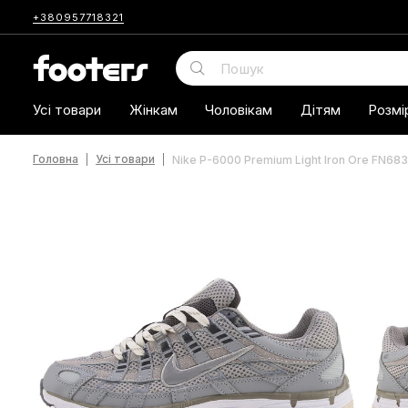
+380957718321
Усі товари
Жінкам
Чоловікам
Дітям
Розмі
Головна
Усі товари
Nike P-6000 Premium Light Iron Ore FN68