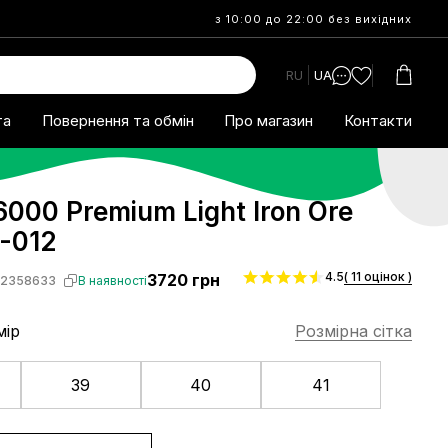
з 10:00 до 22:00 без вихідних
RU
UA
та
Повернення та обмін
Про магазин
Контакти
6000 Premium Light Iron Ore
-012
4.5
( 11 оцінок )
3720
грн
S2358633
В наявності
мір
Розмірна сітка
39
40
41