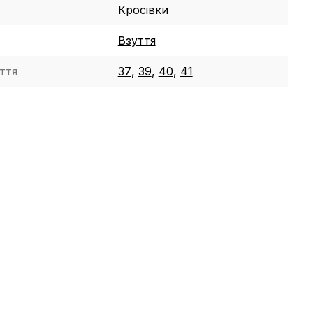
Кросівки
Взуття
ття
37
,
39
,
40
,
41