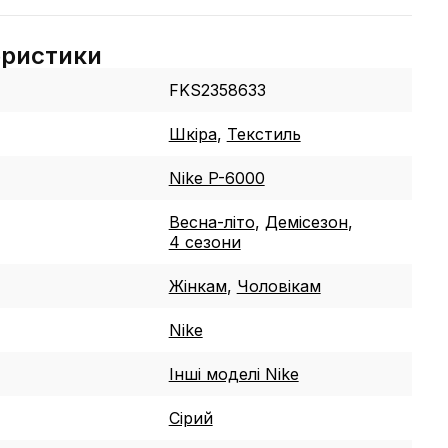
еристики
FKS2358633
Шкіра
,
Текстиль
Nike P-6000
Весна-літо
,
Демісезон
,
4 сезони
Жінкам
,
Чоловікам
Nike
Інші моделі Nike
Сірий