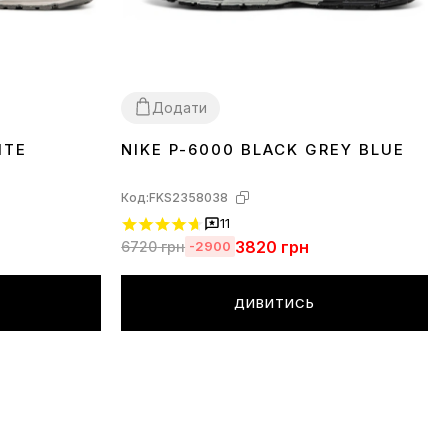
Додати
ITE
NIKE P-6000 BLACK GREY BLUE
36
37
38
39
40
41
42
43
44
45
Код:
FKS2358038
11
3820
грн
6720
грн
-2900
ДИВИТИСЬ