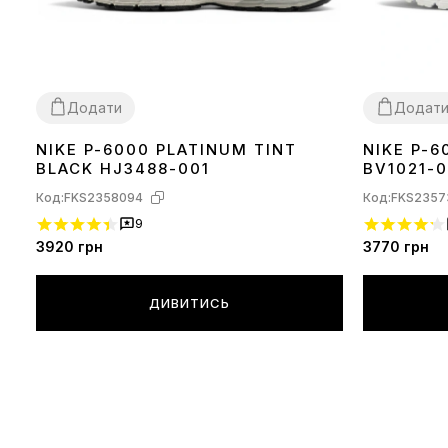
Додати
Додат
NIKE P-6000 PLATINUM TINT
NIKE P-6
36
37
38
39
40
41
42
43
44
45
40
41
43
44
BLACK HJ3488-001
BV1021-
Код:
FKS2358094
Код:
FKS2357
9
3920
грн
3770
грн
ДИВИТИСЬ