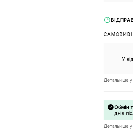
ВІДПРА
САМОВИВІ
У ві
Детальніше у 
Обмін 
днів пі
Детальніше у 