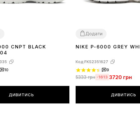
и
Додати
000 CNPT BLACK
NIKE P-6000 GREY WH
36
37
38
39
40
41
42
43
004
335
Код:
FKS2351627
10
9
3720
грн
5333
грн
-1613
ДИВИТИСЬ
ДИВИТИСЬ