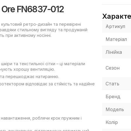
n Ore FN6837-012
Характ
 культовий ретро-дизайн та перевірені
Артикул
 завдяки стильному вигляду та продуманій
ть при активному носінні.
Матеріал
Лінійка
шкіри та текстильної сітки – ці матеріали
Сезон
чують хорошу вентиляцію.
 та перешкоджає натиранню.
Стать
отектором відповідає за стійкість та надійне
Бренд
Модель
 навантаження, роблячи крок пружним і
Колір
шують вентиляцію, підтримуючи оптимальний