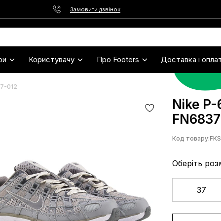
Замовити дзвінок
ри
Користувачу
Про Footers
Доставка і опла
37-012
Nike P-
FN6837
Код товару:
FK
Оберіть роз
37