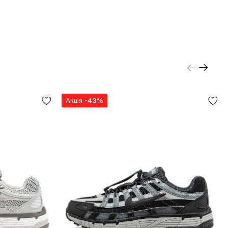
Акція
-43%