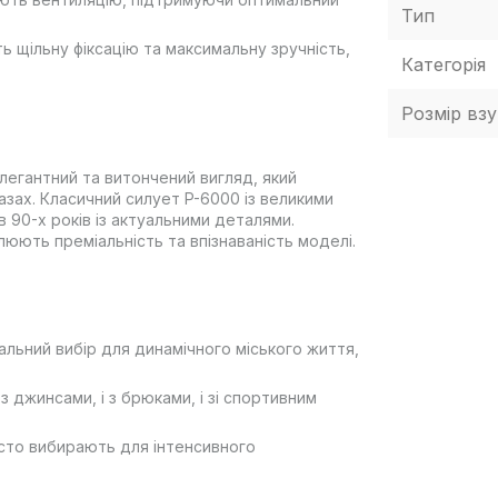
Тип
ь щільну фіксацію та максимальну зручність,
Категорія
Розмір взу
у елегантний та витончений вигляд, який
зах. Класичний силует P-6000 із великими
 90-х років із актуальними деталями.
юють преміальність та впізнаваність моделі.
сальний вибір для динамічного міського життя,
з джинсами, і з брюками, і зі спортивним
асто вибирають для інтенсивного