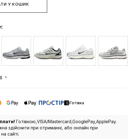
ТИ У КОШИК
и:
Е
Готівка
плати!
Готівкою,VISA/Mastercard,GooglePay,ApplePay.
на здійснити при отриманні, або онлайн при
на сайті.