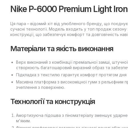
Nike P-6000 Premium Light Iro
Ця пара – відомий хіт від улюбленого бренду, що поєднує
сучасні технології. Модель входить у топ продаж сезону
конструкції, що забезпечує комфорт та довговічність наві
Матеріали та якість виконання
Верх виконаний з комбінації преміальної замші, штучної 
створюють багатошаровий виразний образ та забезпе
Підкладка з текстилю гарантує комфорт протягом дня
Масивна платформа з високоміцної гуми з рельєфним пр
зчеплення з поверхнею.
Технології та конструкція
Амортизуюча підошва з піноматеріалу зменшує ударне
м'яким.
Фірмові перфоровані вставки та сітчасті панелі збіль