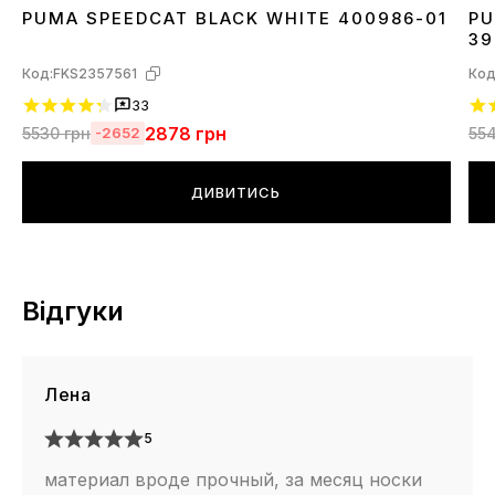
PUMA SPEEDCAT BLACK WHITE 400986-01
PU
36
37
38
39
40
41
42
43
44
45
3
39
Код:
FKS2357561
Код
33
2878
грн
5530
грн
55
-2652
ДИВИТИСЬ
Відгуки
Лена
5
материал вроде прочный, за месяц носки