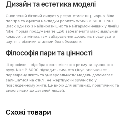
Дизайн та естетика моделі
Оновлений біговий силует у ретро-стилістиці, чорно-біла
палітра та ефектні накладки роблять WMNS P-6000 CNPT
Black однією з найвиразніших та найгармонійніших у лінійці
Nike. Форма продумана те щоб забезпечити максимальний
комфорт, а мінімалізм забарвлення дозволяє поєднувати
взуття з різними стилями без обмежень.
Філософія пари та цінності
Ці кросівки – відображення міського ритму та сучасного
руху. Nike P-6000 підходить тим, хто цінує впевненість,
перевірену якість та універсальність: модель допомагає
залишатися на стилі, не жертвуючи зручністю у
повсякденному житті. Це вибір для активних, практичних та
вимогливих до деталей людей.
Схожі товари