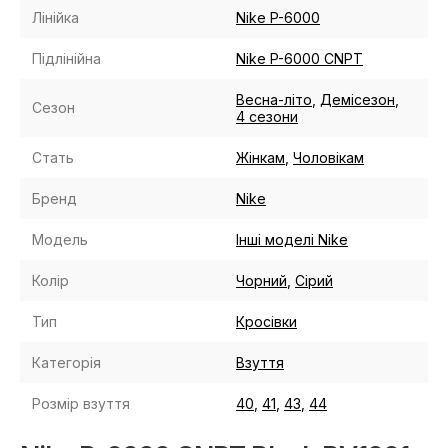
Лінійка
Nike P-6000
Підлінійна
Nike P-6000 CNPT
Весна-літо
,
Демісезон
,
Сезон
4 сезони
Стать
Жінкам
,
Чоловікам
Бренд
Nike
Модель
Інші моделі Nike
Колір
Чорний
,
Сірий
Тип
Кросівки
Категорія
Взуття
Розмір взуття
40
,
41
,
43
,
44