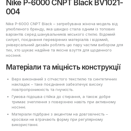
Nike P-6000 CNPT Black BV1021-
004
Nike P-6000 CNPT Black – затребувана жіноча модель від
улюбленого бренду, яка швидко стала одним із топових
варіантів серед шанувальників міського стилю. Відомий
силует, поєднання перевірених матеріалів і відомий,
універсальний дизайн роблять цю пару частим вибором для
тих, хто шукає надійне та якісне взуття для щоденного
носіння.
Матеріали та міцність конструкції
Верх виконаний з сітчастого текстилю та синтетичних
накладок – таке поєднання забезпечує високу
повітропроникність та гнучкість.
Гумова підошва стійка до стирання, а також добре
тримає зчеплення з поверхнею навіть при активному
носінні.
Матеріали підібрані з акцентом на довговічність –
кросівки не втрачають форму при регулярному
використанні.