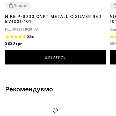
Додати
NIKE P-6000 CNPT METALLIC SILVER RED
NI
36
37
38
41
42
43
44
3
BV1021-101
10
Код:
FKS2351928
Код
10
3820
грн
52
ДИВИТИСЬ
Рекомендуємо