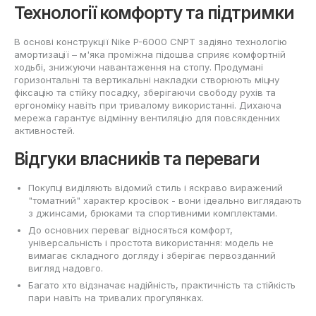
Технології комфорту та підтримки
В основі конструкції Nike P-6000 CNPT задіяно технологію
амортизації – м'яка проміжна підошва сприяє комфортній
ходьбі, знижуючи навантаження на стопу. Продумані
горизонтальні та вертикальні накладки створюють міцну
фіксацію та стійку посадку, зберігаючи свободу рухів та
ергономіку навіть при тривалому використанні. Дихаюча
мережа гарантує відмінну вентиляцію для повсякденних
активностей.
Відгуки власників та переваги
Покупці виділяють відомий стиль і яскраво виражений
"томатний" характер кросівок - вони ідеально виглядають
з джинсами, брюками та спортивними комплектами.
До основних переваг відносяться комфорт,
універсальність і простота використання: модель не
вимагає складного догляду і зберігає первозданний
вигляд надовго.
Багато хто відзначає надійність, практичність та стійкість
пари навіть на тривалих прогулянках.