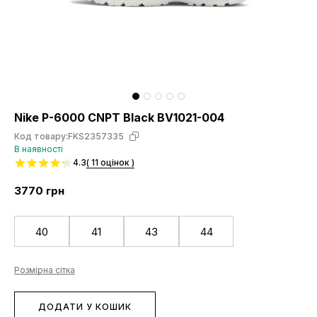
Nike P-6000 CNPT Black BV1021-004
Код товару:
FKS2357335
В наявності
4.3
( 11 оцінок )
3770
грн
40
41
43
44
Розмірна сітка
ДОДАТИ У КОШИК