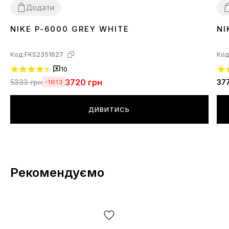
Додати
NIKE P-6000 GREY WHITE
NI
36
37
38
39
40
41
42
43
44
45
4
Код:
FKS2351627
Код
10
3720
грн
5333
грн
37
-1613
ДИВИТИСЬ
Рекомендуємо