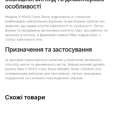
особливості
Модель P-6000 Cave Stone відрізняється стильною
комбінацією нейтральних відтінків та металевих сріблястих
акцентів, що надає взуттю ефектності та сучасності. Легка
форма та продумана ергономіка роблять пару зрозумілою та
зручною в носінні, а фірмовий символ Nike підкреслює її
статус культового хіта.
Призначення та застосування
Ці кросівки користуються попитом у любителів активного
способу життя та динамічного міста. Універсальний дизайн
робить Nike P-6000 Cave Stone Metallic Silver CD6404-202
оптимальним вибором для прогулянок, легких тренувань,
подорожей та стильних повсякденних образів.
Схожі товари