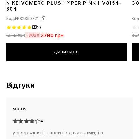
NIKE VOMERO PLUS HYPER PINK HV8154-
CO
36
39
3
604
Код:
FKS2359721
Код
10
3790
грн
6810
грн
36
-3020
ДИВИТИСЬ
Відгуки
марія
4
універсальні, пішли і з джинсами, і з