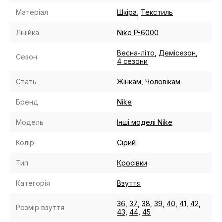
Матеріал
Шкіра
,
Текстиль
Лінійка
Nike P-6000
Весна-літо
,
Демісезон
,
Сезон
4 сезони
Стать
Жінкам
,
Чоловікам
Бренд
Nike
Модель
Інші моделі Nike
Колір
Сірий
Тип
Кросівки
Категорія
Взуття
36
,
37
,
38
,
39
,
40
,
41
,
42
,
Розмір взуття
43
,
44
,
45