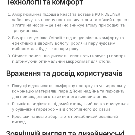
Технології та комфорт
Амортизаційна підошва React та вставка PU RIDELINER
забезпечують плавну постановку стопи та м'який перекат
з п'яти на носок – це значно знижує втому при ходьбі та
тренуваннях.
Внутрішня устілка Ortholite підвищує рівень комфорту та
ефективно відводить вологу, роблячи пару чудовим
вибором для будь-якої пори року.
Сітчасті панелі, що дихають, сприяють циркуляції повітря,
підтримуючи оптимальний мікроклімат для стопи.
Враження та досвід користувачів
Покупці відзначають комфортну посадку та універсальну
комбінацію матеріалів: пара дійсно надійна та підходить
для повсякденного та активного використання.
Більшість виділяють відомий стиль, який легко вписується
у будь-який гардероб – від спортивного до casual.
Кросівки надовго зберігають привабливий зовнішній
вигляд.
Зовнішній вигляд та дизайнерські