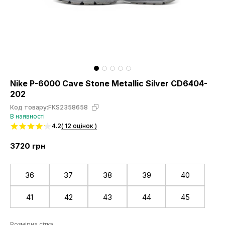
Nike P-6000 Cave Stone Metallic Silver CD6404-
202
Код товару:
FKS2358658
В наявності
4.2
( 12 оцінок )
3720
грн
36
37
38
39
40
41
42
43
44
45
Розмірна сітка