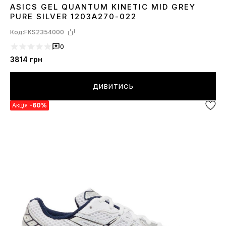
ASICS GEL QUANTUM KINETIC MID GREY
36
37
38
39
40
41
42
44
45
PURE SILVER 1203A270-022
Код:
FKS2354000
0
3814
грн
ДИВИТИСЬ
Акція
-60%