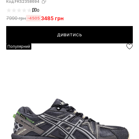
Код:
FKS2358694
0
3485
грн
7990
грн
-4505
ДИВИТИСЬ
Популярний