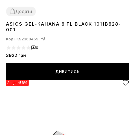
Додати
ASICS GEL-KAHANA 8 FL BLACK 1011B828-
36
37
38
39
40
41
42
43
44
45
001
Код:
FKS2360455
0
3922
грн
ДИВИТИСЬ
Акція
-58%