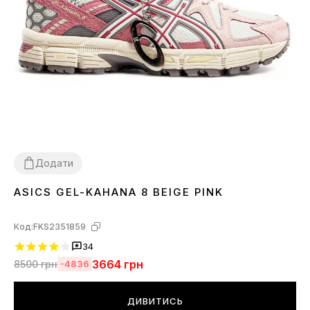
Додати
ASICS GEL-KAHANA 8 BEIGE PINK
36
37
38
39
40
41
43
Код:
FKS2351859
34
3664
грн
8500
грн
-4836
ДИВИТИСЬ