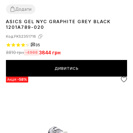
Додати
ASICS GEL NYC GRAPHITE GREY BLACK
36
37
38
39
40
41
42
43
44
45
1201A789-020
Код:
FKS2351716
35
3844
грн
8810
грн
-4966
ДИВИТИСЬ
Акція
-58%