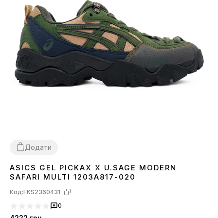
Додати
ASICS GEL PICKAX X U.SAGE MODERN
40
41
42
43
44
45
SAFARI MULTI 1203A817-020
Код:
FKS2360431
0
4222
грн