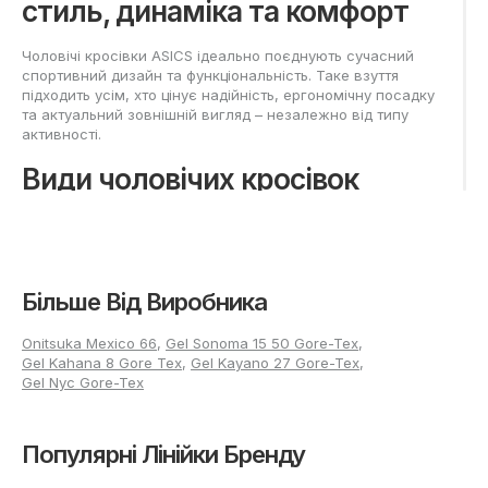
стиль, динаміка та комфорт
Чоловічі кросівки ASICS ідеально поєднують сучасний
спортивний дизайн та функціональність. Таке взуття
підходить усім, хто цінує надійність, ергономічну посадку
та актуальний зовнішній вигляд – незалежно від типу
активності.
Види чоловічих кросівок
ASICS
В асортименті чоловічих моделей можна виділити
основні групи за призначенням: бігові, прогулянкові та
Більше Від Виробника
універсальні для різноманітних активностей. Для
прискорених тренувань вибирають моделі з акцентом на
повернення енергії, пружну підошву та посилену
Onitsuka Mexico 66
,
Gel Sonoma 15 50 Gore-Tex
,
амортизацію по всій площі стопи. Прогулянкові варіанти
Gel Kahana 8 Gore Tex
,
Gel Kayano 27 Gore-Tex
,
мають полегшену конструкцію та комфортну посадку для
Gel Nyc Gore-Tex
тривалого використання. Взуття для активного відпочинку
поєднує збалансований рівень підтримки та стильний
зовнішній вигляд, завдяки чому підходить як для спорту,
Популярні Лінійки Бренду
так і для повсякденного носіння. Вага кросівок
варіюється в середньому від 240 до 330 грамів залежно