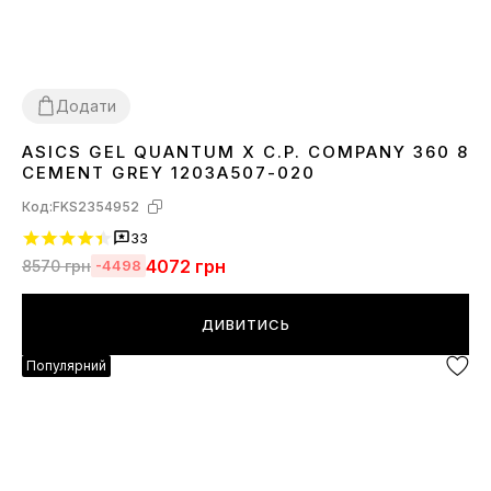
Додати
ASICS GEL QUANTUM X C.P. COMPANY 360 8
40
41
42
43
44
45
CEMENT GREY 1203A507-020
Код:
FKS2354952
33
4072
грн
8570
грн
-4498
ДИВИТИСЬ
Популярний