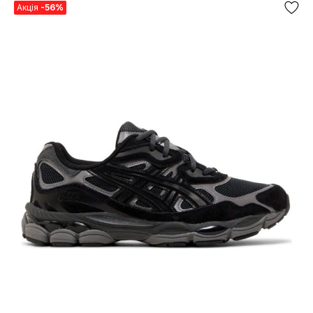
Акція
-56%