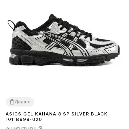
Додати
ASICS GEL KAHANA 8 SP SILVER BLACK
36
38
39
40
41
42
43
44
45
1011B998-020
Код:
FKS2358123