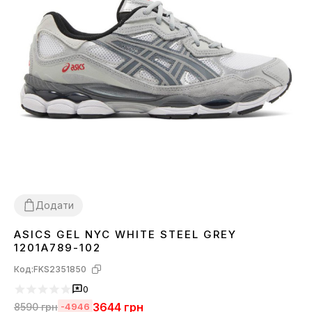
Додати
ASICS GEL NYC WHITE STEEL GREY
36
37
38
39
40
41
42
43
44
45
1201A789-102
Код:
FKS2351850
0
3644
грн
8590
грн
-4946