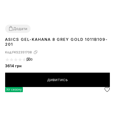
Додати
ASICS GEL-KAHANA 8 GREY GOLD 1011B109-
36
37
38
39
40
41
42
43
44
45
201
Код:
FKS2351708
0
3614
грн
ДИВИТИСЬ
Хіт сезону