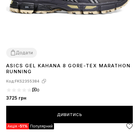
Додати
ASICS GEL KAHANA 8 GORE-TEX MARATHON
41
42
43
44
45
RUNNING
Код:
FKS2355384
0
3725
грн
ДИВИТИСЬ
Акція
-51%
Популярний