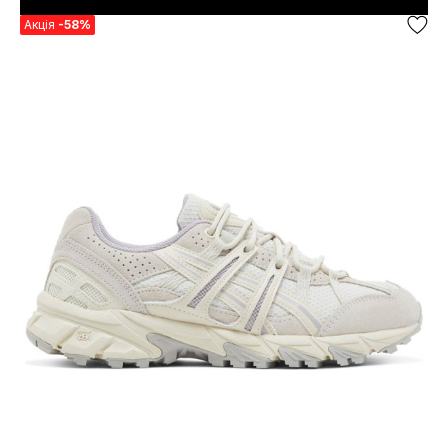
Акція
-58%