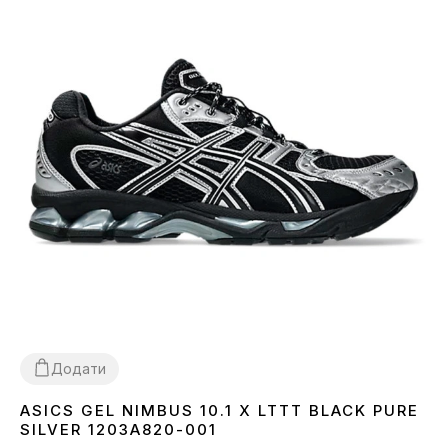
Додати
ASICS GEL NIMBUS 10.1 X LTTT BLACK PURE
40
41
42
43
45
SILVER 1203A820-001