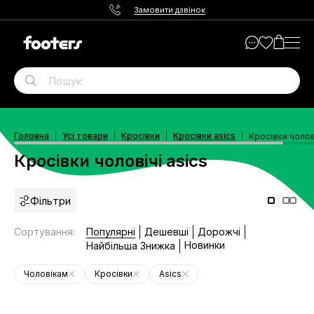
Замовити дзвінок
Головна
Усі товари
Кросівки
Кросівки asics
Кросівки чолові
Кросівки чоловічі asics
Фільтри
Сортування
:
Популярні
Дешевші
Дорожчі
Новинки
Найбільша Знижка
Чоловікам
Кросівки
Asics