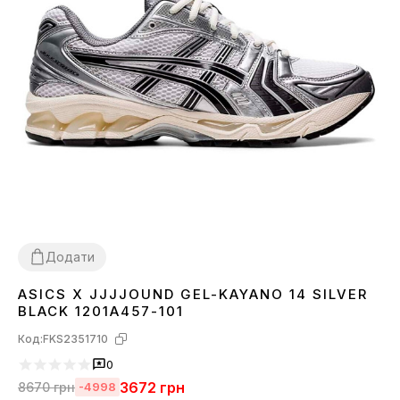
Додати
ASICS X JJJJOUND GEL-KAYANO 14 SILVER
36
37
38
39
40
41
42
43
44
45
BLACK 1201A457-101
Код:
FKS2351710
0
3672
грн
8670
грн
-4998