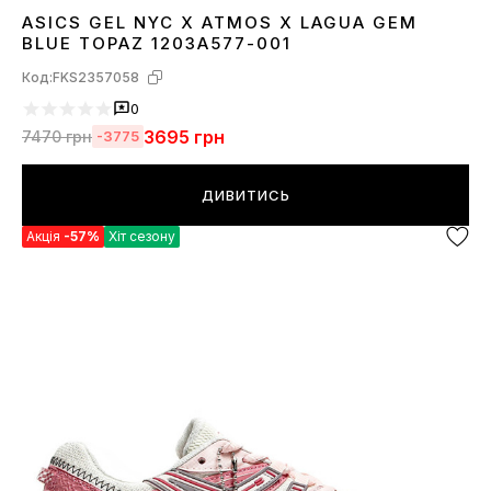
ASICS GEL NYC X ATMOS X LAGUA GEM
37
38
39
40
41
42
43
BLUE TOPAZ 1203A577-001
Код:
FKS2357058
0
3695
грн
7470
грн
-3775
ДИВИТИСЬ
Акція
-57%
Хіт сезону