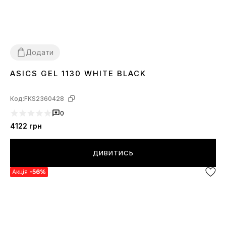
Додати
ASICS GEL 1130 WHITE BLACK
37
38
39
40
41
44
Код:
FKS2360428
0
4122
грн
ДИВИТИСЬ
Акція
-56%