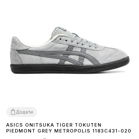
Додати
ASICS ONITSUKA TIGER TOKUTEN
36
37
38
39
40
41
42
43
44
45
PIEDMONT GREY METROPOLIS 1183C431-020