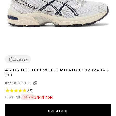
Додати
ASICS GEL 1130 WHITE MIDNIGHT 1202A164-
36
37
38
39
41
42
43
44
110
Код:
FKS2351715
11
3444
грн
8520
грн
-5076
ДИВИТИСЬ