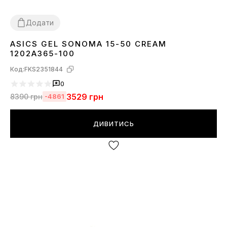
Додати
ASICS GEL SONOMA 15-50 CREAM
36
37
38
39
40
41
43
44
1202A365-100
Код:
FKS2351844
0
3529
грн
8390
грн
-4861
ДИВИТИСЬ