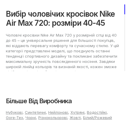
Вибір чоловічих кросівок Nike
Air Max 720: розміри 40-45
Чоловічі кросівки Nike Air Max 720 у розмірній сітці від 40
до 45 – це універсальне рішення для більшості покупців,
які віддають перевагу комфорту та сучасному стилю. У цій
категорії представлені моделі, що поєднують останні
тенденції спортивного дизайну та покликані забезпечити
максимальну зручність повсякденного носіння. Завдяки
широкій лінійці кольорів та визнаній якості, кожен зможе
підібрати відповідний варіант для міста, прогулянок та
занять спортом.
Як підібрати Nike Air Max 720
для чоловіків у розмірі 40-45?
Більше Від Виробника
Найкращий спосіб вибрати кросівки Nike Air Max 720 - це
Нубукові
,
Синтетичні
,
Нейлонові
,
Хутряні
,
Водостійкі
,
замір ступні у вечірній час, коли нога має максимальний
Gore-Tex
,
Чорні
,
Різнокольорові
,
Жовті
,
Білий/Рожевий
об'єм, а потім орієнтуватися на отримане значення при
покупці. Для надійної посадки рекомендується додавати