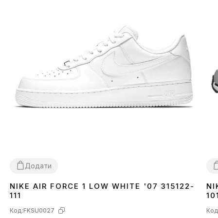
Додати
NIKE AIR FORCE 1 LOW WHITE '07 315122-
NI
36
37
38
39
40
41
42
43
44
45
46
3
111
10
Код:
FKSU0027
Код