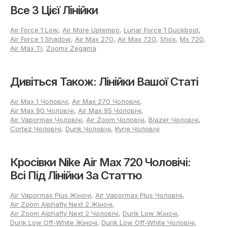
невеликий запас довжини, що залежить від сезону та
Все З Цієї Лінійки
типу активності. Жорсткі варіанти вимагають точного
збігу посадки, в той час як м'які кросівки допускають
невелике розширення в області ширини. Текстильні
Air Force 1 Low
,
Air More Uptempo
,
Lunar Force 1 Duckboot
,
матеріали та синтетика забезпечують фіксовану форму,
Air Force 1 Shadow
,
Air Max 270
,
Air Max 720
,
Shox
,
Mx 720
,
тому підбір розміру має бути максимально точним,
Air Max Tl
,
Zoomx Zegama
особливо при активному використанні. При примірці
важливо стежити, щоб пальці мали вільний простір, п'ята
фіксувалася, а нога не відчувала тиску з боків чи підйомі.
Дивіться Також: Лінійки Вашої Статі
Чому купити чоловічі Nike Air
Air Max 1 Чоловічі
,
Air Max 270 Чоловічі
,
Max 720 розміру 40–45 у
Air Max 90 Чоловічі
,
Air Max 95 Чоловічі
,
Air Vapormax Чоловічі
,
Air Zoom Чоловічі
,
Blazer Чоловічі
,
нашому інтернет-магазині
Cortez Чоловічі
,
Dunk Чоловічі
,
Kyrie Чоловічі
вигідно?
Кросівки Nike Air Max 720 Чоловічі:
У нашому онлайн-каталозі Nike Air Max 720 для чоловіків
Всі Пiд Лінійки За Статтю
представлені актуальні моделі 40-45 розмірів на кращих
умовах. Покупці одержують:
Air Vapormax Plus Жіночі
,
Air Vapormax Plus Чоловічі
,
Асортименти від відомих виробників зі свіжими
Air Zoom Alphafly Next 2 Жіночі
,
колекціями;
Air Zoom Alphafly Next 2 Чоловічі
,
Dunk Low Жіночі
,
Оперативна поява новинок та регулярне оновлення
Dunk Low Off-White Жіночі
,
Dunk Low Off-White Чоловічі
,
лінійок;