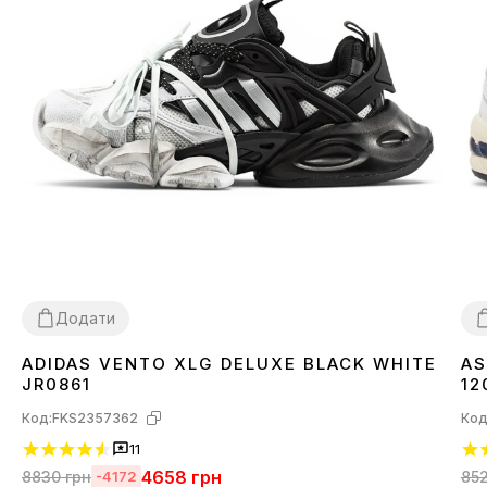
Додати
ADIDAS VENTO XLG DELUXE BLACK WHITE
AS
36
37
38
39
40
41
42
43
44
3
JR0861
12
Код:
FKS2357362
Код
11
4658
грн
8830
грн
85
-4172