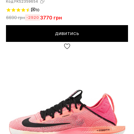
Код:
FKS2359654
10
3770
грн
6690
грн
-2920
ДИВИТИСЬ