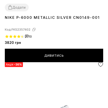
Додати
NIKE P-6000 METALLIC SILVER CN0149-001
36
37
38
39
40
41
42
43
44
Код:
FKS2357402
10
3820
грн
ДИВИТИСЬ
Акція
-36%