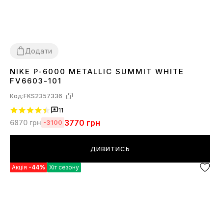
Додати
NIKE P-6000 METALLIC SUMMIT WHITE
36
37
38
39
40
41
42
43
44
45
FV6603-101
Код:
FKS2357336
11
3770
грн
6870
грн
-3100
ДИВИТИСЬ
Акція
-44%
Хіт сезону