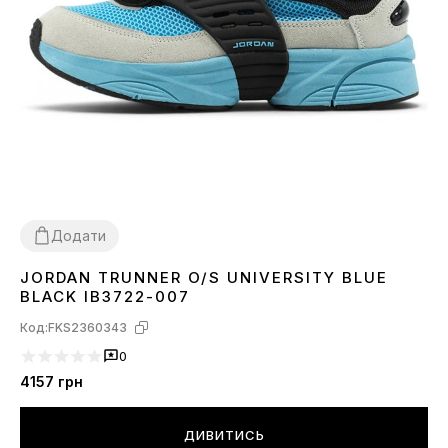
Додати
JORDAN TRUNNER O/S UNIVERSITY BLUE
36
37
38
39
40
41
42
43
44
45
BLACK IB3722-007
Код:
FKS2360343
0
4157
грн
ДИВИТИСЬ