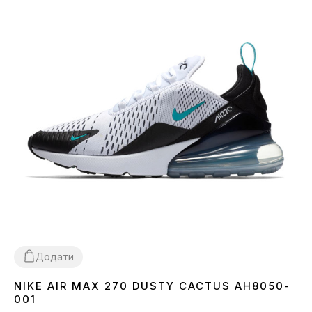
Додати
NIKE AIR MAX 270 DUSTY CACTUS AH8050-
37
38
39
40
41
42
43
44
45
001