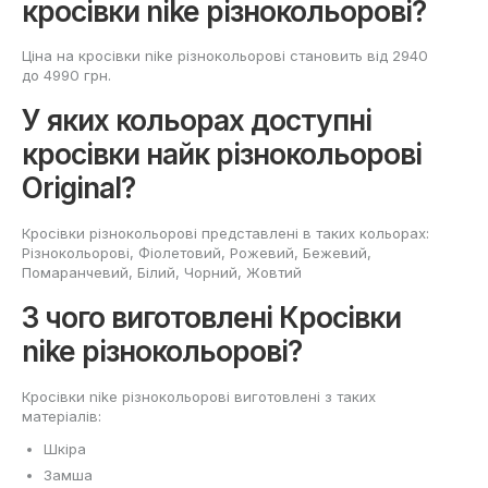
кросівки nike різнокольорові?
Ціна на кросівки nike різнокольорові становить від 2940
до 4990 грн.
У яких кольорах доступні
кросівки найк різнокольорові
Original?
Кросівки різнокольорові представлені в таких кольорах:
Різнокольорові, Фіолетовий, Рожевий, Бежевий,
Помаранчевий, Білий, Чорний, Жовтий
З чого виготовлені Кросівки
nike різнокольорові?
Кросівки nike різнокольорові виготовлені з таких
матеріалів:
Шкіра
Замша