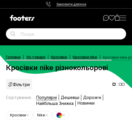
Замовити дзвінок
Головна
Усі товари
Кросівки
Кросівки nike
Кросівки nike р
Кросівки nike різнокольорові
Фільтри
Сортування
:
Популярні
Дешевші
Дорожчі
Новинки
Найбільша Знижка
Кросівки
Nike