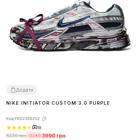
Додати
NIKE INITIATOR CUSTOM 3.0 PURPLE
36
37
38
39
40
41
42
43
44
45
Код:
FKS2359252
10
3990
грн
6230
грн
-2240