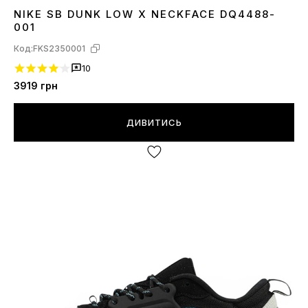
NIKE SB DUNK LOW X NECKFACE DQ4488-
37
38
39
40
41
42
43
44
001
Код:
FKS2350001
10
3919
грн
ДИВИТИСЬ