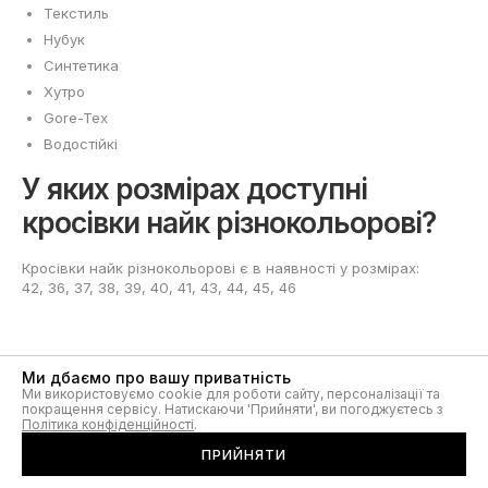
Текстиль
Нубук
Синтетика
Хутро
Gore-Tex
Водостійкі
У яких розмірах доступні
кросівки найк різнокольорові?
Кросівки найк різнокольорові є в наявності у розмірах:
42, 36, 37, 38, 39, 40, 41, 43, 44, 45, 46
Ми дбаємо про вашу приватність
Ми використовуємо cookie для роботи сайту, персоналізації та
покращення сервісу. Натискаючи 'Прийняти', ви погоджуєтесь з
Різнокольорові кросівки Nike
Політика конфіденційності
.
для жінок та чоловіків
ПРИЙНЯТИ