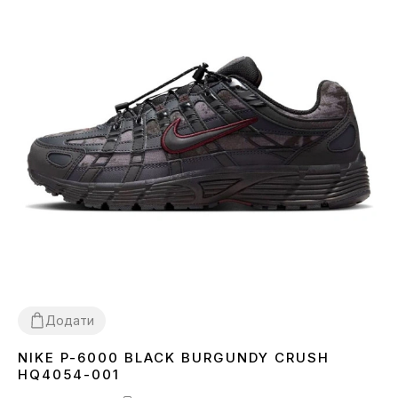
Додати
NIKE P-6000 BLACK BURGUNDY CRUSH
36
37
38
39
40
41
42
44
HQ4054-001