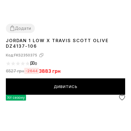
Додати
JORDAN 1 LOW X TRAVIS SCOTT OLIVE
36
37
38
39
40
41
42
43
44
45
DZ4137-106
Код:
FKS2350375
0
3883
грн
6527
грн
-2644
ДИВИТИСЬ
Хіт сезону