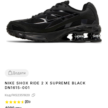
Додати
NIKE SHOX RIDE 2 X SUPREME BLACK
36
37
38
39
40
41
42
43
44
45
DN1615-001
Код:
FKS2351920
9
4090
грн