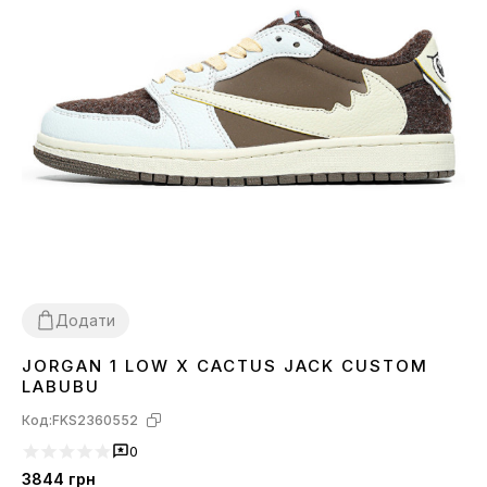
Додати
JORGAN 1 LOW X CACTUS JACK CUSTOM
36
37
38
39
40
41
42
43
44
LABUBU
Код:
FKS2360552
0
3844
грн