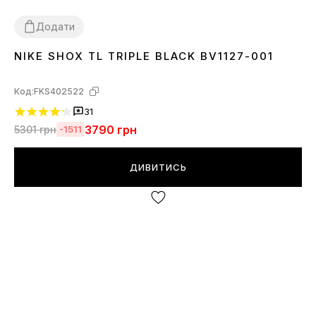
Додати
NIKE SHOX TL TRIPLE BLACK BV1127-001
36
37
38
39
40
41
42
43
44
45
46
Код:
FKS402522
31
3790
грн
5301
грн
-1511
ДИВИТИСЬ