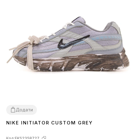
Додати
NIKE INITIATOR CUSTOM GREY
36
37
38
39
40
41
42
44
45
Код:
FKS2358727