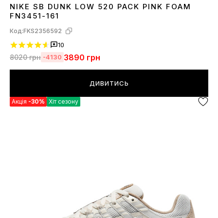
NIKE SB DUNK LOW 520 PACK PINK FOAM
36
37
38
39
40
FN3451-161
Код:
FKS2356592
10
3890
грн
8020
грн
-4130
ДИВИТИСЬ
Акція
-30%
Хіт сезону