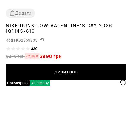
Додати
NIKE DUNK LOW VALENTINE'S DAY 2026
36
37
38
40
41
43
44
45
IQ1145-610
Код:
FKS2359835
0
3890
грн
6270
грн
-2380
ДИВИТИСЬ
Популярний
Хіт сезону