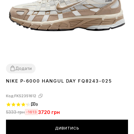
Додати
NIKE P-6000 HANGUL DAY FQ8243-025
36
37
38
39
40
41
42
43
44
45
Код:
FKS2351612
9
3720
грн
5333
грн
-1613
ДИВИТИСЬ