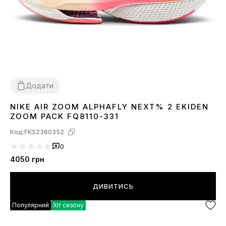
Додати
NIKE AIR ZOOM ALPHAFLY NEXT% 2 EKIDEN
36
37
38
39
40
ZOOM PACK FQ8110-331
Код:
FKS2360352
0
4050
грн
ДИВИТИСЬ
Популярний
Хіт сезону