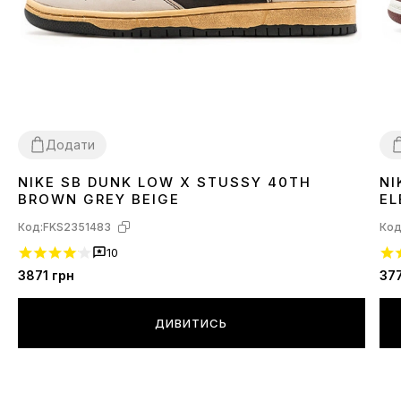
Додати
NIKE SB DUNK LOW X STUSSY 40TH
NI
41
3
BROWN GREY BEIGE
EL
Код:
FKS2351483
Код
10
3871
грн
37
ДИВИТИСЬ