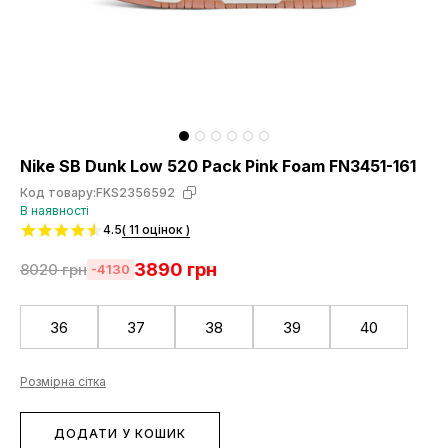
Nike SB Dunk Low 520 Pack Pink Foam FN3451-161
Код товару:
FKS2356592
В наявності
4.5
( 11 оцінок )
3890
грн
8020
грн
-4130
36
37
38
39
40
Розмірна сітка
ДОДАТИ У КОШИК