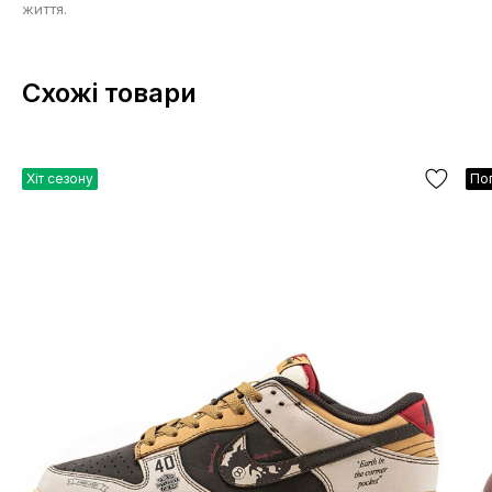
життя.
Схожі товари
Хіт сезону
По