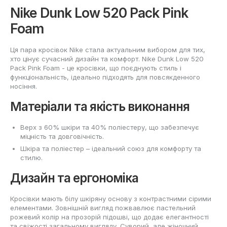
Nike Dunk Low 520 Pack Pink
Foam
Ця пара кросівок Nike стала актуальним вибором для тих,
хто цінує сучасний дизайн та комфорт. Nike Dunk Low 520
Pack Pink Foam - це кросівки, що поєднують стиль і
функціональність, ідеально підходять для повсякденного
носіння.
Матеріали та якість виконання
Верх з 60% шкіри та 40% поліестеру, що забезпечує
міцність та довговічність.
Шкіра та поліестер – ідеальний союз для комфорту та
стилю.
Дизайн та ергономіка
Кросівки мають білу шкіряну основу з контрастними сірими
елементами. Зовнішній вигляд пожвавлює пастельний
рожевий колір на прозорій підошві, що додає елегантності
та свіжості загальному вигляду. Суворий, але жіночний