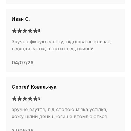
Иван С.
5
Зручно фіксують ногу, підошва не ковзає,
підходять і під шорти і під джинси
04/07/26
Сергей Ковальчук
5
зручне взуття, під стопою м’яка устілка,
хожу цілий день і ноги не втомлюються
27/06/26