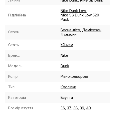
Лінійка
Nike Dunk
,
Nike SB Dunk
Nike Dunk Low
,
Підлінійна
Nike SB Dunk Low 520
Pack
Весна-літо
,
Демісезон
,
Сезон
4 сезони
Стать
Жінкам
Бренд
Nike
Модель
Dunk
Колір
Різнокольорові
Тип
Кросівки
Категорія
Взуття
Розмір взуття
36
,
37
,
38
,
39
,
40