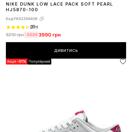
NIKE DUNK LOW LACE PACK SOFT PEARL
36
37
38
39
40
41
HJ5870-100
Код:
FKS2359408
11
3990
грн
6210
грн
-2220
ДИВИТИСЬ
Акція
-51%
Популярний