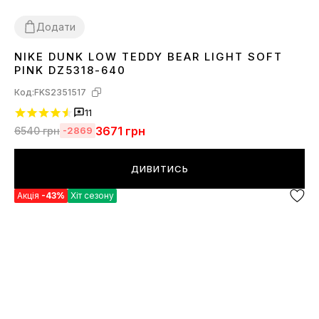
Додати
NIKE DUNK LOW TEDDY BEAR LIGHT SOFT
36
37
38
39
40
41
PINK DZ5318-640
Код:
FKS2351517
11
3671
грн
6540
грн
-2869
ДИВИТИСЬ
Акція
-43%
Хіт сезону