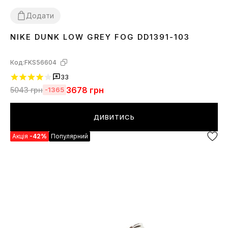
Додати
NIKE DUNK LOW GREY FOG DD1391-103
36
37
38
39
40
41
42
43
44
45
Код:
FKS56604
33
3678
грн
5043
грн
-1365
ДИВИТИСЬ
Акція
-42%
Популярний