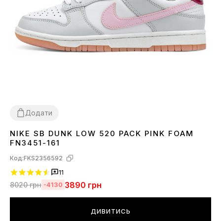
Додати
NIKE SB DUNK LOW 520 PACK PINK FOAM
36
37
38
39
40
FN3451-161
Код:
FKS2356592
11
3890
грн
8020
грн
-4130
ДИВИТИСЬ