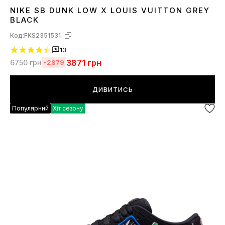
NIKE SB DUNK LOW X LOUIS VUITTON GREY
36
37
38
39
40
41
42
43
44
45
BLACK
Код:
FKS2351531
13
3871
грн
6750
грн
-2879
ДИВИТИСЬ
Популярний
Хіт сезону