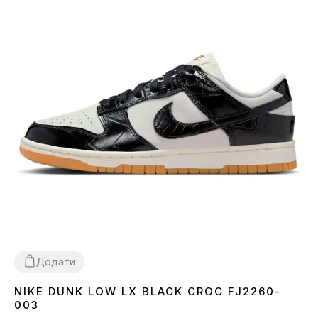
Додати
NIKE DUNK LOW LX BLACK CROC FJ2260-
36
37
38
39
40
41
43
44
45
003