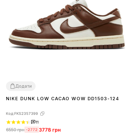
Додати
NIKE DUNK LOW CACAO WOW DD1503-124
36
37
38
39
40
41
42
43
44
45
Код:
FKS2357399
11
3778
грн
6550
грн
-2772