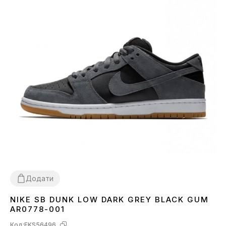
Додати
NIKE SB DUNK LOW DARK GREY BLACK GUM
36
37
38
39
40
41
42
43
44
45
AR0778-001
Код:
FKS56496