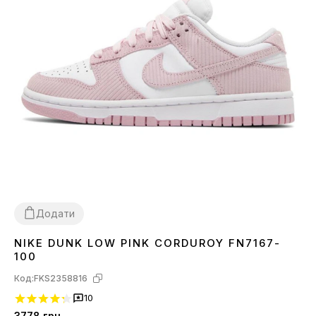
Додати
NIKE DUNK LOW PINK CORDUROY FN7167-
37
38
39
40
41
100
Код:
FKS2358816
10
3778
грн