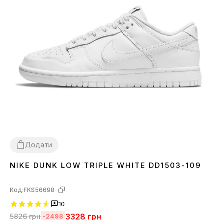
Додати
NIKE DUNK LOW TRIPLE WHITE DD1503-109
36
37
38
39
40
41
42
43
44
45
Код:
FKS56698
10
3328
грн
5826
грн
-2498