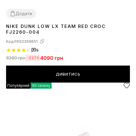
Додати
NIKE DUNK LOW LX TEAM RED CROC
36
37
38
39
40
41
42
43
44
45
FJ2260-004
Код:
FKS2359651
9
4090
грн
6360
грн
-2270
ДИВИТИСЬ
Популярний
Хіт сезону