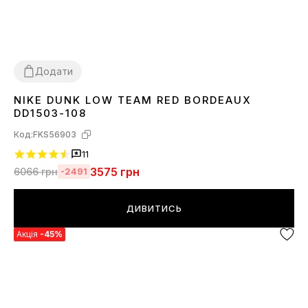
Додати
NIKE DUNK LOW TEAM RED BORDEAUX
36
37
38
39
40
41
42
43
44
45
DD1503-108
Код:
FKS56903
11
3575
грн
6066
грн
-2491
ДИВИТИСЬ
Акція
-45%