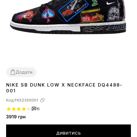
Додати
NIKE SB DUNK LOW X NECKFACE DQ4488-
37
38
39
40
41
42
43
44
001
Код:
FKS2350001
11
3919
грн
ДИВИТИСЬ