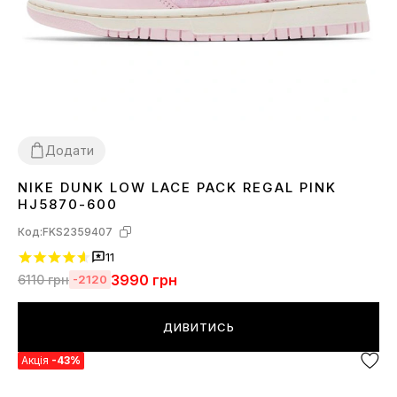
Додати
NIKE DUNK LOW LACE PACK REGAL PINK
36
37
38
39
40
41
HJ5870-600
Код:
FKS2359407
11
3990
грн
6110
грн
-2120
ДИВИТИСЬ
Акція
-43%