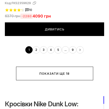
Код:
FKS2359629
10
4090
грн
6370
грн
-2280
ДИВИТИСЬ
1
2
3
4
5
...
9
ПОКАЗАТИ ЩЕ 18
Кросівки Nike Dunk Low: