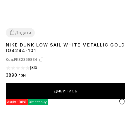
Додати
NIKE DUNK LOW SAIL WHITE METALLIC GOLD
36
37
38
39
40
41
45
IO4244-101
Код:
FKS2359834
0
3890
грн
ДИВИТИСЬ
Акція
-36%
Хіт сезону