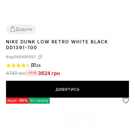
Додати
NIKE DUNK LOW RETRO WHITE BLACK
36
37
38
39
40
41
42
43
44
45
DD1391-100
Код:
FKS400057
34
3624
грн
4743
грн
-1119
ДИВИТИСЬ
Акція
-30%
Хіт сезону