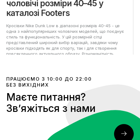
чоловічі розміри 40–45 у
каталозі Footers
Кросівки Nike Dunk Low в діапазоні розмірів 40-45 - це
одна з найпопулярніших чоловічих моделей, що поєднує
стиль та функціональність. У цій розмірній сітці
представлений широкий вибір варіацій, завдяки чому
кросівки підходять як для спорту, так і для створення
повсякденного актуального образу. Різноманітність
кольорів та дизайну дозволяє підібрати пару під
індивідуальні уподобання та забезпечити максимальну
зручність кожному чоловікові.
ПРАЦЮЄМО З 10:00 ДО 22:00
Як вибрати Nike Dunk Лоу між
БЕЗ ВИХІДНИХ
40 та 45 розмірами?
Маєте питання?
Звʼяжіться з нами
Щоб правильно підібрати Nike Dunk Low від 40 до 45
розміру, в першу чергу необхідно виміряти обидві стопи
ввечері, орієнтуючись на ту, що трохи більше за
довжиною. Вимір проводиться від п'яти до кінчика
великого пальця, додаючи невеликий запас: для літніх
моделей — близько 2 мм, для зимових — близько 5 мм, а