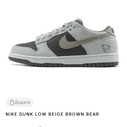
Додати
NIKE DUNK LOW BEIGE BROWN BEAR
36
37
38
39
40
41
42
43
44
45