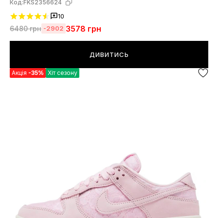
Код:
FKS2356624
10
3578
грн
6480
грн
-2902
ДИВИТИСЬ
Акція
-35%
Хіт сезону