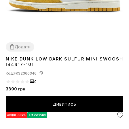
Додати
NIKE DUNK LOW DARK SULFUR MINI SWOOSH
37
38
39
41
42
43
44
IB4417-101
Код:
FKS2360346
0
3890
грн
ДИВИТИСЬ
Акція
-36%
Хіт сезону