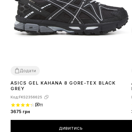
Додати
ASICS GEL KAHANA 8 GORE-TEX BLACK
41
GREY
Код:
FKS2356625
11
3675
грн
ДИВИТИСЬ