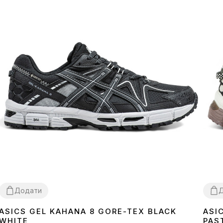
Додати
ASICS GEL KAHANA 8 GORE-TEX BLACK
ASI
40
41
42
45
36
3
WHITE
PAS