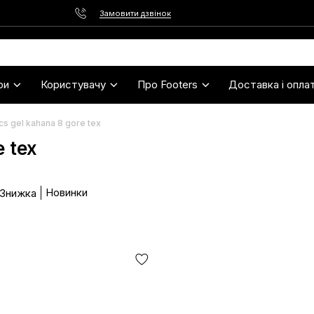
Замовити дзвінок
ри
Користувачу
Про Footers
Доставка і опла
cs gel kahana 8 gore tex
e tex
Новинки
 Знижка