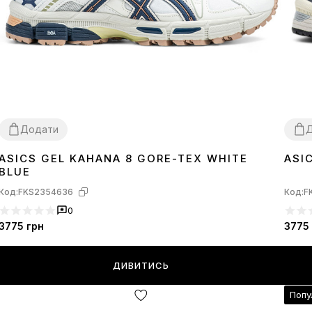
Додати
ASICS GEL KAHANA 8 GORE-TEX WHITE
ASI
36
37
38
39
40
41
42
43
44
41
4
BLUE
Код:
FKS2354636
Код:
F
0
3775
грн
3775
ДИВИТИСЬ
Попу