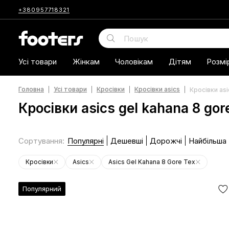
+380957718321
Усі товари
Жінкам
Чоловікам
Дітям
Розмі
Головна
Усі товари
Кросівки
Кросівки asics
Кросівки asi
Кросівки asics gel kahana 8 gor
Сортування
:
Популярні
Дешевші
Дорожчі
Найбільша
Кросівки
Asics
Asics Gel Kahana 8 Gore Tex
Популярний