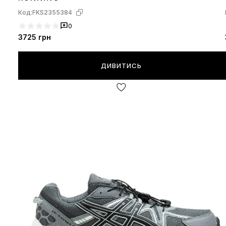
Код:
FKS2355384
0
3725
грн
ДИВИТИСЬ