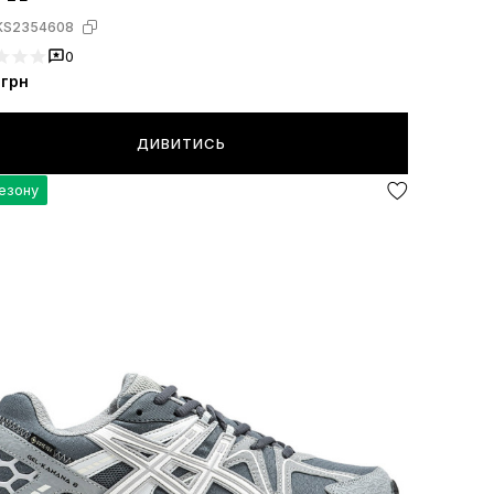
KS2354608
0
грн
ДИВИТИСЬ
сезону