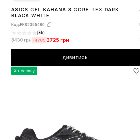
ASICS GEL KAHANA 8 GORE-TEX DARK
41
BLACK WHITE
Код:
FKS2355480
0
3725
грн
8430
грн
-4705
ДИВИТИСЬ
Хіт сезону