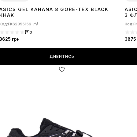
ASICS GEL KAHANA 8 GORE-TEX BLACK
ASI
41
36
3
KHAKI
З Ф
Код:
FKS2355156
Код:
F
0
3625
грн
3875
ДИВИТИСЬ