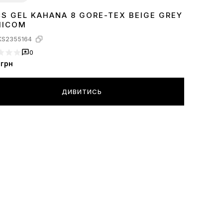
CS GEL KAHANA 8 GORE-TEX BEIGE GREY
7
ЛІСОМ
KS2355164
0
грн
ДИВИТИСЬ