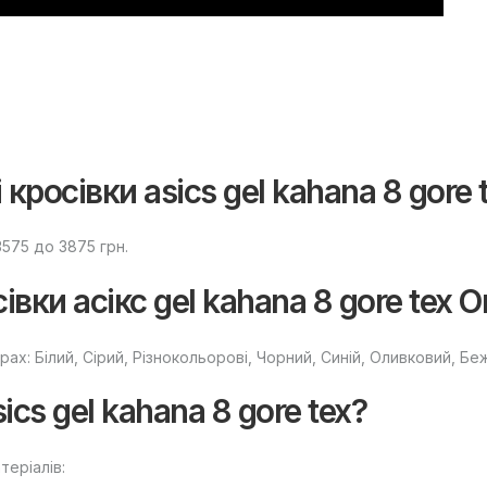
росівки asics gel kahana 8 gore 
3575 до 3875 грн.
вки асікс gel kahana 8 gore tex Or
рах: Білий, Сірий, Різнокольорові, Чорний, Cиній, Оливковий, Б
ics gel kahana 8 gore tex?
теріалів: