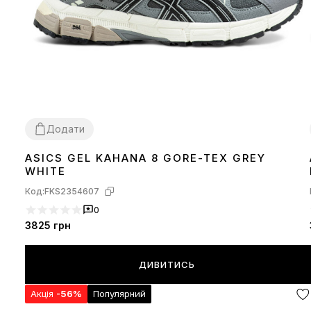
Додати
ASICS GEL KAHANA 8 GORE-TEX GREY
36
37
38
39
40
41
43
44
45
WHITE
Код:
FKS2354607
0
3825
грн
ДИВИТИСЬ
Акція
-56%
Популярний