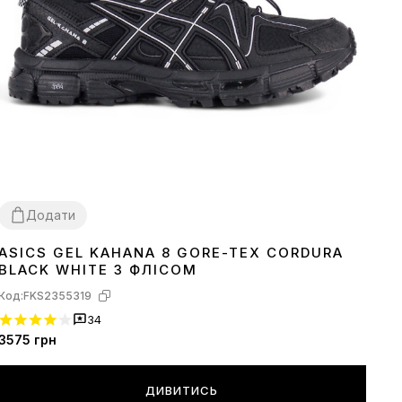
Додати
ASICS GEL KAHANA 8 GORE-TEX CORDURA
36
38
39
40
41
42
43
44
45
BLACK WHITE З ФЛІСОМ
Код:
FKS2355319
34
3575
грн
ДИВИТИСЬ