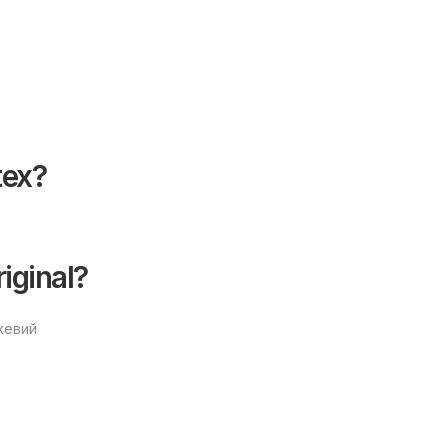
tex?
iginal?
ежевий