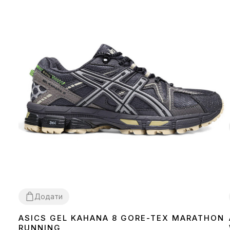
Додати
ASICS GEL KAHANA 8 GORE-TEX MARATHON
41
42
43
44
45
RUNNING