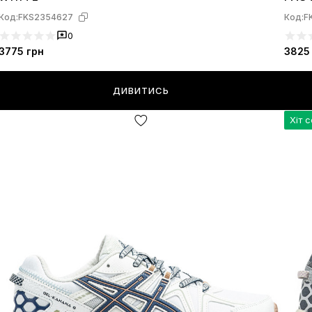
Код:
FKS2354627
Код:
F
0
3775
грн
3825
ДИВИТИСЬ
Хіт 