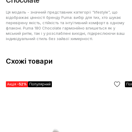
Chocolate
Ця модель - значний представник категорії "lifestyle", що
відображає цінності бренду Puma: вибір для тих, хто шукає
перевірену якість, стійкість та інтуїтивний комфорт в одному
флаконі. Puma 180 Chocolate гармонійно впишеться як у
міський ритм, так і у розслаблені вихідні, підкреслюючи ваш
індивідуальний стиль без зайвої химерності.
Схожі товари
Акція
-52%
Популярний
По