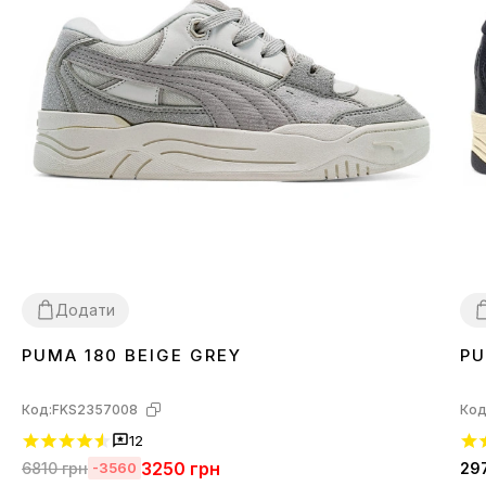
Додати
PUMA 180 BEIGE GREY
PU
40
3
Код:
FKS2357008
Код
12
3250
грн
6810
грн
29
-3560