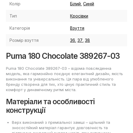
Колір
Білий
,
Cиній
Тип
Кросівки
Категорія
Взуття
Розмір взуття
36
,
37
,
38
Puma 180 Chocolate 389267-03
Puma 180 Chocolate 389267-03 – відома повсякденна
модель, яка гармонійно поєднує елегантний дизайн, якість
виконання та універсальність. Ця пара від улюбленого
бренду створена для тих, хто цінує практичний стиль та
комфорт у динамічному ритмі міста.
Матеріали та особливості
конструкції
Верх виконаний з преміальної замші – щільний та
зносостійкий матеріал гарантує довговічність та
підтримує акуратний вигляд навіть при активному