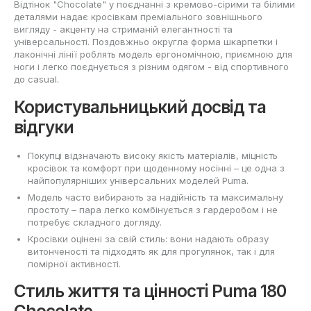
Відтінок "Chocolate" у поєднанні з кремово-сірими та білими
деталями надає кросівкам преміального зовнішнього
вигляду - акценту на стриманій елегантності та
універсальності. Поздовжньо округла форма шкарпетки і
лаконічні лінії роблять модель ергономічною, приємною для
ноги і легко поєднується з різним одягом - від спортивного
до casual.
Користувальницький досвід та
відгуки
Покупці відзначають високу якість матеріалів, міцність
кросівок та комфорт при щоденному носінні – це одна з
найпопулярніших універсальних моделей Puma.
Модель часто вибирають за надійність та максимальну
простоту – пара легко комбінується з гардеробом і не
потребує складного догляду.
Кросівки оцінені за свій стиль: вони надають образу
витонченості та підходять як для прогулянок, так і для
помірної активності.
Стиль життя та цінності Puma 180