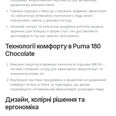
щоденному використанні.
Гумова підошва стійка до стирання, відмінно амортизує
та забезпечує впевнене зчеплення з будь-якою
поверхнею, навіть у дощову погоду.
Низький силует та класичне шнурівка роблять модель
зручною для більшості форм стоп і не доставляють
дискомфорту під час довгих прогулянок.
Технології комфорту в Puma 180
Chocolate
Використовується фірмова технологія підошви IMEVA –
легкий спінений склад для ефективної амортизації та
зниження втоми ніг.
Внутрішня частина продумана з акцентом на щоденний
комфорт: м'яка устілка та підкладка, що дихає,
підтримують оптимальний мікроклімат усередині пари.
Дизайн, колірні рішення та
ергономіка