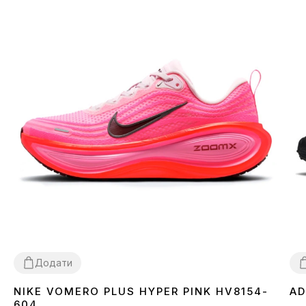
Додати
NIKE VOMERO PLUS HYPER PINK HV8154-
AD
36
37
38
39
3
604