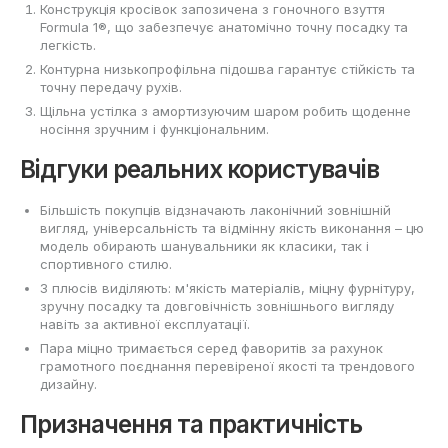
Конструкція кросівок запозичена з гоночного взуття
Formula 1®, що забезпечує анатомічно точну посадку та
легкість.
Контурна низькопрофільна підошва гарантує стійкість та
точну передачу рухів.
Щільна устілка з амортизуючим шаром робить щоденне
носіння зручним і функціональним.
Відгуки реальних користувачів
Більшість покупців відзначають лаконічний зовнішній
вигляд, універсальність та відмінну якість виконання – цю
модель обирають шанувальники як класики, так і
спортивного стилю.
З плюсів виділяють: м'якість матеріалів, міцну фурнітуру,
зручну посадку та довговічність зовнішнього вигляду
навіть за активної експлуатації.
Пара міцно тримається серед фаворитів за рахунок
грамотного поєднання перевіреної якості та трендового
дизайну.
Призначення та практичність