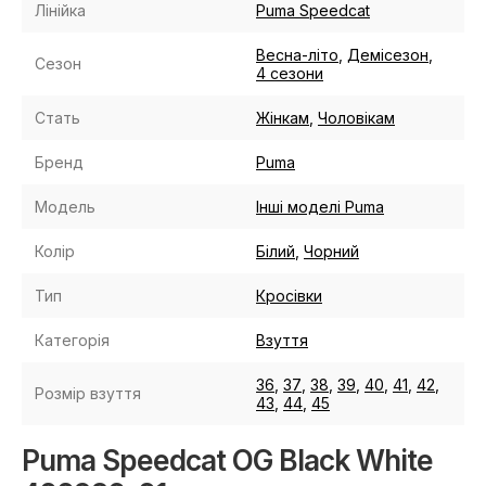
Лінійка
Puma Speedcat
Весна-літо
,
Демісезон
,
Сезон
4 сезони
Стать
Жінкам
,
Чоловікам
Бренд
Puma
Модель
Інші моделі Puma
Колір
Білий
,
Чорний
Тип
Кросівки
Категорія
Взуття
36
,
37
,
38
,
39
,
40
,
41
,
42
,
Розмір взуття
43
,
44
,
45
Puma Speedcat OG Black White