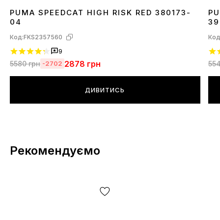
PUMA SPEEDCAT HIGH RISK RED 380173-
PU
36
37
38
39
44
3
04
39
Код:
FKS2357560
Код
9
2878
грн
5580
грн
55
-2702
ДИВИТИСЬ
Рекомендуємо