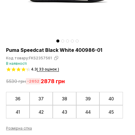
Puma Speedcat Black White 400986-01
Код товару:
FKS2357561
В наявності
4.3
( 33 оцінок )
2878
грн
5530
грн
-2652
36
37
38
39
40
41
42
43
44
45
Розмірна сітка