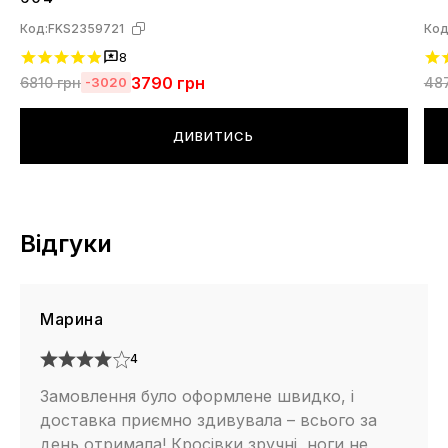
Код:
FKS2359721
Код
8
3790
грн
6810
грн
48
-3020
ДИВИТИСЬ
Відгуки
Марина
4
Замовлення було оформлене швидко, і
доставка приємно здивувала – всього за
день отримала! Кросівки зручні, ноги не