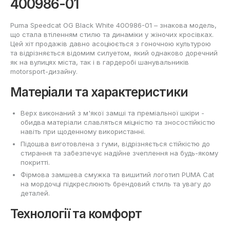
400986-01
Puma Speedcat OG Black White 400986-01 – знакова модель,
що стала втіленням стилю та динаміки у жіночих кросівках.
Цей хіт продажів давно асоціюється з гоночною культурою
та відрізняється відомим силуетом, який однаково доречний
як на вулицях міста, так і в гардеробі шанувальників
motorsport-дизайну.
Матеріали та характеристики
Верх виконаний з м'якої замші та преміальної шкіри -
обидва матеріали славляться міцністю та зносостійкістю
навіть при щоденному використанні.
Підошва виготовлена з гуми, відрізняється стійкістю до
стирання та забезпечує надійне зчеплення на будь-якому
покритті.
Фірмова замшева смужка та вишитий логотип PUMA Cat
на мордочці підкреслюють брендовий стиль та увагу до
деталей.
Технології та комфорт