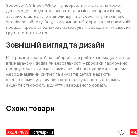
Speedcat OG Black White – універсальний вибір на кожен
день: модель відмінно підходить для міських прогулянок,
зустрічей, активного відпочинку чи створення унікального
streetwear-образу. Завдяки компактній формі та ергономічній
посадці, кросівки однаково затребувані серед різних вікових
груп та стилів життя.
Зовнішній вигляд та дизайн
Контрастне чорно-біле забарвлення робить цю модель легко
впізнаваною і додає універсальності – кросівки гармонійно
поєднуються як з джинсами, так і зі спортивними штанами.
Аеродинамічний силует та акуратні деталі надають
зовнішньому вигляду свіжості та актуальності, а фірмові
акценти створюють відчуття завершеного образу.
Схожі товари
Акція
-48%
Популярний
Ак