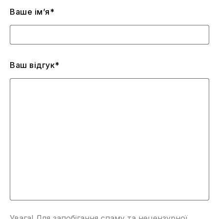
Ваше ім’я*
Ваш відгук*
Увага! Для запобігання спаму та нецензурної