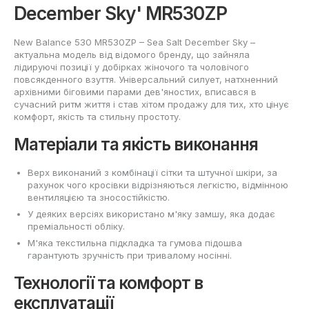
December Sky' MR530ZP
New Balance 530 MR530ZP – Sea Salt December Sky –
актуальна модель від відомого бренду, що зайняла
лідируючі позиції у добірках жіночого та чоловічого
повсякденного взуття. Універсальний силует, натхненний
архівними біговими парами дев'яностих, вписався в
сучасний ритм життя і став хітом продажу для тих, хто цінує
комфорт, якість та стильну простоту.
Матеріали та якість виконання
Верх виконаний з комбінації сітки та штучної шкіри, за
рахунок чого кросівки відрізняються легкістю, відмінною
вентиляцією та зносостійкістю.
У деяких версіях використано м'яку замшу, яка додає
преміальності обліку.
М'яка текстильна підкладка та гумова підошва
гарантують зручність при тривалому носінні.
Технології та комфорт в
експлуатації