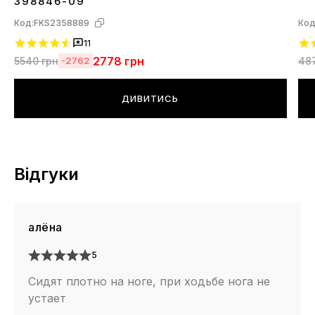
398846-09
Код:
FKS2358889
Код
11
2778
грн
5540
грн
48
-2762
ДИВИТИСЬ
Відгуки
алёна
5
Сидят плотно на ноге, при ходьбе нога не
устает