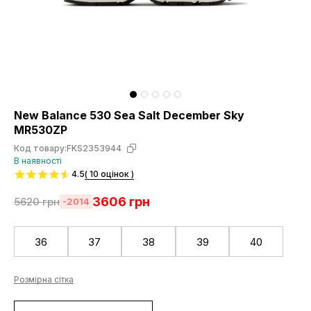
New Balance 530 Sea Salt December Sky
MR530ZP
Код товару:
FKS2353944
В наявності
4.5
( 10 оцінок )
3606
грн
5620
грн
-2014
36
37
38
39
40
Розмірна сітка