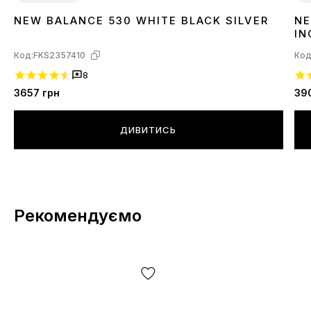
NEW BALANCE 530 WHITE BLACK SILVER
NE
36
37
39
3
IN
Код:
FKS2357410
Код
8
3657
грн
39
ДИВИТИСЬ
Рекомендуємо