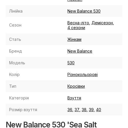
Лінійка
New Balance 530
Весна-літо
,
Демісезон
,
Сезон
4 сезони
Стать
Жінкам
Бренд
New Balance
Модель
530
Колір
Різнокольорові
Тип
Кросівки
Категорія
Взуття
Розмір взуття
36
,
37
,
38
,
39
,
40
New Balance 530 'Sea Salt