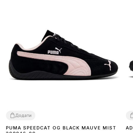
Додати
PUMA SPEEDCAT OG BLACK MAUVE MIST
AD
36
37
38
39
40
41
3