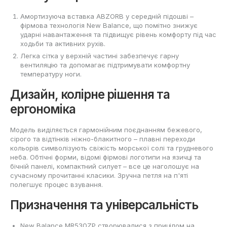
Амортизуюча вставка ABZORB у середній підошві –
фірмова технологія New Balance, що помітно знижує
ударні навантаження та підвищує рівень комфорту під час
ходьби та активних рухів.
Легка сітка у верхній частині забезпечує гарну
вентиляцію та допомагає підтримувати комфортну
температуру ноги.
Дизайн, колірне рішення та
ергономіка
Модель виділяється гармонійним поєднанням бежевого,
сірого та відтінків ніжно-блакитного – плавні переходи
кольорів символізують свіжість морської солі та грудневого
неба. Обтічні форми, відомі фірмові логотипи на язичці та
бічній панелі, компактний силует – все це наголошує на
сучасному прочитанні класики. Зручна петля на п'яті
полегшує процес взування.
Призначення та універсальність
New Balance MR530ZP створювалися з прицілом на