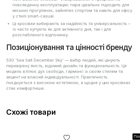
повсякденну експлуатацію: пара ідеально підходить для
міських прогулянок, зайнятих спортом та навіть для офісу
у стилі smart-casual.
Ці кросівки вибирають за надійність та універсальність –
їх часто купують як для активного дня, так і для
розслабленого відпочинку.
Позиціонування та цінності бренду
530 'Sea Salt December Sky' — вибір людей, які цінують
перевірену якість, відомий дизайн та функціональність. Ця
модель втілює дух свободи, гармонії зі своїм стилем та
акцент на власній індивідуальності. Практичність
поєднується з високою естетикою, а щодня у цих кросівках
стає комфортніше.
Схожі товари
По