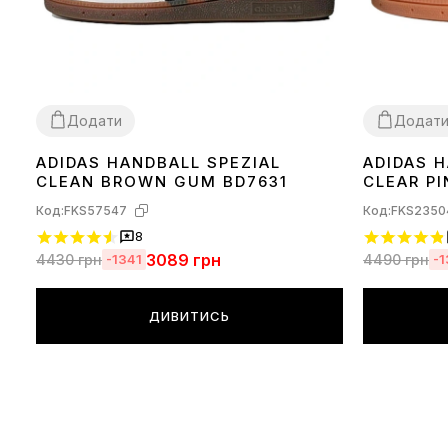
Додати
Додат
ADIDAS HANDBALL SPEZIAL
ADIDAS 
44
45
36
37
38
39
CLEAN BROWN GUM BD7631
CLEAR PI
Код:
FKS57547
Код:
FKS2350
8
3089
грн
4430
грн
4490
грн
-1341
-
ДИВИТИСЬ