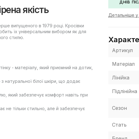
днів пі
рена якість
Детальніше у 
ерше випущеного в 1979 році. Кросівки
робить їх універсальним вибором як для
ного стилю.
Характ
Артикул
Матеріал
тінку - матеріалу, який приємний на дотик,
Лінійка
– з натуральної білої шкіри, що додає
Підлінійна
лю, який забезпечує комфорт навіть при
Сезон
ає не тільки стильно, але й забезпечує
Стать
Бренд