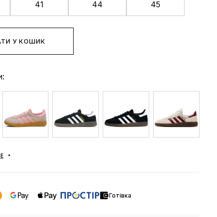
41
44
45
ТИ У КОШИК
и:
Е
Готівка