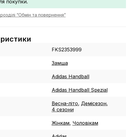
сля покупки.
розділі “Обмін та повернення”
еристики
FKS2353999
Замша
Adidas Handball
Adidas Handball Spezial
Весна-літо
,
Демісезон
,
4 сезони
Жінкам
,
Чоловікам
Adidas