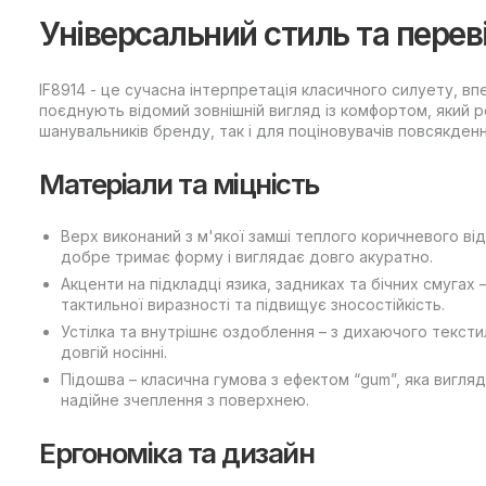
Універсальний стиль та переві
IF8914 - це сучасна інтерпретація класичного силуету, вп
поєднують відомий зовнішній вигляд із комфортом, який 
шанувальників бренду, так і для поціновувачів повсякден
Матеріали та міцність
Верх виконаний з м'якої замші теплого коричневого від
добре тримає форму і виглядає довго акуратно.
Акценти на підкладці язика, задниках та бічних смугах 
тактильної виразності та підвищує зносостійкість.
Устілка та внутрішнє оздоблення – з дихаючого тексти
довгій носінні.
Підошва – класична гумова з ефектом “gum”, яка вигляд
надійне зчеплення з поверхнею.
Ергономіка та дизайн