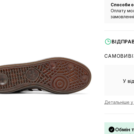
Способи о
Оплату мож
замовленні 
ВІДПРА
САМОВИВІ
У ві
Детальніше у 
Обмін 