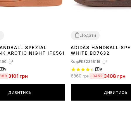
и
Додати
HANDBALL SPEZIAL
ADIDAS HANDBALL SPE
40
41
36
37
38
39
40
41
42
43
45
NK ARCTIC NIGHT IF6561
WHITE BD7632
490
Код:
FKS2358116
9
9
3101
грн
3408
грн
6860
грн
1389
-3452
ДИВИТИСЬ
ДИВИТИСЬ