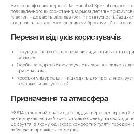
Низькопрофільний верх adidas Handball Spezial підкреслю
повсякденного використання. Фірмові деталі – трисмугови
пластині – додають впізнаваності та статусності. Завдяки 
поєднуються з денімом, вовняними брюками або спортив
Переваги відгуків користувачів
Покупці зазначають, що пара виглядає стильно та стрим
та якість.
Особливо відрізняється зручність: замша швидко адапт
приємна шкірі.
Кросівки універсальні – підходять для прогулянок, зус
неформальних зустрічей.
Призначення та атмосфера
IF8914 створений для тих, хто віддає перевагу скромній 
них відчувається зв'язок з історією бренду та свобода по
це взуття, в якому однаково комфортно гуляти городом, з
забуваючи про якість та деталі.