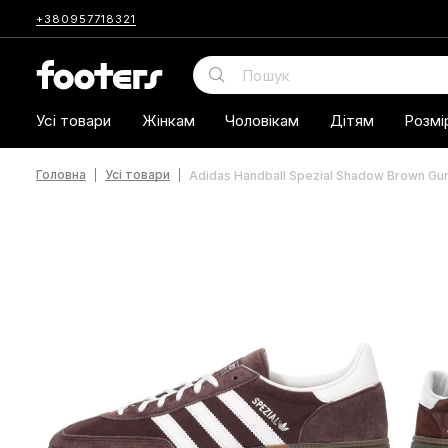
+380957718321
Усі товари
Жінкам
Чоловікам
Дітям
Розмі
Головна
Усі товари
Adidas Handball Spezial Shadow Brown Gu