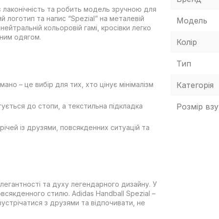
є лаконічність та робить модель зручною для
й логотип та напис “Spezial” на металевій
Модель
нейтральній кольоровій гамі, кросівки легко
ним одягом.
Колір
Тип
Категорія
ано – це вибір для тих, хто цінує мінімалізм
Розмір взу
ується до стопи, а текстильна підкладка
трічей із друзями, повсякденних ситуацій та
елегантності та духу легендарного дизайну. У
всякденного стилю. Adidas Handball Spezial –
устрічатися з друзями та відпочивати, не