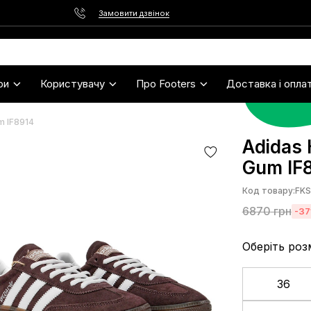
Замовити дзвінок
ри
Користувачу
Про Footers
Доставка і опла
m IF8914
Adidas 
Gum IF
Код товару:
FK
6870
грн
-37
Оберіть роз
36