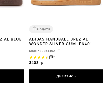
Додати
ZIAL BLUE
ADIDAS HANDBALL SPEZIAL
36
37
38
39
40
41
42
43
44
45
WONDER SILVER GUM IF6491
Код:
FKS2354402
11
3408
грн
ДИВИТИСЬ