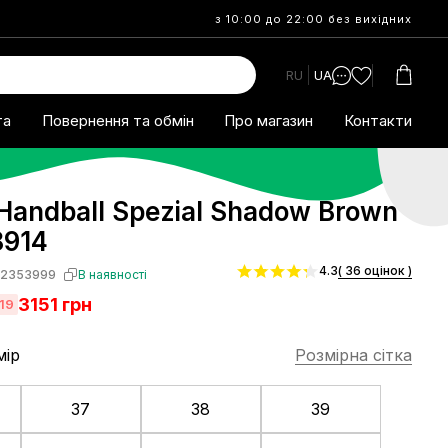
з 10:00 до 22:00 без вихідних
RU
UA
та
Повернення та обмін
Про магазин
Контакти
Handball Spezial Shadow Brown
8914
4.3
( 36 оцінок )
S2353999
В наявності
3151
грн
19
мір
Розмірна сітка
37
38
39