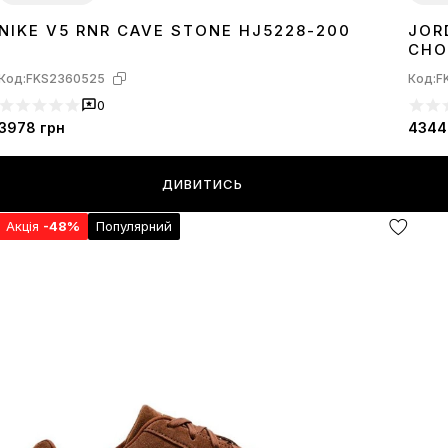
NIKE V5 RNR CAVE STONE HJ5228-200
JOR
36
37
38
39
40
41
37
3
CHO
Код:
FKS2360525
Код:
F
0
3978
грн
4344
ДИВИТИСЬ
Акція
-48%
Популярний