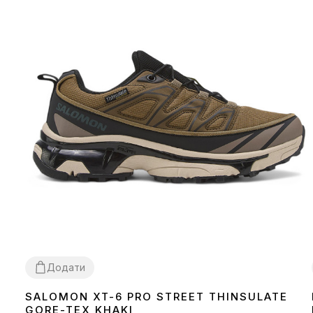
Додати
SALOMON XT-6 PRO STREET THINSULATE
41
42
43
44
45
46
GORE-TEX KHAKI