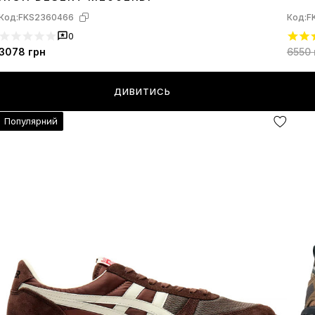
Код:
FKS2360466
Код:
F
0
3078
грн
6550
ДИВИТИСЬ
Популярний