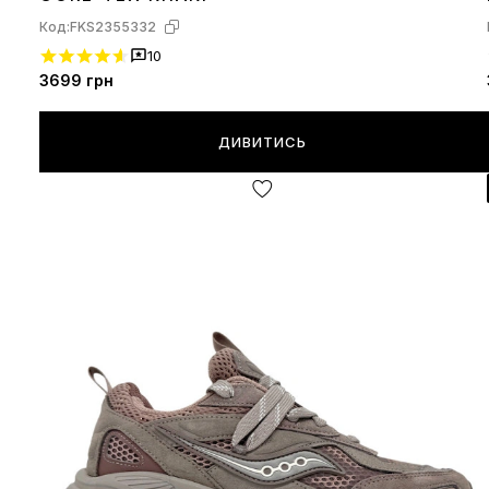
Код:
FKS2355332
10
3699
грн
ДИВИТИСЬ