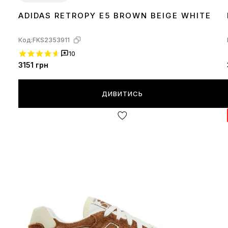
ADIDAS RETROPY E5 BROWN BEIGE WHITE
40
41
42
43
44
45
Код:
FKS2353911
10
3151
грн
ДИВИТИСЬ