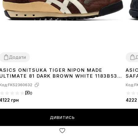
Додати
ASICS ONITSUKA TIGER NIPON MADE
ASI
36
37
38
39
41
42
43
45
40
4
ULTIMATE 81 DARK BROWN WHITE 1183B536-
SAF
201
Код:
FKS2360632
Код:
F
0
4122
грн
4222
ДИВИТИСЬ