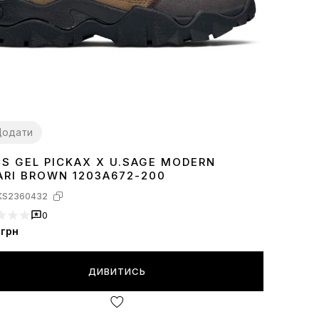
Додати
CS GEL PICKAX X U.SAGE MODERN
1
42
43
44
45
ARI BROWN 1203A672-200
KS2360432
0
грн
ДИВИТИСЬ