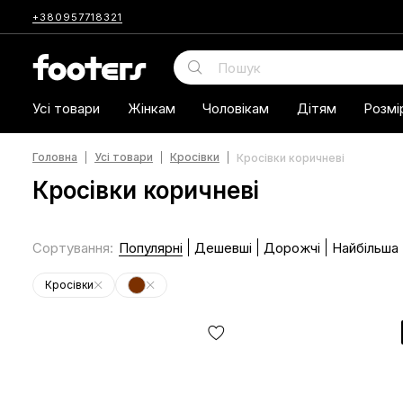
+380957718321
Усі товари
Жінкам
Чоловікам
Дітям
Розмі
Головна
Усі товари
Кросівки
Кросівки коричневі
Кросівки коричневі
Сортування
:
Популярні
Дешевші
Дорожчі
Найбільша
Кросівки