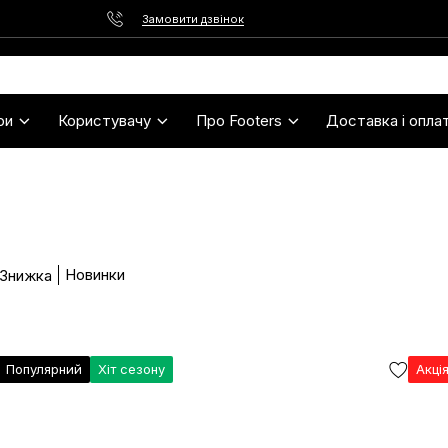
Замовити дзвінок
ри
Користувачу
Про Footers
Доставка і опла
Новинки
 Знижка
Популярний
Хіт сезону
Акці