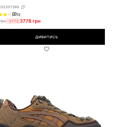
KS2357399
12
3778
грн
грн
-2772
ДИВИТИСЬ