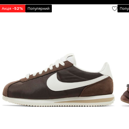
Акція
-52%
Популярний
Попу