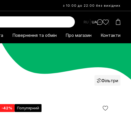
з 10:00 до 22:00 без вихідних
RU
UA
та
Повернення та обмін
Про магазин
Контакти
Фільтри
я
-42%
Популярний