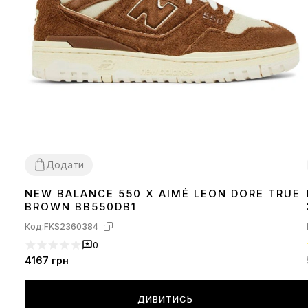
Додати
NEW BALANCE 550 X AIMÉ LEON DORE TRUE
40
41
42
43
44
45
BROWN BB550DB1
Код:
FKS2360384
0
4167
грн
ДИВИТИСЬ