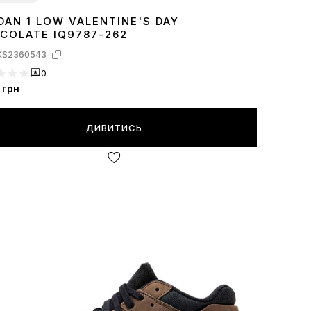
DAN 1 LOW VALENTINE'S DAY
8
39
40
41
COLATE IQ9787-262
KS2360543
0
грн
ДИВИТИСЬ