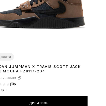
Додати
DAN JUMPMAN X TRAVIS SCOTT JACK
2
43
44
45
K MOCHA FZ8117-204
KS2360539
0
грн
ДИВИТИСЬ