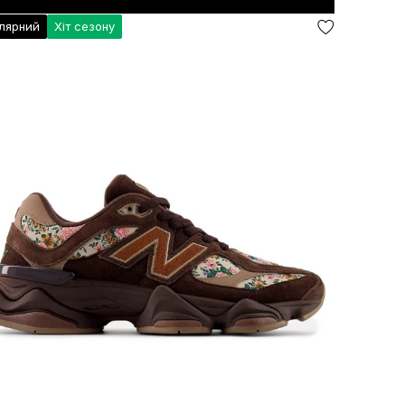
лярний
Хіт сезону