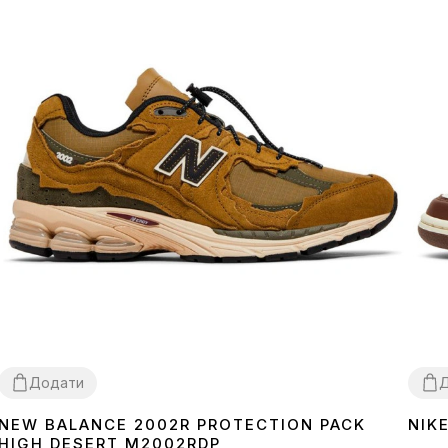
Додати
NEW BALANCE 2002R PROTECTION PACK
NIK
41
42
43
44
45
46
36
3
HIGH DESERT M2002RDP