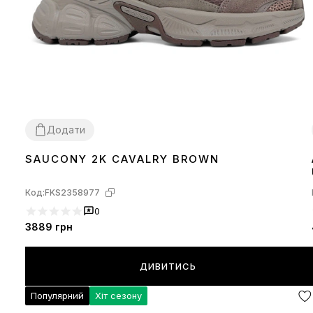
Додати
SAUCONY 2K CAVALRY BROWN
36
37
38
39
40
41
42
43
44
Код:
FKS2358977
0
3889
грн
ДИВИТИСЬ
Популярний
Хіт сезону