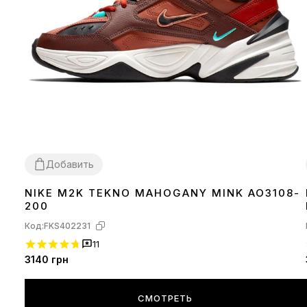
Добавить
NIKE M2K TEKNO MAHOGANY MINK AO3108-
37
200
Код:
FKS402231
11
3140
грн
СМОТРЕТЬ