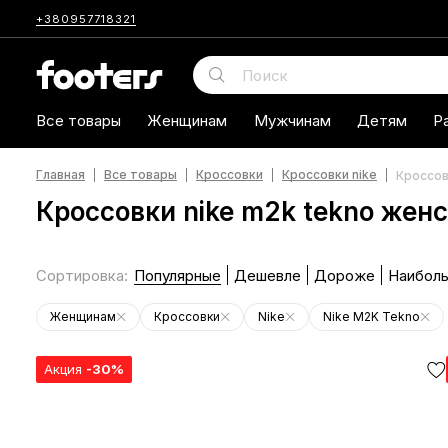
+380957718321
Все товары
Женщинам
Мужчинам
Детям
Р
Главная
Все товары
Кроссовки
Кроссовки nike
Кроссов
Кроссовки nike m2k tekno жен
Сортировка
:
Популярные
Дешевле
Дороже
Наиболь
Женщинам
Кроссовки
Nike
Nike M2K Tekno
Акция
-30%