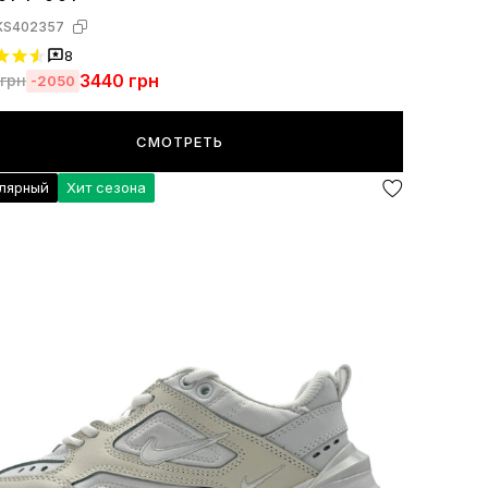
KS402357
8
3440
грн
грн
-2050
СМОТРЕТЬ
лярный
Хит сезона