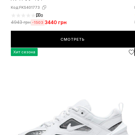
Код:
FKS401773
0
3440
грн
4943
грн
-1503
СМОТРЕТЬ
Хит сезона