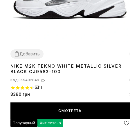
Добавить
NIKE M2K TEKNO WHITE METALLIC SILVER
36
39
40
41
42
43
44
45
BLACK CJ9583-100
Код:
FKS402849
11
3390
грн
СМОТРЕТЬ
Популярный
Хит сезона