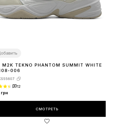
обавить
E M2K TEKNO PHANTOM SUMMIT WHITE
7
38
40
44
45
108-006
KS55607
12
грн
СМОТРЕТЬ