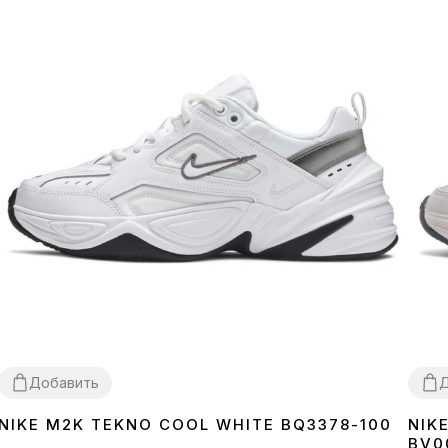
Добавить
Д
NIKE M2K TEKNO COOL WHITE BQ3378-100
NIK
36
37
38
39
40
41
42
43
44
45
36
3
BV0