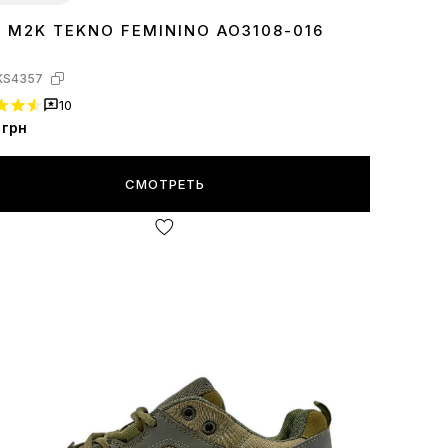
E M2K TEKNO FEMININO AO3108-016
7
KS4357
10
грн
СМОТРЕТЬ