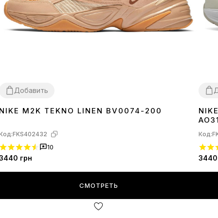
Добавить
Д
NIKE M2K TEKNO LINEN BV0074-200
NIK
36
37
38
39
40
41
42
43
36
3
AO3
Код:
FKS402432
Код:
F
10
3440
грн
3440
СМОТРЕТЬ