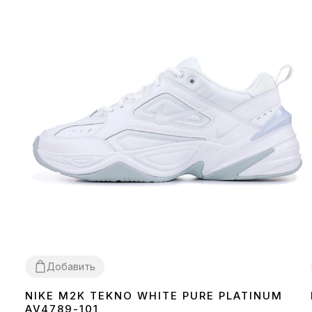
Добавить
NIKE M2K TEKNO WHITE PURE PLATINUM
36
37
38
39
40
41
43
44
45
AV4789-101