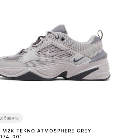
обавить
E M2K TEKNO ATMOSPHERE GREY
7
38
39
40
41
42
43
44
074-001