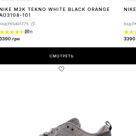
NIKE M2K TEKNO WHITE BLACK ORANGE
NIK
36
37
38
40
36
3
AO3108-101
Код:
FKS401775
Код:
F
11
3390
грн
3390
СМОТРЕТЬ