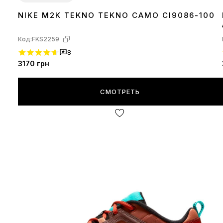
NIKE M2K TEKNO TEKNO CAMO CI9086-100
38
Код:
FKS2259
8
3170
грн
СМОТРЕТЬ