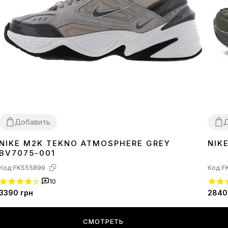
Добавить
Д
NIKE M2K TEKNO ATMOSPHERE GREY
NIK
36
36
BV7075-001
Код:
FKS55899
Код:
F
10
3390
грн
2840
СМОТРЕТЬ