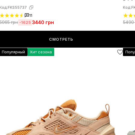
Код:
FKS55737
Код:
F
11
3440
грн
5065
грн
5490
-1625
СМОТРЕТЬ
Популярный
Хит сезона
Попу