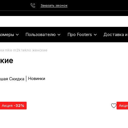
Заказать звонок
азмеры
Пользователю
Про Footers
Доставка и
ки nike m2k tekno женские
ские
Новинки
шая Скидка
Акция
-32%
Акц