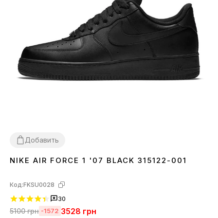
Добавить
NIKE AIR FORCE 1 '07 BLACK 315122-001
36
37
38
39
40
41
42
43
44
45
46
Код:
FKSU0028
30
3528
грн
5100
грн
-1572