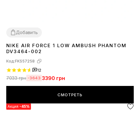
Добавить
NIKE AIR FORCE 1 LOW AMBUSH PHANTOM
36
39
40
41
42
43
44
45
DV3464-002
Код:
FKS57258
12
3390
грн
7033
грн
-3643
СМОТРЕТЬ
Акция
-45%