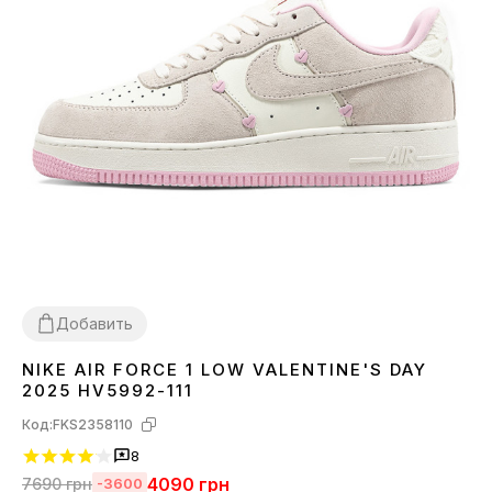
Добавить
NIKE AIR FORCE 1 LOW VALENTINE'S DAY
36
37
38
39
40
41
2025 HV5992-111
Код:
FKS2358110
8
4090
грн
7690
грн
-3600