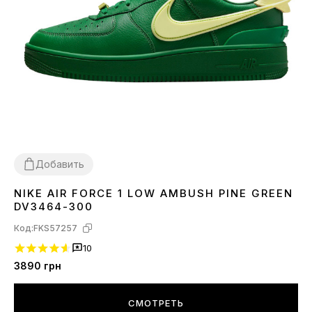
Добавить
NIKE AIR FORCE 1 LOW AMBUSH PINE GREEN
37
39
40
41
42
43
44
45
DV3464-300
Код:
FKS57257
10
3890
грн
СМОТРЕТЬ