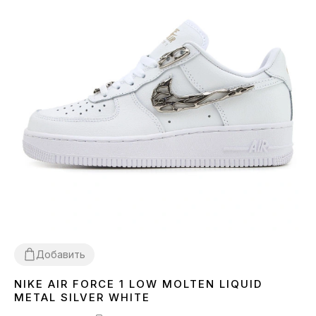
Добавить
NIKE AIR FORCE 1 LOW MOLTEN LIQUID
36
37
38
39
40
41
42
43
44
45
METAL SILVER WHITE