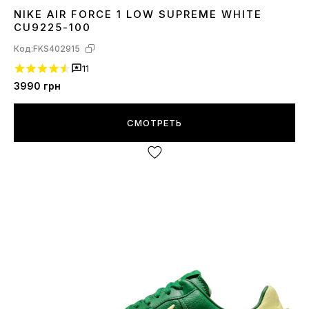
NIKE AIR FORCE 1 LOW SUPREME WHITE
36
37
38
39
40
41
43
44
CU9225-100
Код:
FKS402915
11
3990
грн
СМОТРЕТЬ