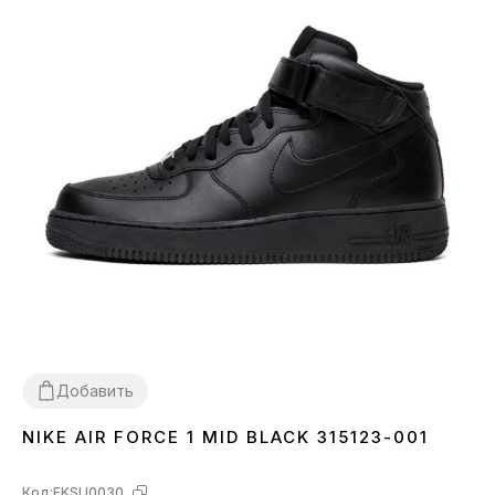
Добавить
NIKE AIR FORCE 1 MID BLACK 315123-001
41
42
43
45
Код:
FKSU0030