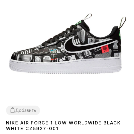
Добавить
NIKE AIR FORCE 1 LOW WORLDWIDE BLACK
38
40
41
42
43
44
45
WHITE CZ5927-001