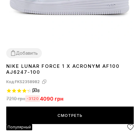
Добавить
NIKE LUNAR FORCE 1 X ACRONYM AF100
36
37
38
39
40
41
42
43
44
45
AJ6247-100
Код:
FKS2358982
8
4090
грн
7210
грн
-3120
СМОТРЕТЬ
Популярный