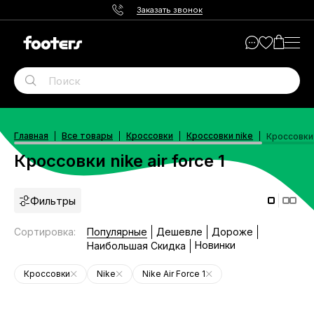
Заказать звонок
Главная
Все товары
Кроссовки
Кроссовки nike
Кроссовки n
Кроссовки nike air force 1
Фильтры
Сортировка
:
Популярные
Дешевле
Дороже
Новинки
Наибольшая Скидка
Кроссовки
Nike
Nike Air Force 1