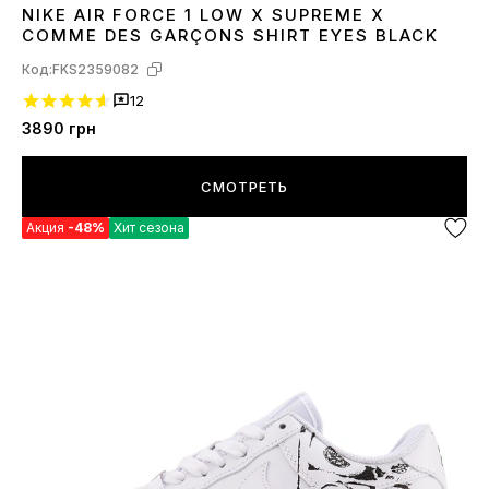
NIKE AIR FORCE 1 LOW X SUPREME X
36
37
38
39
41
42
43
44
45
COMME DES GARÇONS SHIRT EYES BLACK
Код:
FKS2359082
12
3890
грн
СМОТРЕТЬ
Акция
-48%
Хит сезона