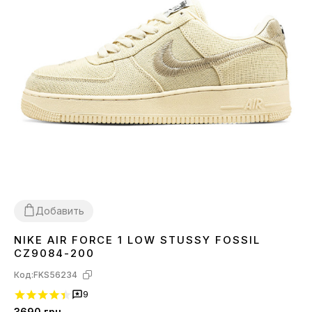
Добавить
NIKE AIR FORCE 1 LOW STUSSY FOSSIL
36
37
40
44
CZ9084-200
Код:
FKS56234
9
3690
грн