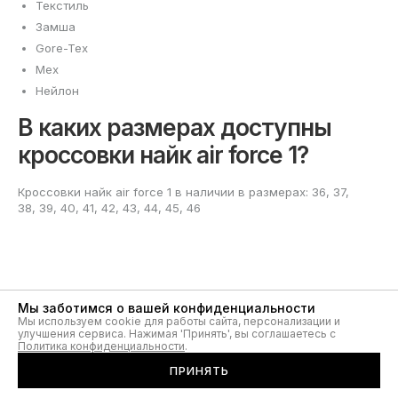
Текстиль
Замша
Gore-Tex
Мех
Нейлон
В каких размерах доступны
кроссовки найк air force 1?
Кроссовки найк air force 1 в наличии в размерах: 36, 37,
38, 39, 40, 41, 42, 43, 44, 45, 46
Мы заботимся о вашей конфиденциальности
Легендарные кроссовки Air
Мы используем cookie для работы сайта, персонализации и
улучшения сервиса. Нажимая 'Принять', вы соглашаетесь с
Force 1 от Nike
Политика конфиденциальности
.
ПРИНЯТЬ
Air Force 1 — культовая серия спортивной обуви, впервые