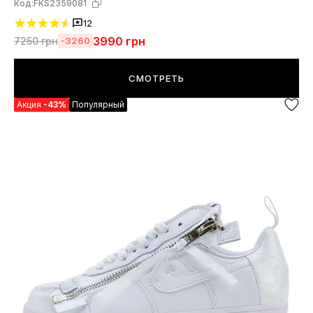
Код:
FKS2359081
12
3990
грн
7250
грн
-3260
СМОТРЕТЬ
Акция
-43%
Популярный