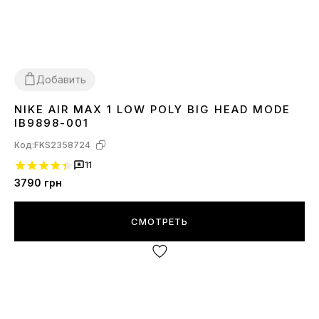
Добавить
NIKE AIR MAX 1 LOW POLY BIG HEAD MODE
40
41
42
44
IB9898-001
Код:
FKS2358724
11
3790
грн
СМОТРЕТЬ