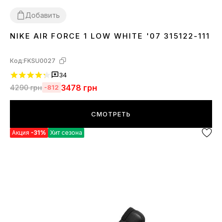
Добавить
NIKE AIR FORCE 1 LOW WHITE '07 315122-111
36
37
38
39
40
41
42
43
44
45
46
Код:
FKSU0027
34
3478
грн
4290
грн
-812
СМОТРЕТЬ
Акция
-31%
Хит сезона