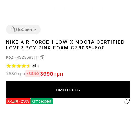
Добавить
NIKE AIR FORCE 1 LOW X NOCTA CERTIFIED
36
37
38
39
40
LOVER BOY PINK FOAM CZ8065-600
Код:
FKS2358814
11
3990
грн
7530
грн
-3540
СМОТРЕТЬ
Акция
-29%
Хит сезона