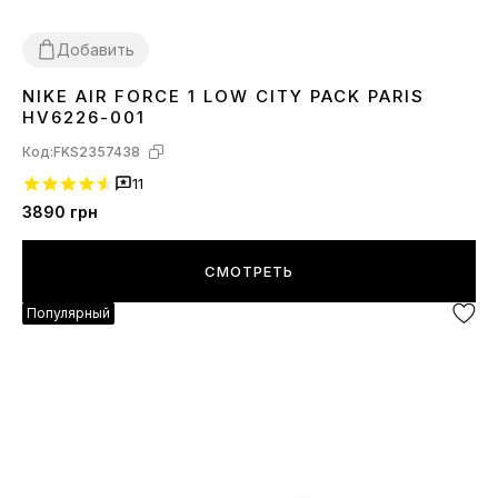
Добавить
NIKE AIR FORCE 1 LOW CITY PACK PARIS
40
41
42
43
44
45
HV6226-001
Код:
FKS2357438
11
3890
грн
СМОТРЕТЬ
Популярный