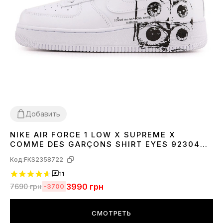
Добавить
NIKE AIR FORCE 1 LOW X SUPREME X
36
37
38
39
40
41
42
43
44
45
COMME DES GARÇONS SHIRT EYES 923044-
100
Код:
FKS2358722
11
3990
грн
7690
грн
-3700
СМОТРЕТЬ