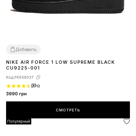
Добавить
NIKE AIR FORCE 1 LOW SUPREME BLACK
36
37
38
39
40
41
42
43
44
45
CU9225-001
Код:
FKS56037
10
3990
грн
СМОТРЕТЬ
Популярный