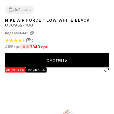
Добавить
NIKE AIR FORCE 1 LOW WHITE BLACK
39
40
41
42
43
44
CJ0952-100
Код:
FKS56443
10
3340
грн
4155
грн
-815
СМОТРЕТЬ
Акция
-47%
Популярный