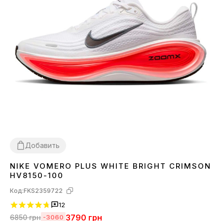
Добавить
NIKE VOMERO PLUS WHITE BRIGHT CRIMSON
38
42
43
44
45
HV8150-100
Код:
FKS2359722
12
3790
грн
6850
грн
-3060