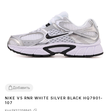
Добавить
NIKE V5 RNR WHITE SILVER BLACK HQ7901-
36
37
38
39
40
41
42
43
44
45
107
Код:
FKS2358845