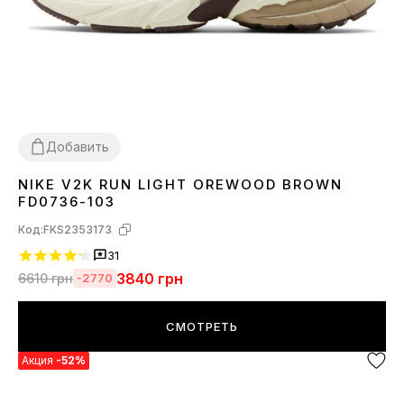
Добавить
NIKE V2K RUN LIGHT OREWOOD BROWN
36
37
38
39
40
41
42
43
44
45
FD0736-103
Код:
FKS2353173
31
3840
грн
6610
грн
-2770
СМОТРЕТЬ
Акция
-52%