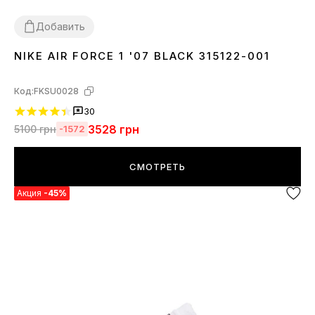
Добавить
NIKE AIR FORCE 1 '07 BLACK 315122-001
36
37
38
39
40
41
42
43
44
45
46
Код:
FKSU0028
30
3528
грн
5100
грн
-1572
СМОТРЕТЬ
Акция
-45%