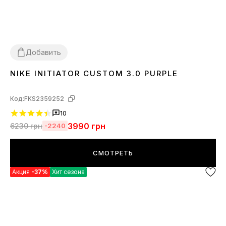
Добавить
NIKE INITIATOR CUSTOM 3.0 PURPLE
36
37
38
39
40
41
42
43
44
45
Код:
FKS2359252
10
3990
грн
6230
грн
-2240
СМОТРЕТЬ
Акция
-37%
Хит сезона