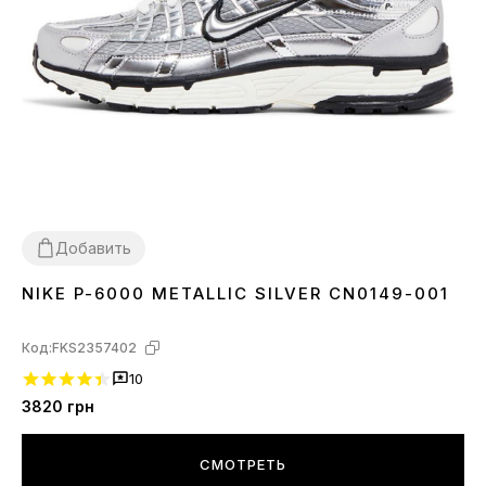
Добавить
NIKE P-6000 METALLIC SILVER CN0149-001
36
37
38
39
40
41
42
43
44
Код:
FKS2357402
10
3820
грн
СМОТРЕТЬ