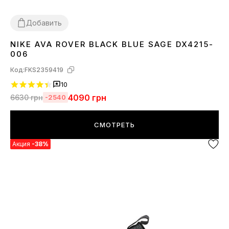
Добавить
NIKE AVA ROVER BLACK BLUE SAGE DX4215-
41
42
43
44
45
006
Код:
FKS2359419
10
4090
грн
6630
грн
-2540
СМОТРЕТЬ
Акция
-38%