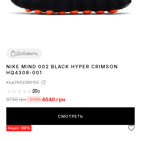
Добавить
NIKE MIND 002 BLACK HYPER CRIMSON
36
37
38
39
40
41
42
43
44
45
HQ4308-001
Код:
FKS2360152
0
4640
грн
9730
грн
-5090
СМОТРЕТЬ
Акция
-30%