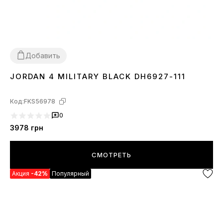
Добавить
JORDAN 4 MILITARY BLACK DH6927-111
36
37
38
39
40
41
42
43
44
Код:
FKS56978
0
3978
грн
СМОТРЕТЬ
Акция
-42%
Популярный