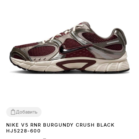
Добавить
NIKE V5 RNR BURGUNDY CRUSH BLACK
36
37
38
39
40
41
42
43
44
45
HJ5228-600