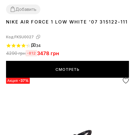
Добавить
NIKE AIR FORCE 1 LOW WHITE '07 315122-111
36
37
38
39
40
41
42
43
44
45
46
Код:
FKSU0027
34
3478
грн
4290
грн
-812
СМОТРЕТЬ
Акция
-37%