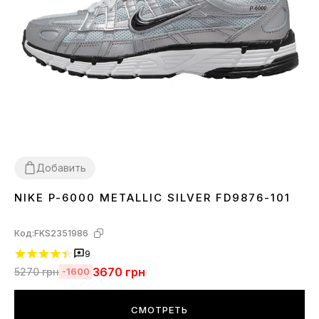
Добавить
NIKE P-6000 METALLIC SILVER FD9876-101
36
37
38
39
40
41
42
Код:
FKS2351986
9
3670
грн
5270
грн
-1600
СМОТРЕТЬ