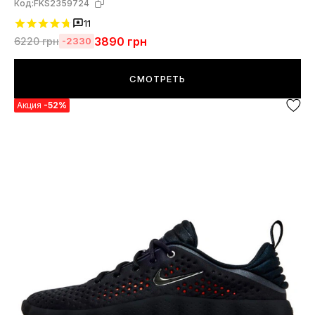
Код:
FKS2359724
11
3890
грн
6220
грн
-2330
СМОТРЕТЬ
Акция
-52%