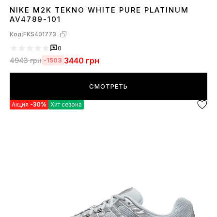
NIKE M2K TEKNO WHITE PURE PLATINUM
36
37
38
39
40
41
43
44
45
AV4789-101
Код:
FKS401773
0
3440
грн
4943
грн
-1503
СМОТРЕТЬ
Акция
-30%
Хит сезона