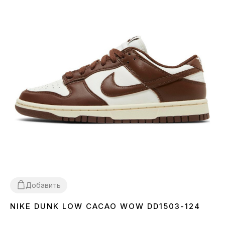
Добавить
NIKE DUNK LOW CACAO WOW DD1503-124
36
37
38
39
40
41
42
43
44
45