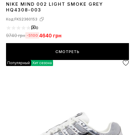
NIKE MIND 002 LIGHT SMOKE GREY
36
37
38
39
40
41
42
43
44
45
HQ4308-003
Код:
FKS2360153
0
4640
грн
9740
грн
-5100
СМОТРЕТЬ
Популярный
Хит сезона