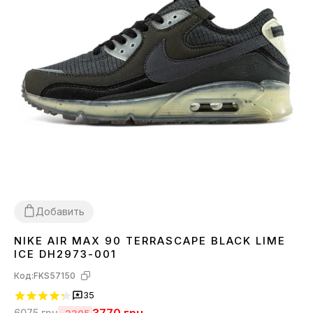
Добавить
NIKE AIR MAX 90 TERRASCAPE BLACK LIME
36
40
41
42
43
44
45
ICE DH2973-001
Код:
FKS57150
35
6075
грн
-2305