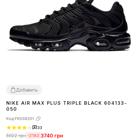
Добавить
NIKE AIR MAX PLUS TRIPLE BLACK 604133-
36
37
38
39
40
41
42
43
44
45
050
Код:
FKS56201
33
3740
грн
5922
грн
-2182