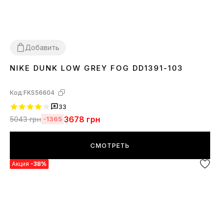
Добавить
NIKE DUNK LOW GREY FOG DD1391-103
36
37
38
39
40
41
42
43
44
45
Код:
FKS56604
33
3678
грн
5043
грн
-1365
СМОТРЕТЬ
Акция
-38%