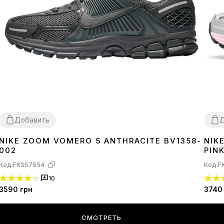
Добавить
Д
NIKE ZOOM VOMERO 5 ANTHRACITE BV1358-
NIK
36
37
38
39
40
41
42
43
44
45
36
3
002
PIN
Код:
FKS57554
Код:
F
10
3590
грн
3740
СМОТРЕТЬ