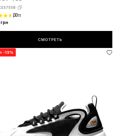
KS57558
11
грн
СМОТРЕТЬ
ия
-13%