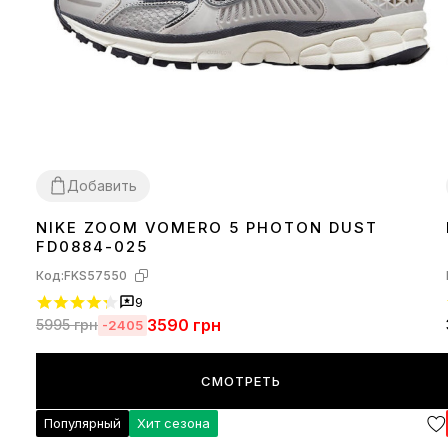
Добавить
NIKE ZOOM VOMERO 5 PHOTON DUST
36
37
38
39
40
41
FD0884-025
Код:
FKS57550
9
3590
грн
5995
грн
-2405
СМОТРЕТЬ
Популярный
Хит сезона