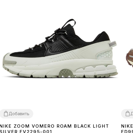
Добавить
Д
NIKE ZOOM VOMERO ROAM BLACK LIGHT
NIK
36
37
38
39
40
41
42
43
44
45
36
3
SILVER FV2295-001
FD9