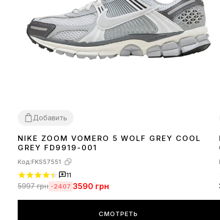
Добавить
NIKE ZOOM VOMERO 5 WOLF GREY COOL
36
37
38
39
41
42
44
45
GREY FD9919-001
Код:
FKS57551
11
3590
грн
5997
грн
-2407
СМОТРЕТЬ