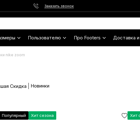
Заказать звонок
азмеры
Пользователю
Про Footers
Доставка и
ки nike zoom
Новинки
шая Скидка
Популярный
Хит сезона
Хит 