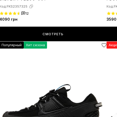
Код:
FKS2357325
Код:
F
12
4090
грн
3590
СМОТРЕТЬ
Популярный
Хит сезона
Акц