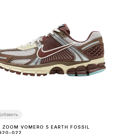
обавить
E ZOOM VOMERO 5 EARTH FOSSIL
7
38
39
40
41
42
43
44
45
920-022