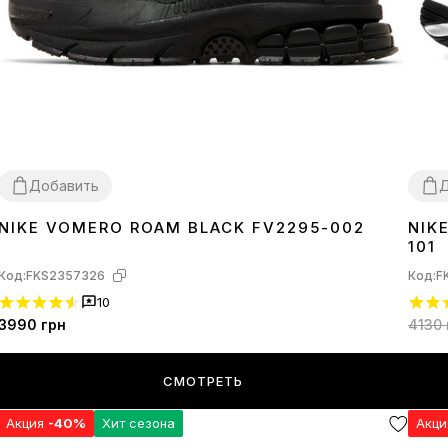
Добавить
Д
NIKE VOMERO ROAM BLACK FV2295-002
NIK
36
37
38
39
40
41
42
43
44
45
37
3
101
Код:
FKS2357326
Код:
F
10
3990
грн
4130
СМОТРЕТЬ
Акция
-40%
Хит сезона
Акц