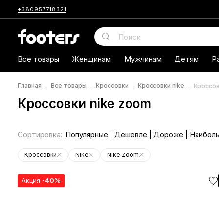
+380957718321
Все товары
Женщинам
Мужчинам
Детям
Р
Главная
Все товары
Кроссовки
Кроссовки nike
Кроссов
Кроссовки nike zoom
Сортировка
:
Популярные
Дешевле
Дороже
Наиболь
Кроссовки
Nike
Nike Zoom
Акция
-40%