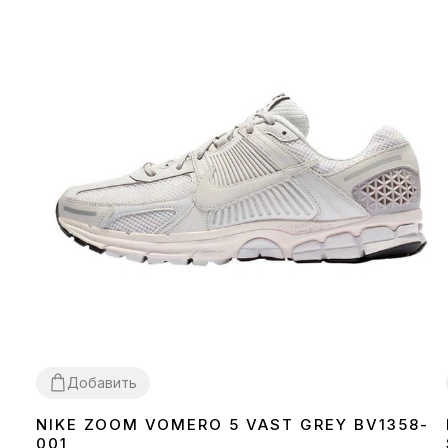
Добавить
NIKE ZOOM VOMERO 5 VAST GREY BV1358-
36
37
38
39
40
41
42
43
44
001