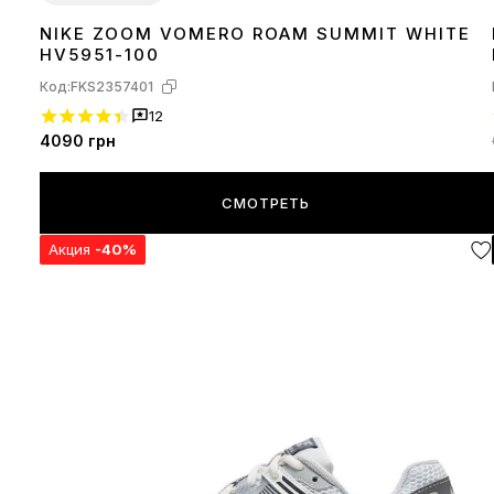
NIKE ZOOM VOMERO ROAM SUMMIT WHITE
36
37
38
39
40
42
43
44
HV5951-100
Код:
FKS2357401
12
4090
грн
СМОТРЕТЬ
Акция
-40%