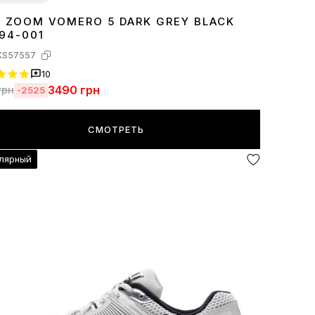
E ZOOM VOMERO 5 DARK GREY BLACK
7
38
39
40
41
44
694-001
KS57557
10
3490
грн
грн
-2525
СМОТРЕТЬ
лярный