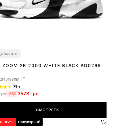
обавить
E ZOOM 2K 2000 WHITE BLACK AO0269-
8
39
40
41
42
43
44
45
KS401980M
11
3578
грн
грн
-552
СМОТРЕТЬ
ия
-42%
Популярный