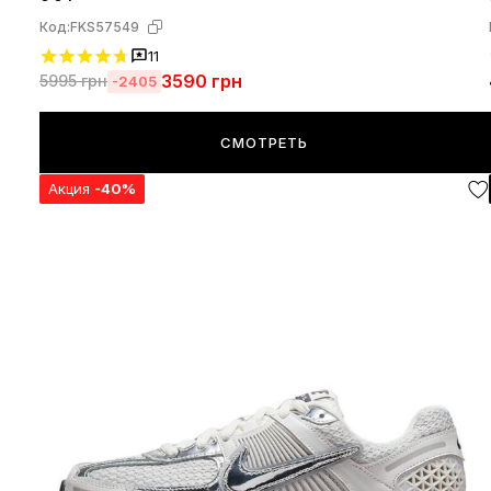
Код:
FKS57549
11
3590
грн
5995
грн
-2405
СМОТРЕТЬ
Акция
-40%