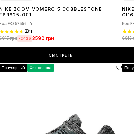
NIKE ZOOM VOMERO 5 COBBLESTONE
NIK
36
37
38
39
40
41
42
43
44
36
3
FB8825-001
CI1
Код:
FKS57556
Код:
F
11
3590
грн
6015
грн
6015
-2425
СМОТРЕТЬ
Популярный
Хит сезона
Попу