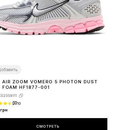
обавить
E AIR ZOOM VOMERO 5 PHOTON DUST
7
38
39
40
K FOAM HF1877-001
KS2358111
10
грн
СМОТРЕТЬ