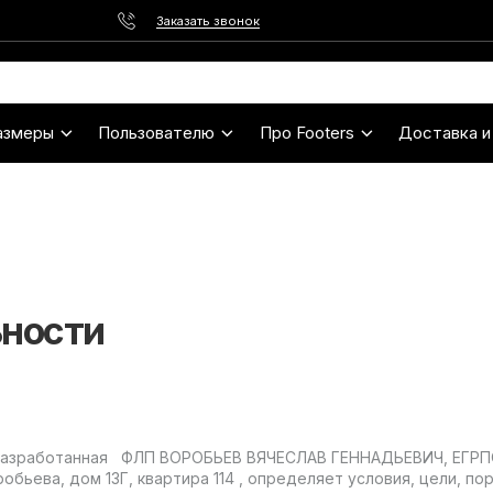
Заказать звонок
азмеры
Пользователю
Про Footers
Доставка и
ьности
), разработанная ФЛП ВОРОБЬЕВ ВЯЧЕСЛАВ ГЕННАДЬЕВИЧ, ЕГРП
робьева, дом 13Г, квартира 114 , определяет условия, цели, 