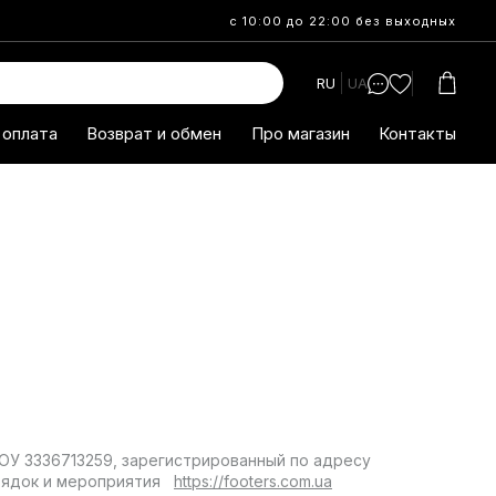
с 10:00 до 22:00 без выходных
RU
UA
 оплата
Возврат и обмен
Про магазин
Контакты
ОУ 3336713259, зарегистрированный по адресу
порядок и мероприятия
https://footers.com.ua