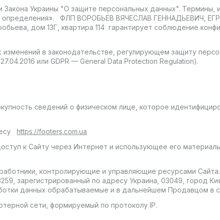
ми Закона Украины "О защите персональных данных". Термины,
и и определения». ФЛП ВОРОБЬЕВ ВЯЧЕСЛАВ ГЕННАДЬЕВИЧ, ЕГР
оробьева, дом 13Г, квартира 114 гарантирует соблюдение ко
их изменений в законодательстве, регулирующем защиту персо
04.2016 или GDPR — General Data Protection Regulation).
упность сведений о физическом лице, которое идентифицир
дресу
https://footers.com.ua
ступ к Сайту через Интернет и использующее его материалы
работники, контролирующие и управляющие ресурсами Сайта
, зарегистрированный по адресу Украина, 03049, город Киев
аботки данных обрабатываемые и в дальнейшем Продавцом в 
ютерной сети, формируемый по протоколу IP.