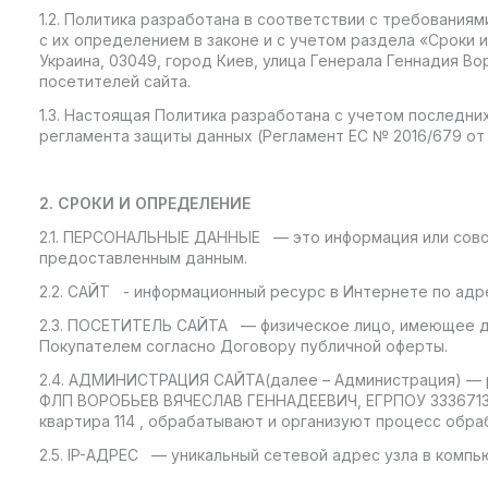
1.2. Политика разработана в соответствии с требования
с их определением в законе и с учетом раздела «Срок
Украина, 03049, город Киев, улица Генерала Геннадия В
посетителей сайта.
1.3. Настоящая Политика разработана с учетом последн
регламента защиты данных (Регламент ЕС № 2016/679 от 27.
2. СРОКИ И ОПРЕДЕЛЕНИЕ
2.1. ПЕРСОНАЛЬНЫЕ ДАННЫЕ — это информация или совок
предоставленным данным.
2.2. САЙТ - информационный ресурс в Интернете по а
2.3. ПОСЕТИТЕЛЬ САЙТА — физическое лицо, имеющее до
Покупателем согласно Договору публичной оферты.
2.4. АДМИНИСТРАЦИЯ САЙТА(далее – Администрация) — 
ФЛП ВОРОБЬЕВ ВЯЧЕСЛАВ ГЕННАДЕЕВИЧ, ЕГРПОУ 3336713259
квартира 114 , обрабатывают и организуют процесс обр
2.5. IP-АДРЕС — уникальный сетевой адрес узла в компь