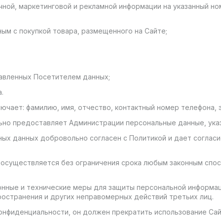
авочной, маркетинговой и рекламной информации на указанный 
ным с покупкой товара, размещенного на Сайте;
тавленных Посетителем данных;
.
чает: фамилию, имя, отчество, контактный номер телефона, э
льно предоставляет Администрации персональные данные, указа
ных данных добровольно согласен с Политикой и дает согласие
а осуществляется без ограничения срока любым законным спо
онные и технические меры для защиты персональной информац
ространения и других неправомерных действий третьих лиц.
 конфиденциальности, он должен прекратить использование Сай