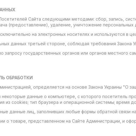
ДАННЫХ
Посетителей Сайта следующими методами: сбор, запись, систе
дача (предоставление), удаление, уничтожение персональных 
сключительно на электронных носителях и используются в цел
ьных данных третьей стороне, соблюдая требования Закона У
по запросу государственных органов или органов местного с
ЛЬ ОБРАБОТКИ
дминистрацией, определяется на основе Закона Украины "О за
я некоторые данные о компьютере, с которого посетитель пр
я из cookies; тип браузера и операционной системы; время до
ные данные лиц, заполнивших любые формы обратной связи н
ии о товаре, представленном на Сайте Администрации, и офор