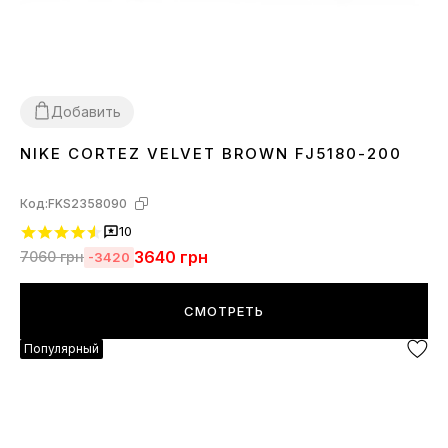
Добавить
NIKE CORTEZ VELVET BROWN FJ5180-200
36
37
38
39
40
41
Код:
FKS2358090
10
3640
грн
7060
грн
-3420
СМОТРЕТЬ
Популярный