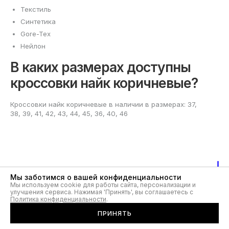
Текстиль
Синтетика
Gore-Tex
Нейлон
В каких размерах доступны
кроссовки найк коричневые?
Кроссовки найк коричневые в наличии в размерах: 37,
38, 39, 41, 42, 43, 44, 45, 36, 40, 46
Коричневые кроссовки Nike
Мы заботимся о вашей конфиденциальности
Мы используем cookie для работы сайта, персонализации и
для мужчин и женщин
улучшения сервиса. Нажимая 'Принять', вы соглашаетесь с
Политика конфиденциальности
.
ПРИНЯТЬ
Коричневые кроссовки Nike — выбор для тех, кто ценит
сдержанный стиль и универсальность в одежде.