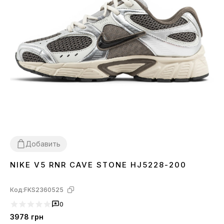
Добавить
NIKE V5 RNR CAVE STONE HJ5228-200
36
37
38
39
40
41
Код:
FKS2360525
0
3978
грн