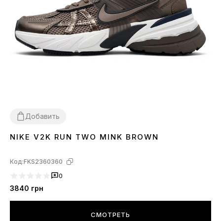
Добавить
NIKE V2K RUN TWO MINK BROWN
36
37
38
39
40
41
Код:
FKS2360360
0
3840
грн
СМОТРЕТЬ