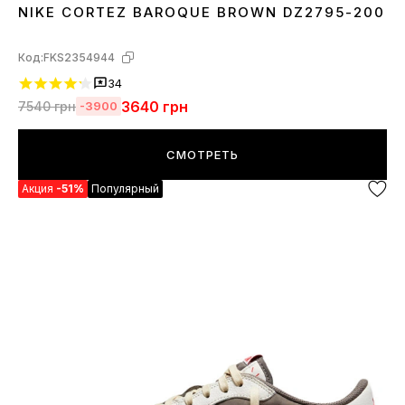
NIKE CORTEZ BAROQUE BROWN DZ2795-200
36
37
38
39
40
41
42
45
Код:
FKS2354944
34
3640
грн
7540
грн
-3900
СМОТРЕТЬ
Акция
-51%
Популярный