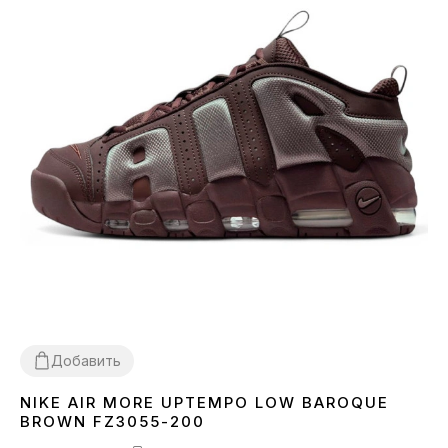
Добавить
NIKE AIR MORE UPTEMPO LOW BAROQUE
36
37
40
41
42
43
44
45
BROWN FZ3055-200