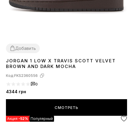
Добавить
JORGAN 1 LOW X TRAVIS SCOTT VELVET
36
37
38
39
40
41
42
43
44
45
BROWN AND DARK MOCHA
Код:
FKS2360556
0
4344
грн
СМОТРЕТЬ
Акция
-52%
Популярный