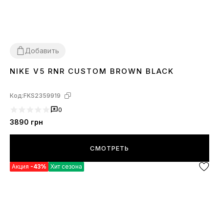
Добавить
NIKE V5 RNR CUSTOM BROWN BLACK
40
41
42
43
44
45
Код:
FKS2359919
0
3890
грн
СМОТРЕТЬ
Акция
-43%
Хит сезона