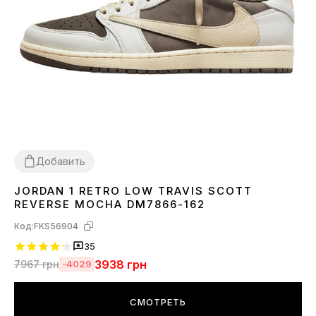
Добавить
JORDAN 1 RETRO LOW TRAVIS SCOTT
36
37
38
39
40
41
42
43
44
45
REVERSE MOCHA DM7866-162
Код:
FKS56904
35
3938
грн
7967
грн
-4029
СМОТРЕТЬ