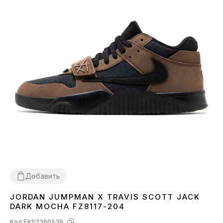
Добавить
JORDAN JUMPMAN X TRAVIS SCOTT JACK
41
42
43
44
45
DARK MOCHA FZ8117-204
Код:
FKS2360539