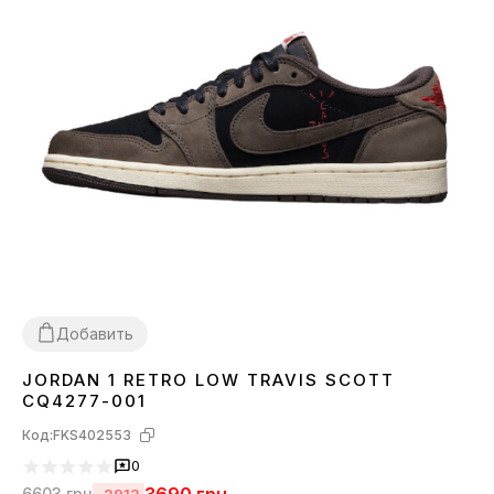
Добавить
JORDAN 1 RETRO LOW TRAVIS SCOTT
36
37
38
41
42
43
44
CQ4277-001
Код:
FKS402553
0
6603
грн
-2913