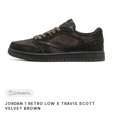
Добавить
JORDAN 1 RETRO LOW X TRAVIS SCOTT
36
37
38
39
40
41
42
43
VELVET BROWN