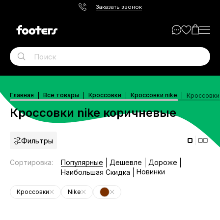
Заказать звонок
Главная
Все товары
Кроссовки
Кроссовки nike
Кроссовки
Кроссовки nike коричневые
Фильтры
Сортировка
:
Популярные
Дешевле
Дороже
Новинки
Наибольшая Скидка
Кроссовки
Nike