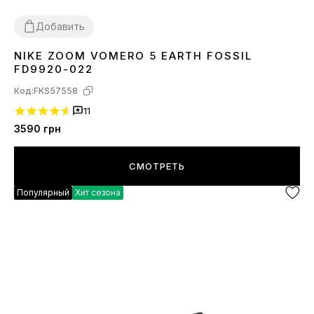
Добавить
NIKE ZOOM VOMERO 5 EARTH FOSSIL
36
37
38
39
40
41
42
43
44
45
FD9920-022
Код:
FKS57558
11
3590
грн
СМОТРЕТЬ
Популярный
Хит сезона