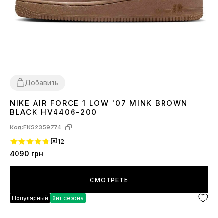
Добавить
NIKE AIR FORCE 1 LOW '07 MINK BROWN
36
37
38
39
40
41
42
43
44
45
BLACK HV4406-200
Код:
FKS2359774
12
4090
грн
СМОТРЕТЬ
Популярный
Хит сезона