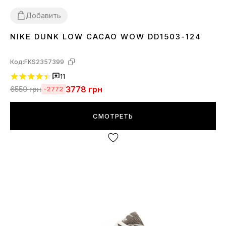
Добавить
NIKE DUNK LOW CACAO WOW DD1503-124
36
37
38
39
40
41
42
43
44
45
Код:
FKS2357399
11
3778
грн
6550
грн
-2772
СМОТРЕТЬ