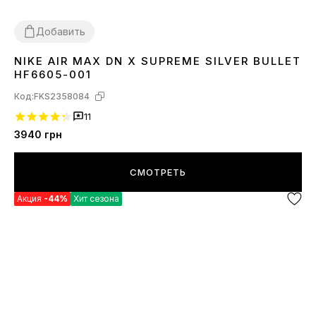
Добавить
NIKE AIR MAX DN X SUPREME SILVER BULLET
36
39
40
41
42
43
44
45
HF6605-001
Код:
FKS2358084
11
3940
грн
СМОТРЕТЬ
Акция
-44%
Хит сезона