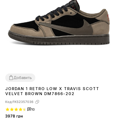
Добавить
JORDAN 1 RETRO LOW X TRAVIS SCOTT
40
41
42
45
VELVET BROWN DM7866-202
Код:
FKS2357036
10
3978
грн