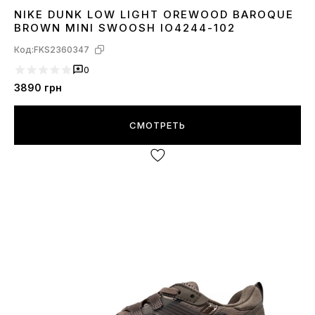
NIKE DUNK LOW LIGHT OREWOOD BAROQUE
36
37
38
39
40
41
42
43
44
45
BROWN MINI SWOOSH IO4244-102
Код:
FKS2360347
0
3890
грн
СМОТРЕТЬ