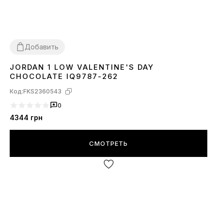
Добавить
JORDAN 1 LOW VALENTINE'S DAY
37
38
39
40
41
CHOCOLATE IQ9787-262
Код:
FKS2360543
0
4344
грн
СМОТРЕТЬ