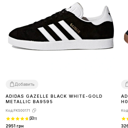
Добавить
ADIDAS GAZELLE BLACK WHITE-GOLD
AD
36
37
38
39
40
41
42
43
44
45
4
METALLIC BA9595
H0
Код:
FKS00171
Код
11
2951
грн
32