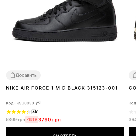
Добавить
NIKE AIR FORCE 1 MID BLACK 315123-001
CO
41
42
43
45
3
Код:
FKSU0030
Код
8
3790
грн
5309
грн
36
-1519
СМОТРЕТЬ