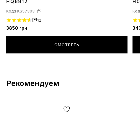
HQ6912
H0
Код:
FKS57303
Код
12
3850
грн
34
СМОТРЕТЬ
Рекомендуем