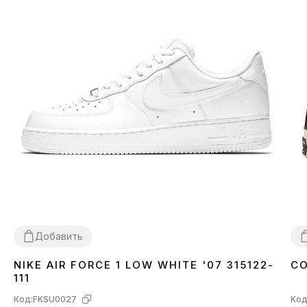
Добавить
NIKE AIR FORCE 1 LOW WHITE '07 315122-
CO
36
37
38
39
40
41
42
43
44
45
46
3
111
Код:
FKSU0027
Код