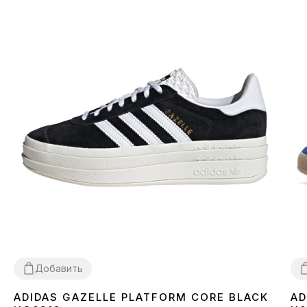
Добавить
ADIDAS GAZELLE PLATFORM CORE BLACK
AD
39
40
41
3