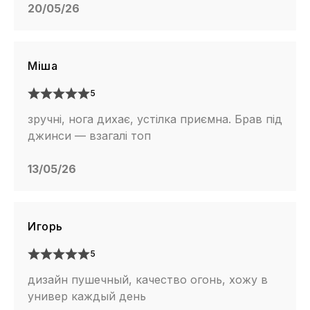
20/05/26
Міша
5
зручні, нога дихає, устілка приємна. Брав під
джинси — взагалі топ
13/05/26
Игорь
5
дизайн пушечный, качество огонь, хожу в
универ каждый день