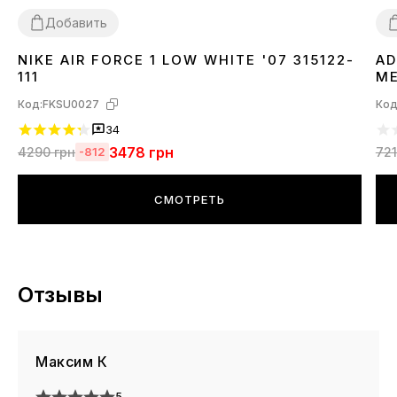
Добавить
NIKE AIR FORCE 1 LOW WHITE '07 315122-
AD
36
37
38
39
40
41
42
43
44
45
46
3
111
ME
Код:
FKSU0027
Код
34
3478
грн
4290
грн
72
-812
СМОТРЕТЬ
Отзывы
Максим К
5