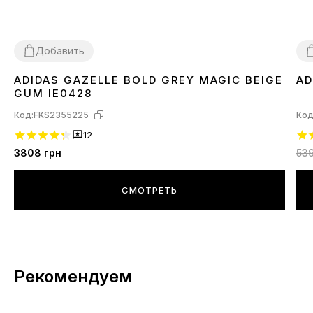
Добавить
ADIDAS GAZELLE BOLD GREY MAGIC BEIGE
AD
41
4
GUM IE0428
Код:
FKS2355225
Код
12
3808
грн
53
СМОТРЕТЬ
Рекомендуем