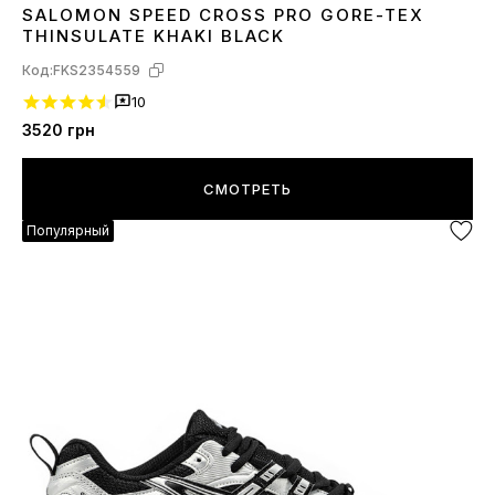
SALOMON SPEED CROSS PRO GORE-TEX
41
42
43
44
45
46
THINSULATE KHAKI BLACK
Код:
FKS2354559
10
3520
грн
СМОТРЕТЬ
Популярный