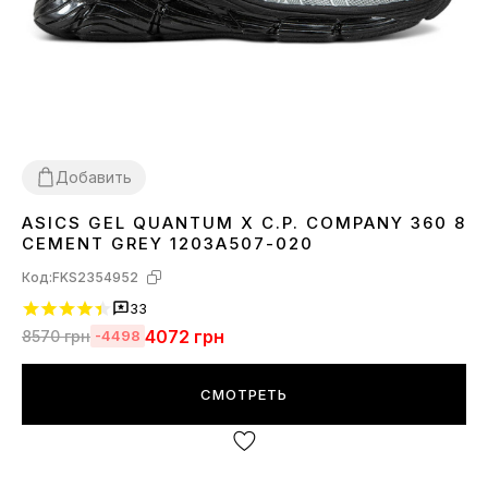
Добавить
ASICS GEL QUANTUM X C.P. COMPANY 360 8
40
41
42
43
44
45
CEMENT GREY 1203A507-020
Код:
FKS2354952
33
4072
грн
8570
грн
-4498
СМОТРЕТЬ