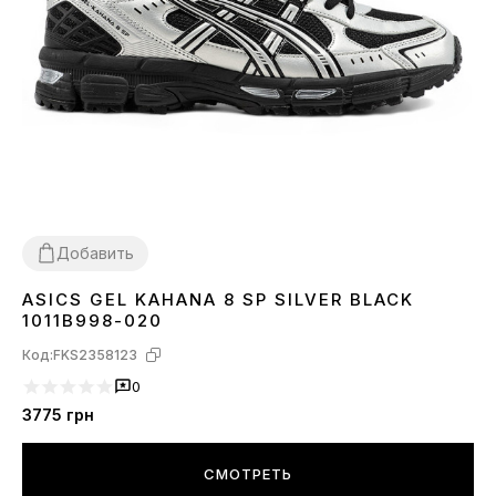
Добавить
ASICS GEL KAHANA 8 SP SILVER BLACK
36
38
39
40
41
42
43
44
45
1011B998-020
Код:
FKS2358123
0
3775
грн
СМОТРЕТЬ