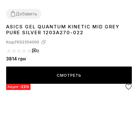
Добавить
ASICS GEL QUANTUM KINETIC MID GREY
36
37
38
39
40
41
42
44
45
PURE SILVER 1203A270-022
Код:
FKS2354000
0
3814
грн
СМОТРЕТЬ
Акция
-23%