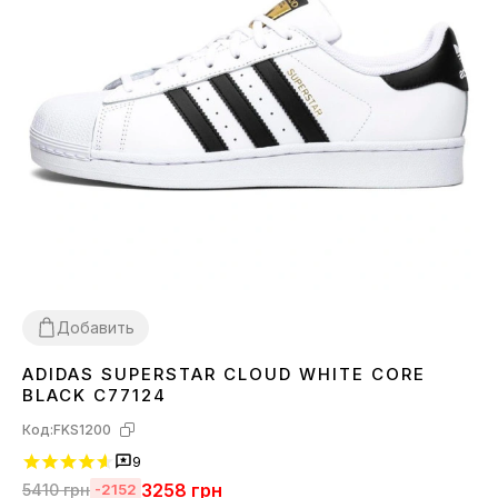
Добавить
ADIDAS SUPERSTAR CLOUD WHITE CORE
36
37
38
40
41
42
43
44
45
BLACK C77124
Код:
FKS1200
9
3258
грн
5410
грн
-2152