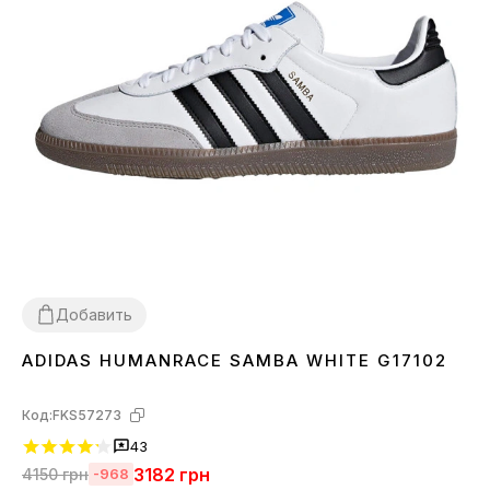
Добавить
ADIDAS HUMANRACE SAMBA WHITE G17102
36
37
38
39
40
41
42
43
44
45
Код:
FKS57273
43
3182
грн
4150
грн
-968