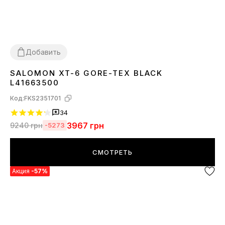
Добавить
SALOMON XT-6 GORE-TEX BLACK
41
42
43
44
45
L41663500
Код:
FKS2351701
34
3967
грн
9240
грн
-5273
СМОТРЕТЬ
Акция
-57%