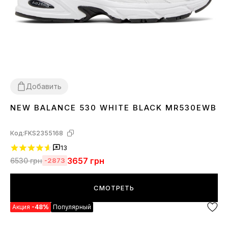
Добавить
NEW BALANCE 530 WHITE BLACK MR530EWB
36
37
38
39
40
41
42
43
44
45
Код:
FKS2355168
13
3657
грн
6530
грн
-2873
СМОТРЕТЬ
Акция
-48%
Популярный