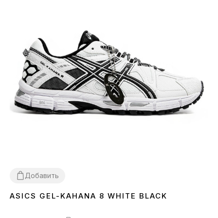
Добавить
ASICS GEL-KAHANA 8 WHITE BLACK
36
37
38
39
40
41
42
43
44
45