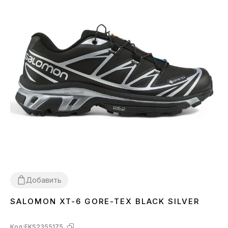
Добавить
SALOMON XT-6 GORE-TEX BLACK SILVER
36
37
38
39
40
41
42
43
44
45
Код:
FKS2355175