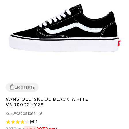
Добавить
VANS OLD SKOOL BLACK WHITE
36
37
38
39
40
41
42
43
44
45
VN000D3HY28
Код:
FKS2351066
11
3970
грн
-898