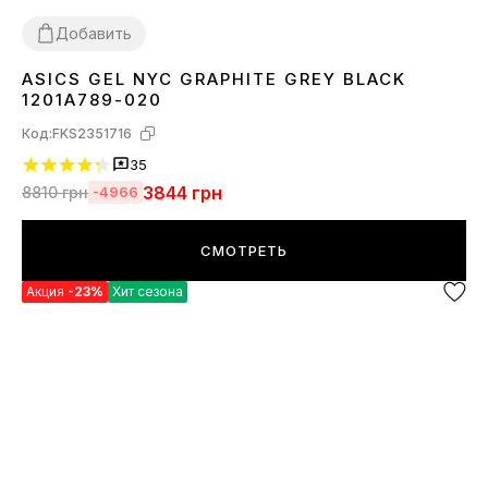
Добавить
ASICS GEL NYC GRAPHITE GREY BLACK
36
37
38
39
40
41
42
43
44
45
1201A789-020
Код:
FKS2351716
35
3844
грн
8810
грн
-4966
СМОТРЕТЬ
Акция
-23%
Хит сезона