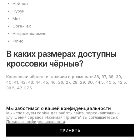
Нейлон
Нубук
Мех
Gore-Tex
Непромокаемые
Флис
В каких размерах доступны
кроссовки чёрные?
Кроссовки чёрные в наличии в размерах: 36, 37, 38, 39,
40, 41, 42, 43, 44, 45, 46, 26, 27, 28, 29, 30, 44.5, 40.5, 42.5,
38.5, 47, 37.5
Мы заботимся о вашей конфиденциальности
Мы используем cookie для работы сайта, персонализации и
улучшения сервиса. Нажимая 'Принять', вы соглашаетесь с
Политика конфиденциальности
.
Чёрные кроссовки:
ПРИНЯТЬ
универсальный выбор для