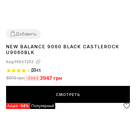
Добавить
NEW BALANCE 9060 BLACK CASTLEROCK
36
37
38
39
40
41
42
43
44
45
U9060BLK
Код:
FKS57252
45
3947
грн
6910
грн
-2963
СМОТРЕТЬ
Акция
-54%
Популярный