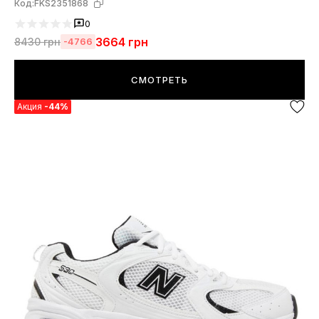
Код:
FKS2351868
0
3664
грн
8430
грн
-4766
СМОТРЕТЬ
Акция
-44%