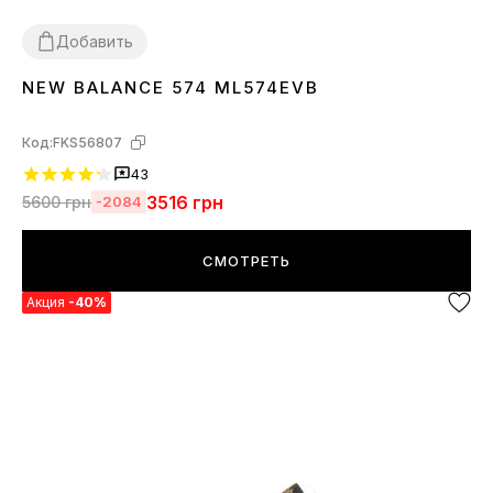
Добавить
NEW BALANCE 574 ML574EVB
36
37
38
39
40
41
42
43
44
45
Код:
FKS56807
43
3516
грн
5600
грн
-2084
СМОТРЕТЬ
Акция
-40%