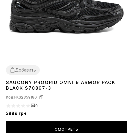
Добавить
SAUCONY PROGRID OMNI 9 ARMOR PACK
40
41
42
44
45
BLACK S70897-3
Код:
FKS2359186
0
3889
грн
СМОТРЕТЬ