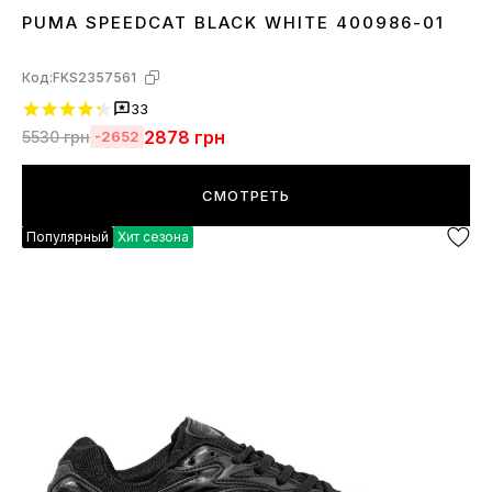
PUMA SPEEDCAT BLACK WHITE 400986-01
36
37
38
39
40
41
42
43
44
45
Код:
FKS2357561
33
2878
грн
5530
грн
-2652
СМОТРЕТЬ
Популярный
Хит сезона