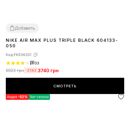
Добавить
NIKE AIR MAX PLUS TRIPLE BLACK 604133-
36
37
38
39
40
41
42
43
44
45
050
Код:
FKS56201
33
3740
грн
5922
грн
-2182
СМОТРЕТЬ
Акция
-52%
Хит сезона