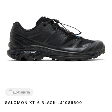
Добавить
SALOMON XT-6 BLACK L41086600
40
41
42
43
44
45