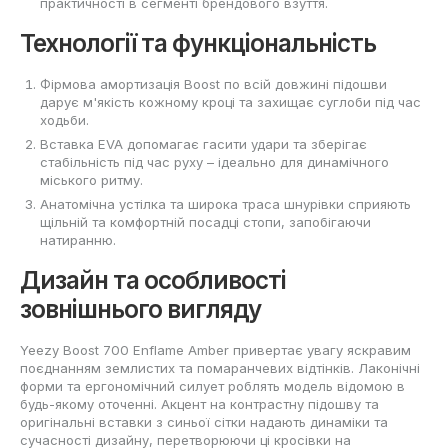
практичності в сегменті брендового взуття.
Технології та функціональність
Фірмова амортизація Boost по всій довжині підошви
дарує м'якість кожному кроці та захищає суглоби під час
ходьби.
Вставка EVA допомагає гасити удари та зберігає
стабільність під час руху – ідеально для динамічного
міського ритму.
Анатомічна устілка та широка траса шнурівки сприяють
щільній та комфортній посадці стопи, запобігаючи
натиранню.
Дизайн та особливості
зовнішнього вигляду
Yeezy Boost 700 Enflame Amber привертає увагу яскравим
поєднанням землистих та помаранчевих відтінків. Лаконічні
форми та ергономічний силует роблять модель відомою в
будь-якому оточенні. Акцент на контрастну підошву та
оригінальні вставки з синьої сітки надають динаміки та
сучасності дизайну, перетворюючи ці кросівки на