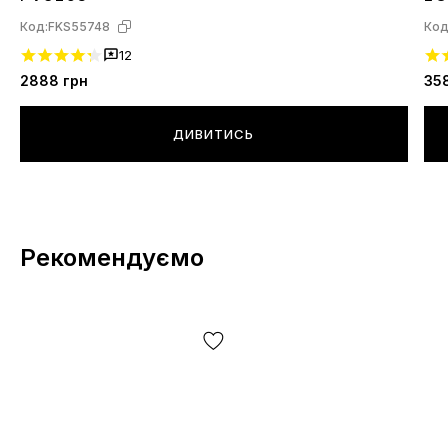
Код:
FKS55748
Код
12
2888
грн
35
ДИВИТИСЬ
Рекомендуємо