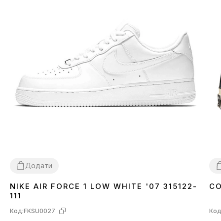
Додати
NIKE AIR FORCE 1 LOW WHITE '07 315122-
CO
36
37
38
39
40
41
42
43
44
45
46
3
111
Код:
FKSU0027
Код