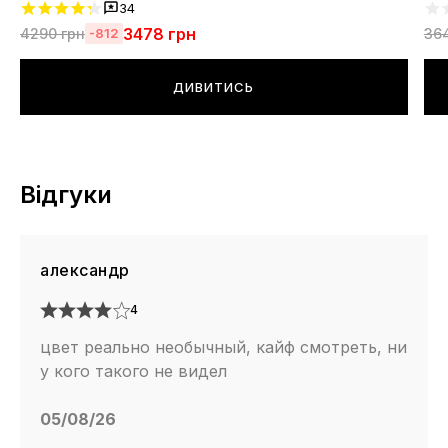
34
3478
грн
4290
грн
36
-812
ДИВИТИСЬ
Відгуки
александр
4
цвет реально необычный, кайф смотреть, ни
у кого такого не видел
05/08/26