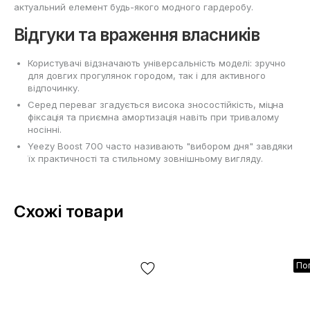
актуальний елемент будь-якого модного гардеробу.
Відгуки та враження власників
Користувачі відзначають універсальність моделі: зручно
для довгих прогулянок городом, так і для активного
відпочинку.
Серед переваг згадується висока зносостійкість, міцна
фіксація та приємна амортизація навіть при тривалому
носінні.
Yeezy Boost 700 часто називають "вибором дня" завдяки
їх практичності та стильному зовнішньому вигляду.
Схожі товари
По