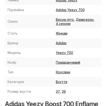
Лінійка
Adidas Yeezy
Підлінійна
Adidas Yeezy 700
Весна-літо
,
Демісезон
,
Сезон
4 сезони
Стать
Жінкам
Бренд
Adidas
Модель
Yeezy 700
Колір
Помаранчевий
Тип
Кросівки
Категорія
Взуття
Розмір взуття
37
,
39
Adidas Yeezy Boost 700 Enflame