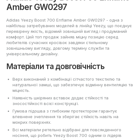
Amber GW0297
Adidas Yeezy Boost 700 Enflame Amber GW0297 - одна з
найбільш затребуваних моделей в лінійці Yeezy, що поєднує
перевірену якість, відомий зовнішній вигляд і продуманий
комфорт. Цей топ продаж зайняв міцну позицію серед
любителів сучасних кросівок завдяки стильному
зовнішньому вигляду, довгому терміну служби та
універсальному дизайну.
Матеріали та довговічність
Верх виконаний з комбінації сітчастого текстилю та
натуральної замші, що забезпечує відмінну вентиляцію та
міцність.
Наявність шкіряних вставок додає стійкості та
зносостійкості всієї конструкції.
Гумова підошва з глибоким протектором гарантує
впевнене зчеплення та зберігає стійкість навіть на
мокрих поверхнях.
Всі матеріали ретельно відібрані для повсякденного
носіння, що робить Yeezy Boost 700 одним із лідерів