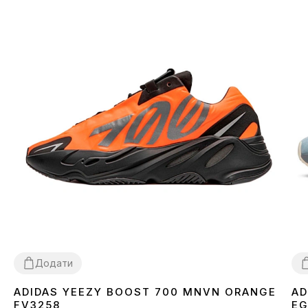
Додати
ADIDAS YEEZY BOOST 700 MNVN ORANGE
AD
41
42
43
3
FV3258
EG