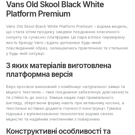
Vans Old Skool Black White
Platform Premium
Vans Old Skool Black White Platform Premium – відома модель,
що стала хітом продажу завдяки поєднанню класичного
силуету та сучасної платформи. Ця пара втілює перевірену
якість бренду Vans і вдало доповнює будь-який
повсякденний образ, залишаючись практичною та стильною
у будь-якій ситуації.
З яких матеріалів виготовлена
платформна версія
Верх кросівок виконаний з комбінації натуральної замші та
міцного текстилю – таке поєднання забезпечує довговічність
та стійкість до зносу. Замша надає парі преміального
вигляду, зберігаючи форму навіть при активному носінні, а
текстильні вставки додають гнучкості конструкції. Гумова
підошва з вулканізованою технологією відома своєю
міцністю та надійним зчепленням з поверхнею.
Конструктивні особливості та