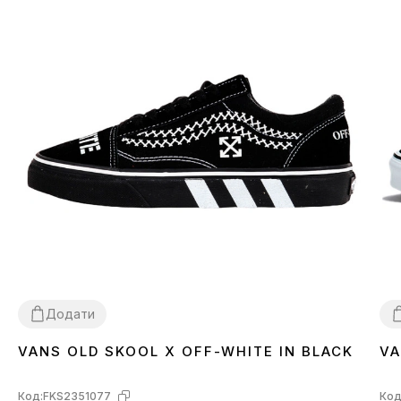
Додати
VANS OLD SKOOL X OFF-WHITE IN BLACK
VA
40
42
3
Код:
FKS2351077
Код