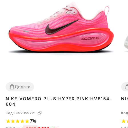
Додати
NIKE VOMERO PLUS HYPER PINK HV8154-
NI
36
37
39
3
604
Код:
FKS2359721
Код
8