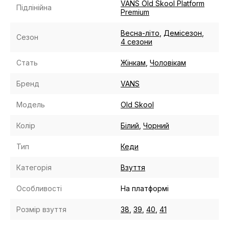
VANS Old Skool Platform
Підлінійна
Premium
Весна-літо
,
Демісезон
,
Сезон
4 сезони
Стать
Жінкам
,
Чоловікам
Бренд
VANS
Модель
Old Skool
Колір
Білий
,
Чорний
Тип
Кеди
Категорія
Взуття
Особливості
На платформі
Розмір взуття
38
,
39
,
40
,
41