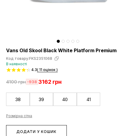
Vans Old Skool Black White Platform Premium
Код товару:
FKS2351068
В наявності
4.3
( 11 оцінок )
3162
грн
4100
грн
-938
38
39
40
41
Розмірна сітка
ДОДАТИ У КОШИК