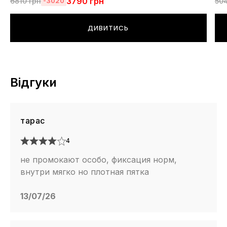
3790
грн
6810
грн
50
-3020
ДИВИТИСЬ
Відгуки
тарас
4
не промокают особо, фиксация норм,
внутри мягко но плотная пятка
13/07/26