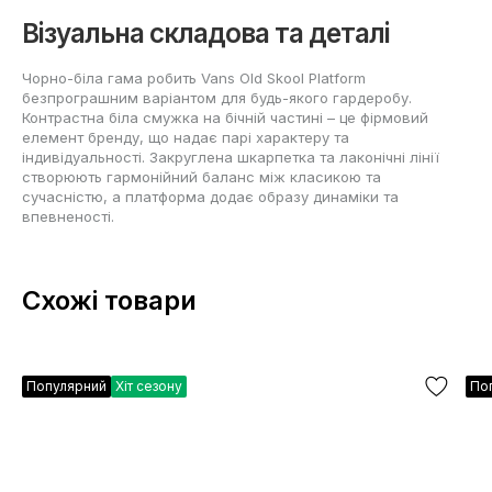
Візуальна складова та деталі
Чорно-біла гама робить Vans Old Skool Platform
безпрограшним варіантом для будь-якого гардеробу.
Контрастна біла смужка на бічній частині – це фірмовий
елемент бренду, що надає парі характеру та
індивідуальності. Закруглена шкарпетка та лаконічні лінії
створюють гармонійний баланс між класикою та
сучасністю, а платформа додає образу динаміки та
впевненості.
Схожі товари
Популярний
Хіт сезону
По