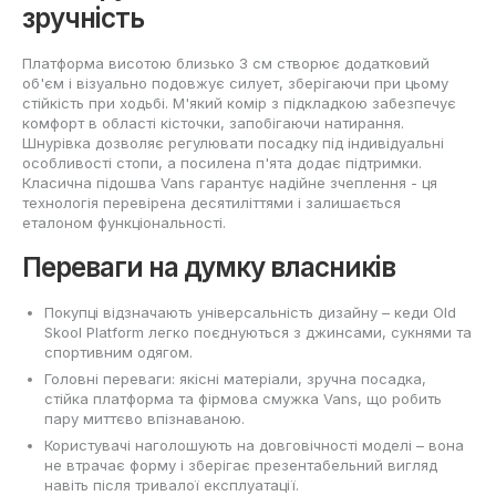
зручність
Платформа висотою близько 3 см створює додатковий
об'єм і візуально подовжує силует, зберігаючи при цьому
стійкість при ходьбі. М'який комір з підкладкою забезпечує
комфорт в області кісточки, запобігаючи натирання.
Шнурівка дозволяє регулювати посадку під індивідуальні
особливості стопи, а посилена п'ята додає підтримки.
Класична підошва Vans гарантує надійне зчеплення - ця
технологія перевірена десятиліттями і залишається
еталоном функціональності.
Переваги на думку власників
Покупці відзначають універсальність дизайну – кеди Old
Skool Platform легко поєднуються з джинсами, сукнями та
спортивним одягом.
Головні переваги: якісні матеріали, зручна посадка,
стійка платформа та фірмова смужка Vans, що робить
пару миттєво впізнаваною.
Користувачі наголошують на довговічності моделі – вона
не втрачає форму і зберігає презентабельний вигляд
навіть після тривалої експлуатації.