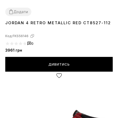
Додати
JORDAN 4 RETRO METALLIC RED CT8527-112
44
45
Код:
FKS56146
0
3961
грн
ДИВИТИСЬ