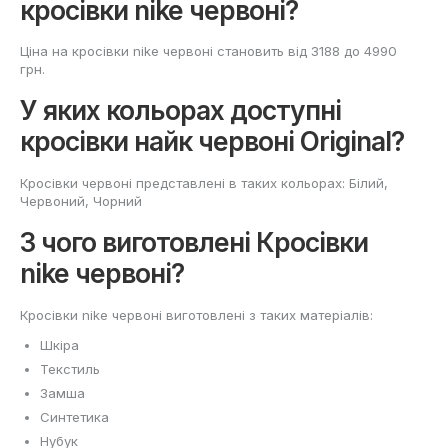
кросівки nike червоні?
Ціна на кросівки nike червоні становить від 3188 до 4990
грн.
У яких кольорах доступні
кросівки найк червоні Original?
Кросівки червоні представлені в таких кольорах: Білий,
Червоний, Чорний
З чого виготовлені Кросівки
nike червоні?
Кросівки nike червоні виготовлені з таких матеріалів:
Шкіра
Текстиль
Замша
Синтетика
Нубук