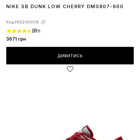
NIKE SB DUNK LOW CHERRY DM0807-600
36
41
42
44
45
Код:
FKS2350519
11
3671
грн
ДИВИТИСЬ