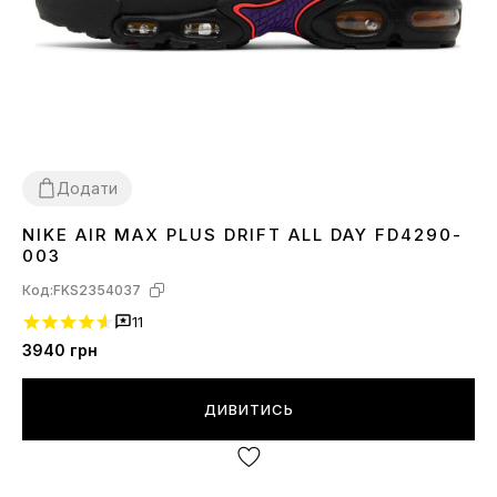
Додати
NIKE AIR MAX PLUS DRIFT ALL DAY FD4290-
41
42
43
44
45
003
Код:
FKS2354037
11
3940
грн
ДИВИТИСЬ