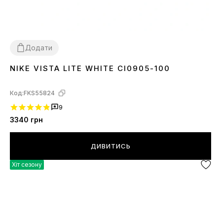
Додати
NIKE VISTA LITE WHITE CI0905-100
36
37
38
39
40
Код:
FKS55824
9
3340
грн
ДИВИТИСЬ
Хіт сезону