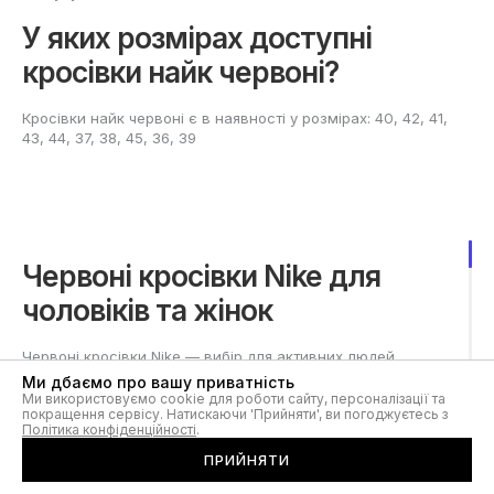
У яких розмірах доступні
кросівки найк червоні?
Кросівки найк червоні є в наявності у розмірах: 40, 42, 41,
43, 44, 37, 38, 45, 36, 39
Червоні кросівки Nike для
чоловіків та жінок
Червоні кросівки Nike — вибір для активних людей
різного віку, які бажають підкреслити індивідуальність і
Ми дбаємо про вашу приватність
додати яскравості у повсякденний образ. Енергійний
Ми використовуємо cookie для роботи сайту, персоналізації та
покращення сервісу. Натискаючи 'Прийняти', ви погоджуєтесь з
червоний колір асоціюється з динамікою, впевненістю і
Політика конфіденційності
.
прагненням бути в центрі уваги, що допомагає
створювати стильні луки, що запам'ятовуються. Кросівки
ПРИЙНЯТИ
підходять як для офісного дрес-коду з елементами