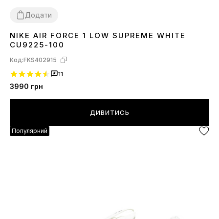
Додати
NIKE AIR FORCE 1 LOW SUPREME WHITE
36
37
38
39
40
41
43
44
CU9225-100
Код:
FKS402915
11
3990
грн
ДИВИТИСЬ
Популярний