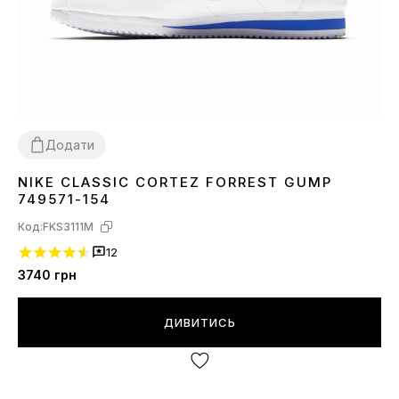
Додати
NIKE CLASSIC CORTEZ FORREST GUMP
37
38
749571-154
Код:
FKS3111M
12
3740
грн
ДИВИТИСЬ