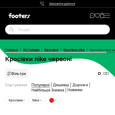
Замовити дзвінок
Головна
Усі товари
Кросівки
Кросівки nike
Кросівки nike ч
Кросівки nike червоні
Фільтри
Сортування
:
Популярні
Дешевші
Дорожчі
Новинки
Найбільша Знижка
Кросівки
Nike