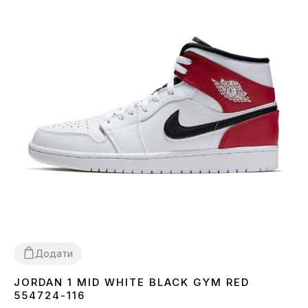
Додати
JORDAN 1 MID WHITE BLACK GYM RED
43
554724-116