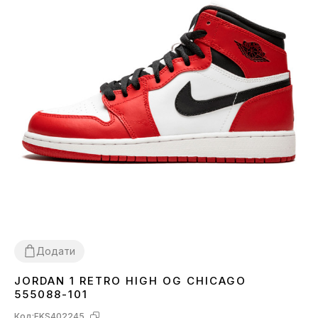
Додати
JORDAN 1 RETRO HIGH OG CHICAGO
40
42
555088-101
Код:
FKS402245