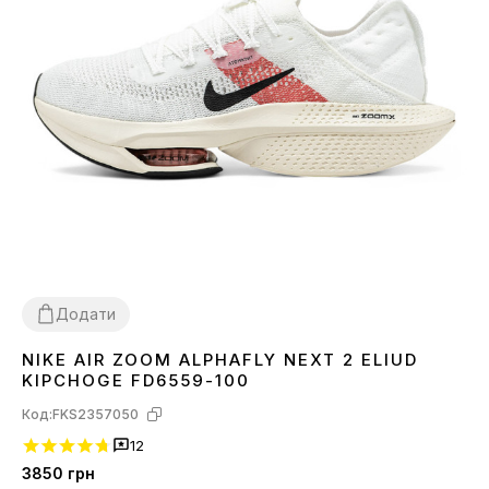
Додати
NIKE AIR ZOOM ALPHAFLY NEXT 2 ELIUD
40
41
42
43
44
45
KIPCHOGE FD6559-100
Код:
FKS2357050
12
3850
грн