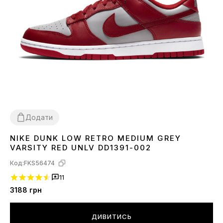
Додати
NIKE DUNK LOW RETRO MEDIUM GREY
44
VARSITY RED UNLV DD1391-002
Код:
FKS56474
11
3188
грн
ДИВИТИСЬ