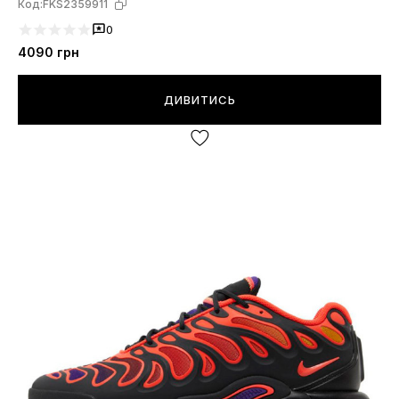
Код:
FKS2359911
0
4090
грн
ДИВИТИСЬ