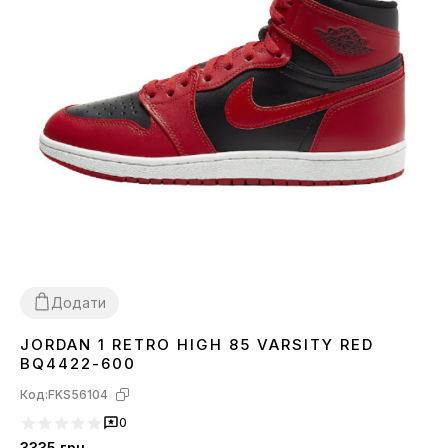
Додати
JORDAN 1 RETRO HIGH 85 VARSITY RED
37
38
40
41
42
44
BQ4422-600
Код:
FKS56104
0
3335
грн