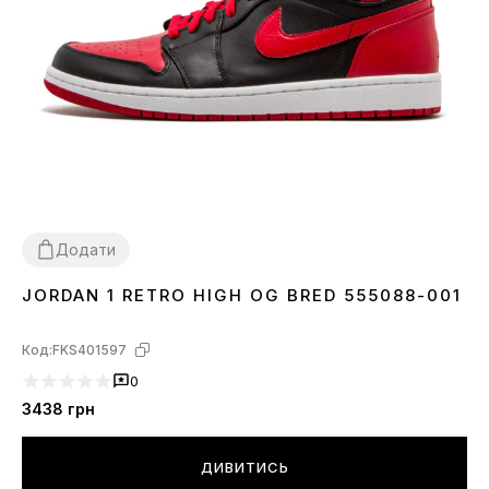
Додати
JORDAN 1 RETRO HIGH OG BRED 555088-001
40
42
Код:
FKS401597
0
3438
грн
ДИВИТИСЬ