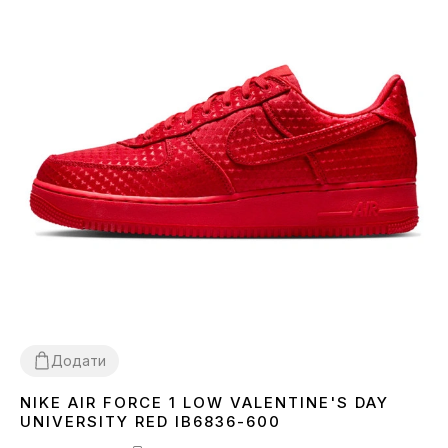
Додати
NIKE AIR FORCE 1 LOW VALENTINE'S DAY
36
37
38
UNIVERSITY RED IB6836-600