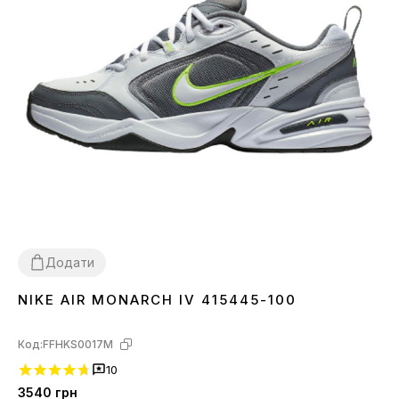
Додати
NIKE AIR MONARCH IV 415445-100
36
41
42
44
45
Код:
FFHKS0017M
10
3540
грн