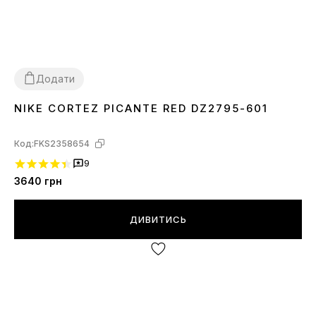
Додати
NIKE CORTEZ PICANTE RED DZ2795-601
36
41
Код:
FKS2358654
9
3640
грн
ДИВИТИСЬ