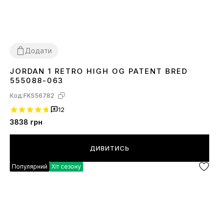
Додати
JORDAN 1 RETRO HIGH OG PATENT BRED
37
38
555088-063
Код:
FKS56782
12
3838
грн
ДИВИТИСЬ
Популярний
Хіт сезону