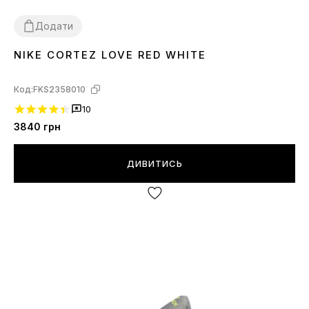
Додати
NIKE CORTEZ LOVE RED WHITE
38
43
44
45
Код:
FKS2358010
10
3840
грн
ДИВИТИСЬ