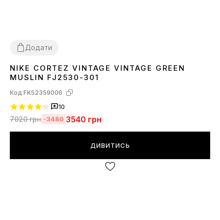
Додати
NIKE CORTEZ VINTAGE VINTAGE GREEN
36
37
38
39
40
MUSLIN FJ2530-301
Код:
FKS2359006
10
3540
грн
7020
грн
-3480
ДИВИТИСЬ