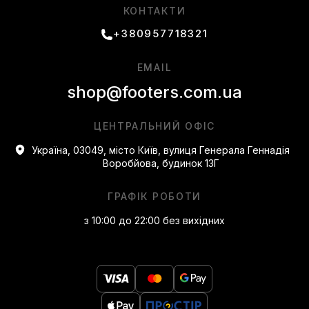
КОНТАКТИ
чіткий силует, відомі колірні акценти та лаконічний
дизайн. У лінійці зустрічаються варіанти з унікальними
+380957718321
колірними блоками, а окремі випуски створені в рамках
колаборацій, що дозволяє знайти ексклюзивне
забарвлення. Для щоденних образів підходять класичні
EMAIL
версії Dunk Low, а лімітовані випуски допоможуть
наголосити на оригінальності.
shop@footers.com.ua
Переваги покупки Nike у
ЦЕНТРАЛЬНИЙ ОФІС
нашому магазині
Україна, 03049, місто Київ, вулиця Генерала Геннадія
Воробйова, будинок 13Г
Наш магазин надає прозорі умови та актуальну
документацію на всю продукцію, що гарантує
відповідність вимогам сучасного покупця.
ГРАФІК РОБОТИ
Зручний фільтр пошуку, зрозуміла структура каталогу
та швидка обробка замовлень роблять вибір та
з 10:00 до 22:00 без вихідних
оформлення покупки максимально простими та
швидкими.
В асортименті представлені не тільки спортивні
кросівки, але також стильний одяг та аксесуари
відомих брендів, а регулярні акції дозволяють вигідно
поповнювати свій гардероб.