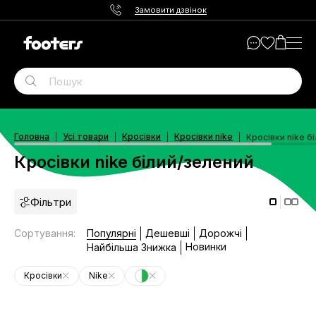
Замовити дзвінок
Головна
Усі товари
Кросівки
Кросівки nike
Кросівки nike б
Кросівки nike білий/зелений
Фільтри
Сортування
:
Популярні
Дешевші
Дорожчі
Новинки
Найбільша Знижка
Кросівки
Nike