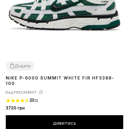
Додати
NIKE P-6000 SUMMIT WHITE FIR HF5388-
36
37
38
39
100
Код:
FKS2358657
12
3720
грн
ДИВИТИСЬ