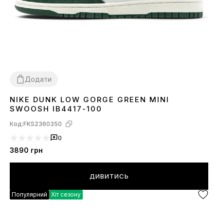
Додати
NIKE DUNK LOW GORGE GREEN MINI
38
39
SWOOSH IB4417-100
Код:
FKS2360350
0
3890
грн
ДИВИТИСЬ
Популярний
Хіт сезону