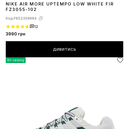
NIKE AIR MORE UPTEMPO LOW WHITE FIR
40
41
42
FZ3055-102
Код:
FKS2359694
12
3990
грн
ДИВИТИСЬ
Хіт сезону