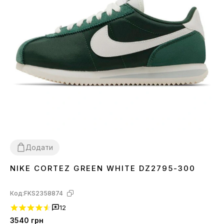
Додати
NIKE CORTEZ GREEN WHITE DZ2795-300
36
37
38
39
Код:
FKS2358874
12
3540
грн