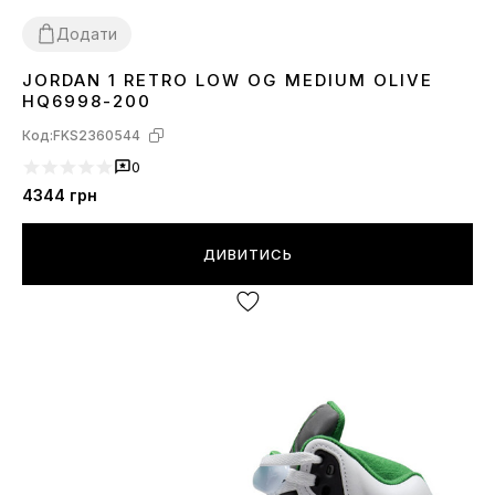
Додати
JORDAN 1 RETRO LOW OG MEDIUM OLIVE
36
37
38
39
40
HQ6998-200
Код:
FKS2360544
0
4344
грн
ДИВИТИСЬ