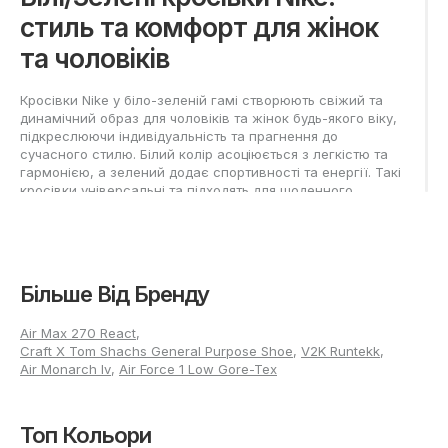
стиль та комфорт для жінок
та чоловіків
Кросівки Nike у біло-зеленій гамі створюють свіжий та
динамічний образ для чоловіків та жінок будь-якого віку,
підкреслюючи індивідуальність та прагнення до
сучасного стилю. Білий колір асоціюється з легкістю та
гармонією, а зелений додає спортивності та енергії. Такі
кросівки універсальні та підходять для щоденного
використання, підкреслюючи образ не тільки у
повсякденному житті, а й в активному дозвіллі. Модель
стане чудовим варіантом для молоді, студентів, батьків та
всіх, хто вибирає зручність та актуальний дизайн без
зайвого декору. Сучасні матеріали Nike підтримують
Більше Від Бренду
комфорт при тривалому носінні та надійно захищають
стопу від навантажень.
Air Max 270 React
,
Чоловічі біло-зелені кросівки
Craft X Tom Shachs General Purpose Shoe
,
V2K Runtekk
,
Air Monarch Iv
,
Air Force 1 Low Gore-Tex
Nike
Топ Кольори
Для чоловіків доступні різні варіанти білих та зелених
кросівок Nike, включаючи лаконічні моделі для міських