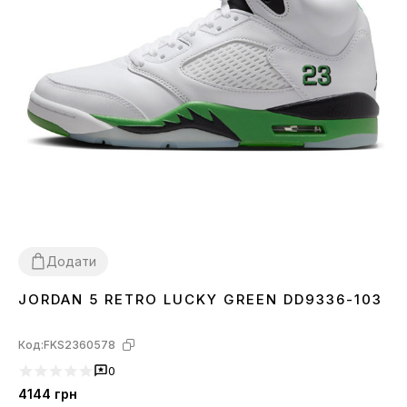
Додати
JORDAN 5 RETRO LUCKY GREEN DD9336-103
41
42
44
Код:
FKS2360578
0
4144
грн