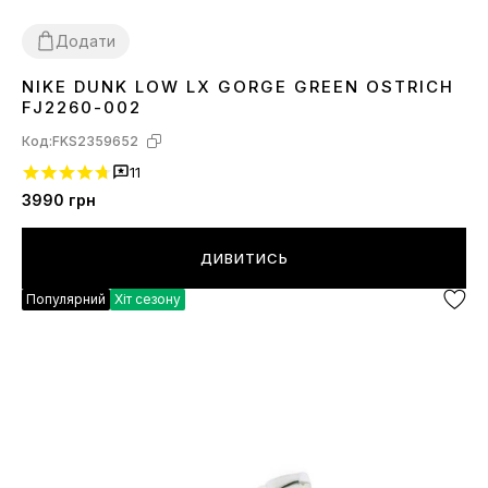
Додати
NIKE DUNK LOW LX GORGE GREEN OSTRICH
39
44
FJ2260-002
Код:
FKS2359652
11
3990
грн
ДИВИТИСЬ
Популярний
Хіт сезону