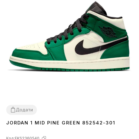
Додати
JORDAN 1 MID PINE GREEN 852542-301
42
43
44
Код:
FKS2360540