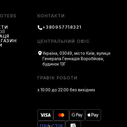
OOTERS
КОНТАКТИ
КТИ
+380957718321
ІЇ
РАЦЯ
АГАЗИН
ЦЕНТРАЛЬНИЙ ОФІС
И
Україна, 03049, місто Київ, вулиця
Генерала Геннадія Воробйова,
будинок 13Г
ГРАФІК РОБОТИ
з 10:00 до 22:00 без вихідних