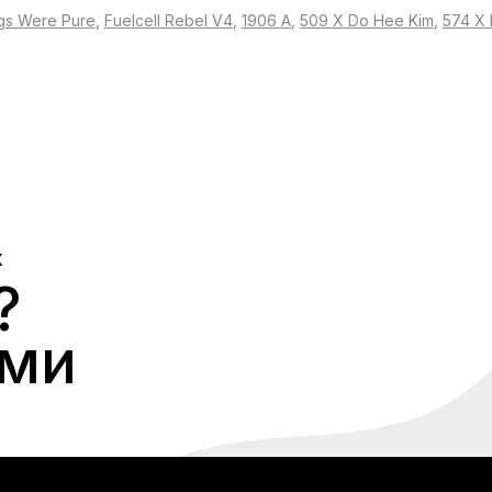
gs Were Pure
,
Fuelcell Rebel V4
,
1906 A
,
509 X Do Hee Kim
,
574 X 
Х
?
ами