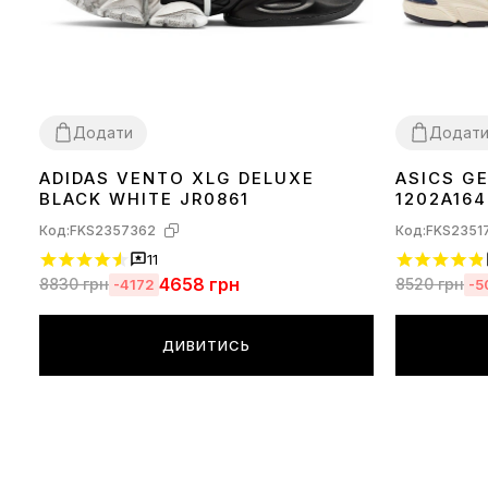
Додати
Додат
ADIDAS VENTO XLG DELUXE
ASICS GE
36
37
38
39
40
41
42
43
44
36
37
38
39
BLACK WHITE JR0861
1202A164
Код:
FKS2357362
Код:
FKS2351
11
4658
грн
8830
грн
8520
грн
-4172
-5
ДИВИТИСЬ