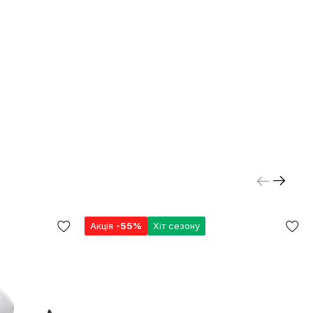
Акція
-55%
Хіт сезону