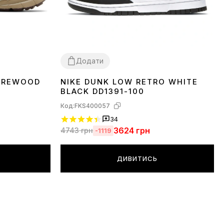
Додати
 OREWOOD
NIKE DUNK LOW RETRO WHITE
36
37
38
39
40
41
42
43
44
45
BLACK DD1391-100
Код:
FKS400057
34
3624
грн
4743
грн
-1119
ДИВИТИСЬ