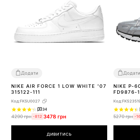
Додати
Додат
NIKE AIR FORCE 1 LOW WHITE '07
NIKE P-6
36
37
38
39
40
41
42
43
44
45
46
36
37
38
39
315122-111
FD9876-1
Код:
FKSU0027
Код:
FKS2351
34
3478
грн
4290
грн
5270
грн
-812
-1
ДИВИТИСЬ