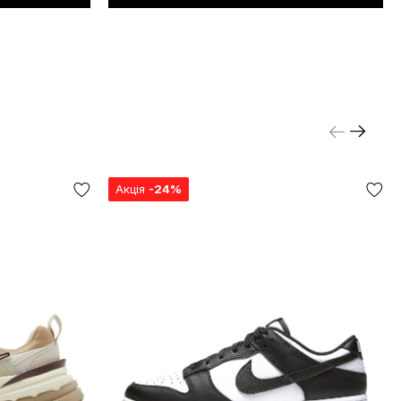
Акція
-24%