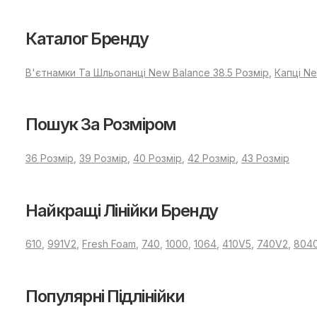
Каталог Бренду
В'єтнамки Та Шльопанці New Balance 38.5 Розмір
,
Капці Ne
Пошук За Розміром
36 Розмір
,
39 Розмір
,
40 Розмір
,
42 Розмір
,
43 Розмір
Найкращі Лінійки Бренду
610
,
991V2
,
Fresh Foam
,
740
,
1000
,
1064
,
410V5
,
740V2
,
804
Популярні Підлінійки