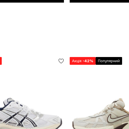
Акція
-42%
Популярний