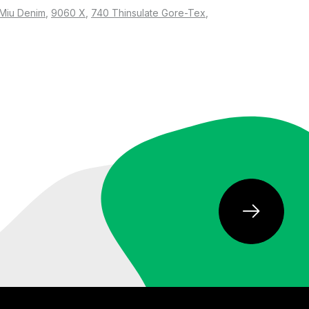
Miu Denim
,
9060 X
,
740 Thinsulate Gore-Tex
,