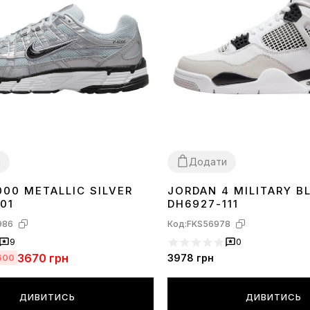
и
Додати
000 METALLIC SILVER
JORDAN 4 MILITARY B
40
41
42
43
36
37
38
39
40
41
42
43
44
01
DH6927-111
986
Код:
FKS56978
9
0
3670
грн
3978
грн
600
ДИВИТИСЬ
ДИВИТИСЬ