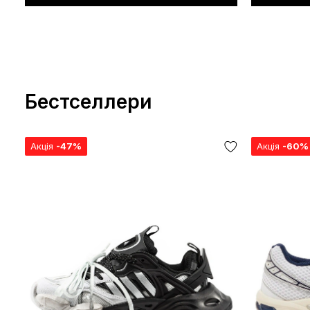
Бестселлери
Акція
-47%
Акція
-60%