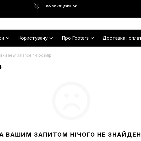
Замовити дзвінок
ри
Користувачу
Про Footers
Доставка і опла
вки new balance 44 розмір
р
А ВАШИМ ЗАПИТОМ НІЧОГО НЕ ЗНАЙДЕ