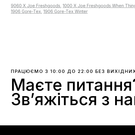
9060 X Joe Freshgoods
,
1000 X Joe Freshgoods When Thin
1906 Gore-Tex
,
1906 Gore-Tex Winter
ПРАЦЮЄМО З 10:00 ДО 22:00 БЕЗ ВИХІДНИ
Маєте питання
Звʼяжіться з н