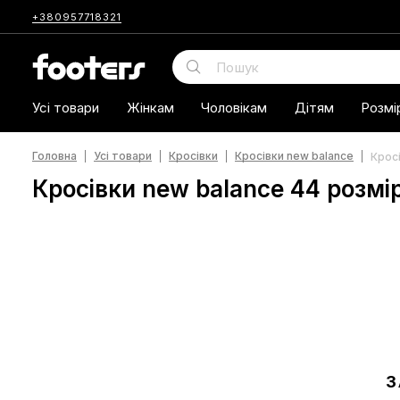
+380957718321
Усі товари
Жінкам
Чоловікам
Дітям
Розмі
Головна
Усі товари
Кросівки
Кросівки new balance
Кросі
Кросівки new balance 44 розмі
З