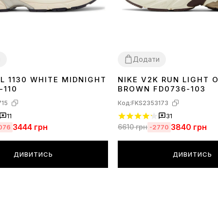
и
Додати
L 1130 WHITE MIDNIGHT
NIKE V2K RUN LIGHT
41
42
43
44
36
37
38
39
40
41
42
43
44
45
-110
BROWN FD0736-103
715
Код:
FKS2353173
11
31
3444
грн
3840
грн
6610
грн
076
-2770
ДИВИТИСЬ
ДИВИТИСЬ