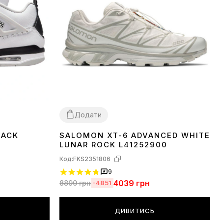
Додати
LACK
SALOMON XT-6 ADVANCED WHITE
36
37
38
40
41
42
43
44
45
LUNAR ROCK L41252900
Код:
FKS2351806
9
4039
грн
8890
грн
-4851
ДИВИТИСЬ