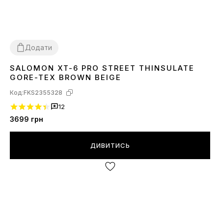
Додати
SALOMON XT-6 PRO STREET THINSULATE
41
42
43
44
45
46
GORE-TEX BROWN BEIGE
Код:
FKS2355328
12
3699
грн
ДИВИТИСЬ