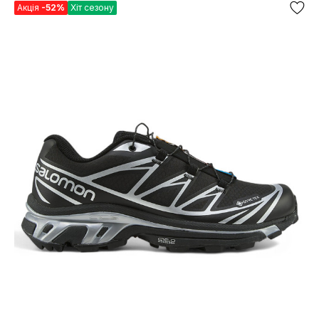
Акція
-52%
Хіт сезону