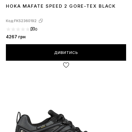
HOKA MAFATE SPEED 2 GORE-TEX BLACK
41
42
43
44
45
46
Код:
FKS2360192
0
4267
грн
ДИВИТИСЬ