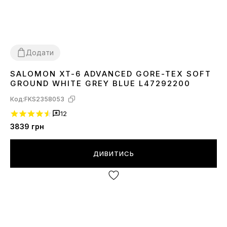
Додати
SALOMON XT-6 ADVANCED GORE-TEX SOFT
40
41
42
43
44
45
GROUND WHITE GREY BLUE L47292200
Код:
FKS2358053
12
3839
грн
ДИВИТИСЬ