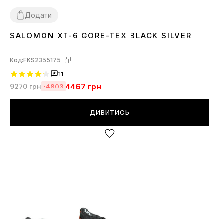
Додати
SALOMON XT-6 GORE-TEX BLACK SILVER
36
37
38
39
40
41
42
43
44
45
Код:
FKS2355175
11
4467
грн
9270
грн
-4803
ДИВИТИСЬ