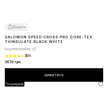
Додати
SALOMON SPEED CROSS PRO GORE-TEX
41
42
43
44
45
46
THINSULATE BLACK WHITE
Код:
FKS2354562
11
3570
грн
ДИВИТИСЬ
Популярний