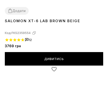
Додати
SALOMON XT-6 LAB BROWN BEIGE
41
42
43
44
Код:
FKS2359554
12
3769
грн
ДИВИТИСЬ