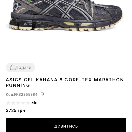
Додати
ASICS GEL KAHANA 8 GORE-TEX MARATHON
41
42
43
44
45
RUNNING
Код:
FKS2355384
0
3725
грн
ДИВИТИСЬ