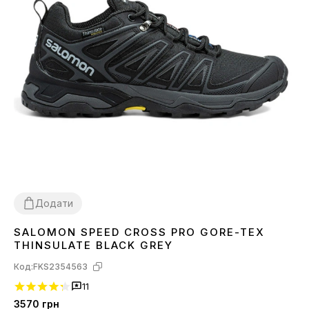
Додати
SALOMON SPEED CROSS PRO GORE-TEX
41
42
43
44
45
46
THINSULATE BLACK GREY
Код:
FKS2354563
11
3570
грн