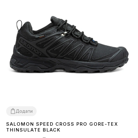
Додати
SALOMON SPEED CROSS PRO GORE-TEX
41
42
43
44
45
46
THINSULATE BLACK