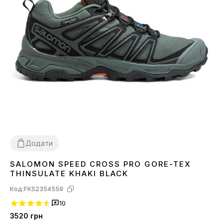
Додати
SALOMON SPEED CROSS PRO GORE-TEX
41
42
43
44
45
46
THINSULATE KHAKI BLACK
Код:
FKS2354559
10
3520
грн