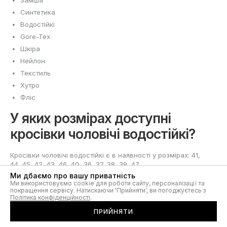
Замша
Синтетика
Водостійкі
Gore-Tex
Шкіра
Нейлон
Текстиль
Хутро
Фліс
У яких розмірах доступні
кросівки чоловічі водостійкі?
Кросівки чоловічі водостійкі є в наявності у розмірах: 41,
44, 45, 42, 43, 46, 40, 36, 37, 38, 39, 47
Ми дбаємо про вашу приватність
Ми використовуємо cookie для роботи сайту, персоналізації та
покращення сервісу. Натискаючи 'Прийняти', ви погоджуєтесь з
Політика конфіденційності
.
ПРИЙНЯТИ