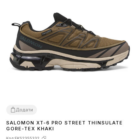
Додати
SALOMON XT-6 PRO STREET THINSULATE
41
42
43
44
45
46
GORE-TEX KHAKI
Код:
FKS2355332