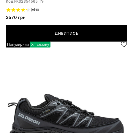
Код:
FKS2354565
10
3570
грн
ДИВИТИСЬ
Популярний
Хіт сезону