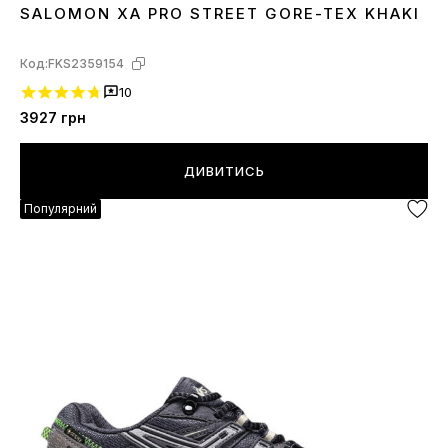
SALOMON XA PRO STREET GORE-TEX KHAKI
41
42
43
44
45
46
Код:
FKS2359154
10
3927
грн
ДИВИТИСЬ
Популярний