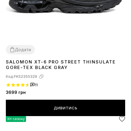
Додати
SALOMON XT-6 PRO STREET THINSULATE
41
42
43
44
45
46
GORE-TEX BLACK GRAY
Код:
FKS2355329
11
3699
грн
ДИВИТИСЬ
Хіт сезону