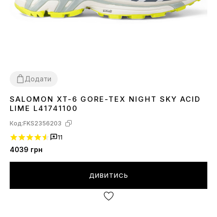
Додати
SALOMON XT-6 GORE-TEX NIGHT SKY ACID
40
41
42
43
45
LIME L41741100
Код:
FKS2356203
11
4039
грн
ДИВИТИСЬ