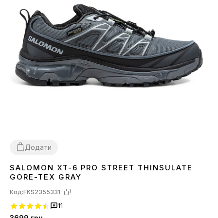
Додати
SALOMON XT-6 PRO STREET THINSULATE
41
42
43
44
45
46
GORE-TEX GRAY
Код:
FKS2355331
11
3699
грн