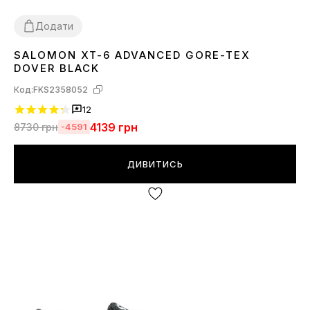
Додати
SALOMON XT-6 ADVANCED GORE-TEX
40
41
42
43
44
DOVER BLACK
Код:
FKS2358052
12
4139
грн
8730
грн
-4591
ДИВИТИСЬ