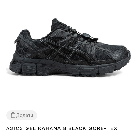
Додати
ASICS GEL KAHANA 8 BLACK GORE-TEX
36
37
38
41
42
44