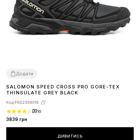
Додати
SALOMON SPEED CROSS PRO GORE-TEX
41
42
43
44
45
46
THINSULATE GREY BLACK
Код:
FKS2359016
10
3839
грн
ДИВИТИСЬ