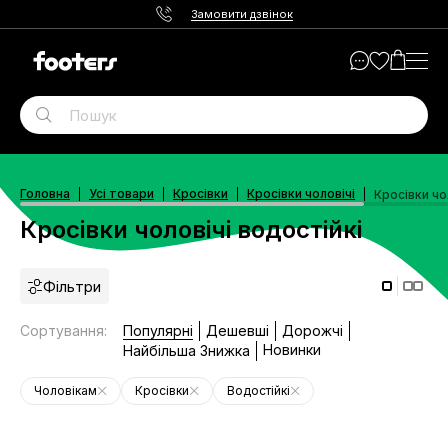
Замовити дзвінок
Головна
Усі товари
Кросівки
Кросівки чоловічі
Кросівки чо
Кросівки чоловічі водостійкі
Фільтри
Сортування
:
Популярні
Дешевші
Дорожчі
Новинки
Найбільша Знижка
Чоловікам
Кросівки
Водостійкі