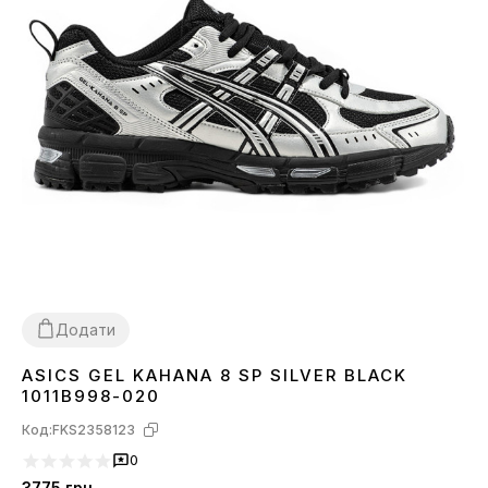
Додати
ASICS GEL KAHANA 8 SP SILVER BLACK
36
38
39
40
41
42
43
44
45
1011B998-020
Код:
FKS2358123
0
3775
грн