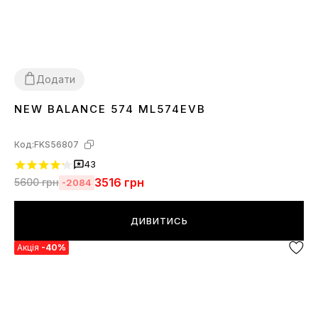
Додати
NEW BALANCE 574 ML574EVB
36
37
38
39
40
41
42
43
44
45
Код:
FKS56807
43
3516
грн
5600
грн
-2084
ДИВИТИСЬ
Акція
-40%