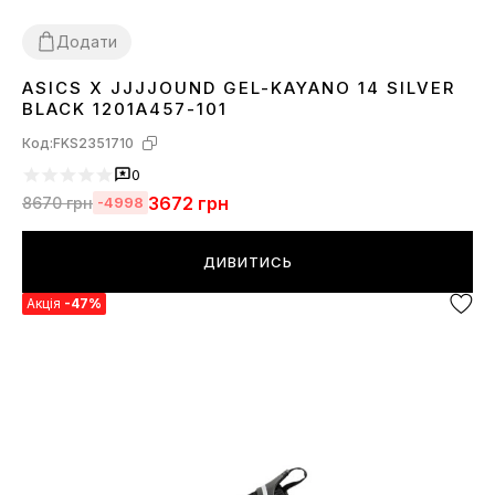
Додати
ASICS X JJJJOUND GEL-KAYANO 14 SILVER
36
37
38
39
40
41
42
43
44
45
BLACK 1201A457-101
Код:
FKS2351710
0
3672
грн
8670
грн
-4998
ДИВИТИСЬ
Акція
-47%