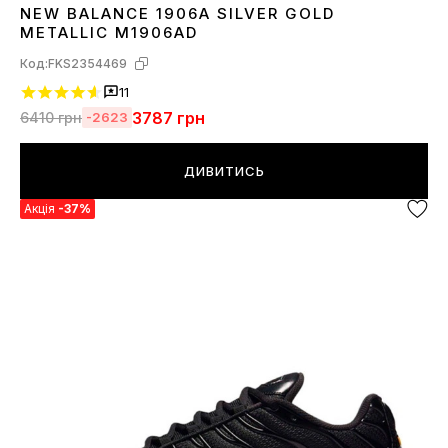
NEW BALANCE 1906A SILVER GOLD
36
37
38
39
40
41
42
43
44
45
METALLIC M1906AD
Код:
FKS2354469
11
3787
грн
6410
грн
-2623
ДИВИТИСЬ
Акція
-37%