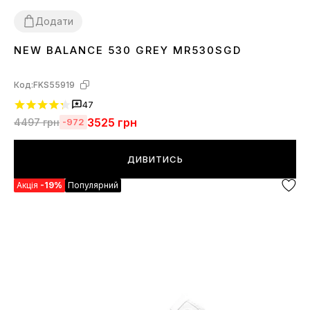
Додати
NEW BALANCE 530 GREY MR530SGD
36
37
38
39
40
41
42
43
44
45
Код:
FKS55919
47
3525
грн
4497
грн
-972
ДИВИТИСЬ
Акція
-19%
Популярний