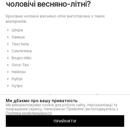
чоловічі весняно-літні?
Кросівки чоловічі весняно-літні виготовлені з таких
матеріалів:
Шкіра
Замша
Текстиль
Синтетика
Водостійкі
Gore-Tex
Нейлон
Нубук
Хутро
У яких розмірах доступні
Ми дбаємо про вашу приватність
кросівки чоловічі весняно-
Ми використовуємо cookie для роботи сайту, персоналізації та
покращення сервісу. Натискаючи 'Прийняти', ви погоджуєтесь з
Політика конфіденційності
.
літні?
ПРИЙНЯТИ
Кросівки чоловічі весняно-літні є в наявності у розмірах: