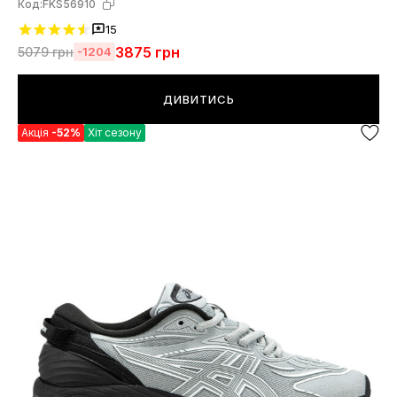
Код:
FKS56910
15
3875
грн
5079
грн
-1204
ДИВИТИСЬ
Акція
-52%
Хіт сезону