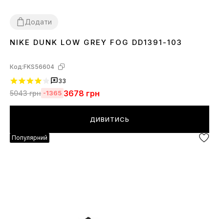
Додати
NIKE DUNK LOW GREY FOG DD1391-103
36
37
38
39
40
41
42
43
44
45
Код:
FKS56604
33
3678
грн
5043
грн
-1365
ДИВИТИСЬ
Популярний