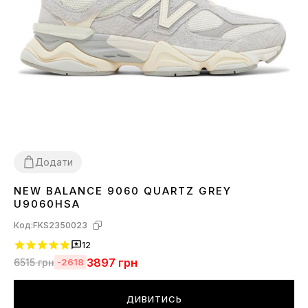
Додати
NEW BALANCE 9060 QUARTZ GREY
36
37
38
39
40
41
42
43
44
45
U9060HSA
Код:
FKS2350023
12
3897
грн
6515
грн
-2618
ДИВИТИСЬ