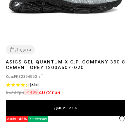
Додати
ASICS GEL QUANTUM X C.P. COMPANY 360 8
40
41
42
43
44
45
CEMENT GREY 1203A507-020
Код:
FKS2354952
33
4072
грн
8570
грн
-4498
ДИВИТИСЬ
Акція
-42%
Хіт сезону