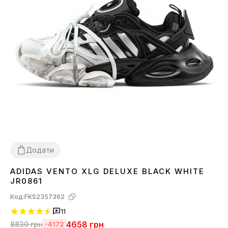
Додати
ADIDAS VENTO XLG DELUXE BLACK WHITE
36
37
38
39
40
41
42
43
44
JR0861
Код:
FKS2357362
11
4658
грн
8830
грн
-4172