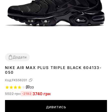
Додати
NIKE AIR MAX PLUS TRIPLE BLACK 604133-
36
37
38
39
40
41
42
43
44
45
050
Код:
FKS56201
33
3740
грн
5922
грн
-2182
ДИВИТИСЬ