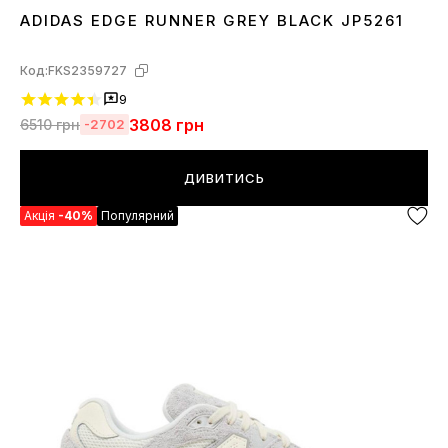
ADIDAS EDGE RUNNER GREY BLACK JP5261
36
37
38
39
40
41
42
43
44
Код:
FKS2359727
9
3808
грн
6510
грн
-2702
ДИВИТИСЬ
Акція
-40%
Популярний