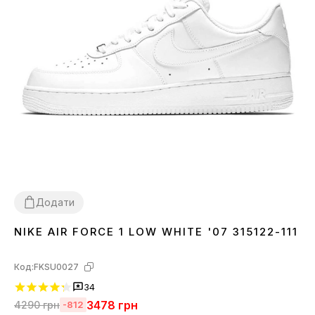
Додати
NIKE AIR FORCE 1 LOW WHITE '07 315122-111
36
37
38
39
40
41
42
43
44
45
46
Код:
FKSU0027
34
3478
грн
4290
грн
-812