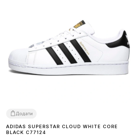
Додати
ADIDAS SUPERSTAR CLOUD WHITE CORE
36
37
38
40
41
42
43
44
45
BLACK C77124