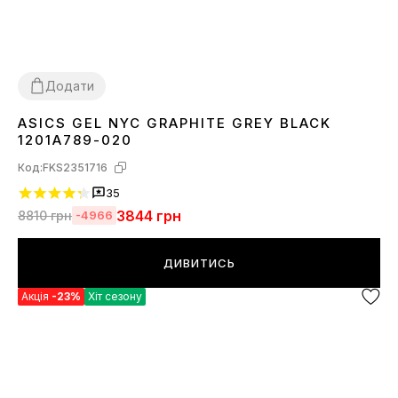
Додати
ASICS GEL NYC GRAPHITE GREY BLACK
36
37
38
39
40
41
42
43
44
45
1201A789-020
Код:
FKS2351716
35
3844
грн
8810
грн
-4966
ДИВИТИСЬ
Акція
-23%
Хіт сезону