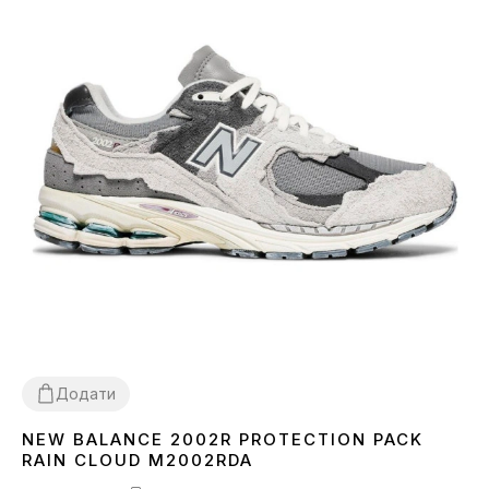
Додати
NEW BALANCE 2002R PROTECTION PACK
36
37
38
39
40
41
42
43
44
RAIN CLOUD M2002RDA