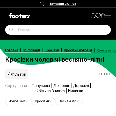
Замовити дзвінок
Головна
Усі товари
Кросівки
Кросівки чоловічі
Кросівки чо
Кросівки чоловічі весняно-літні
Фільтри
Сортування
:
Популярні
Дешевші
Дорожчі
Новинки
Найбільша Знижка
Чоловікам
Кросівки
Весна-Літо