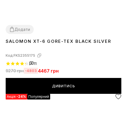
Додати
SALOMON XT-6 GORE-TEX BLACK SILVER
36
37
38
39
40
41
42
43
44
45
Код:
FKS2355175
11
4467
грн
9270
грн
-4803
ДИВИТИСЬ
Акція
-24%
Популярний