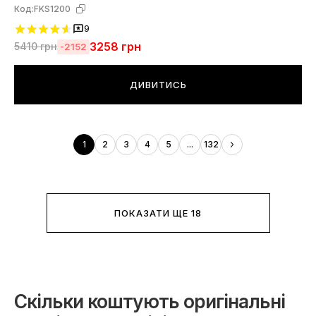
Код:
FKS1200
9
3258
грн
5410
грн
-2152
ДИВИТИСЬ
1
2
3
4
5
...
132
ПОКАЗАТИ ЩЕ 18
Скільки коштують оригінальні