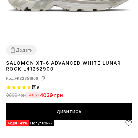
Додати
SALOMON XT-6 ADVANCED WHITE LUNAR
36
37
38
39
40
41
42
43
44
45
ROCK L41252900
Код:
FKS2351806
9
4039
грн
8890
грн
-4851
ДИВИТИСЬ
Акція
-41%
Популярний