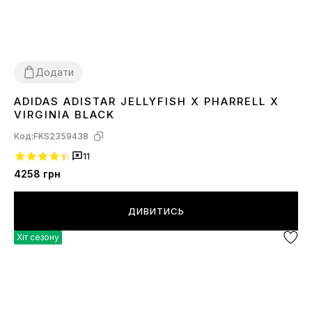
Додати
ADIDAS ADISTAR JELLYFISH X PHARRELL X
36
37
38
39
40
41
42
43
44
45
VIRGINIA BLACK
Код:
FKS2359438
11
4258
грн
ДИВИТИСЬ
Хіт сезону