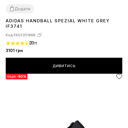
Додати
ADIDAS HANDBALL SPEZIAL WHITE GREY
36
37
38
39
40
IF3741
Код:
FKS2351988
11
3101
грн
ДИВИТИСЬ
Акція
-50%