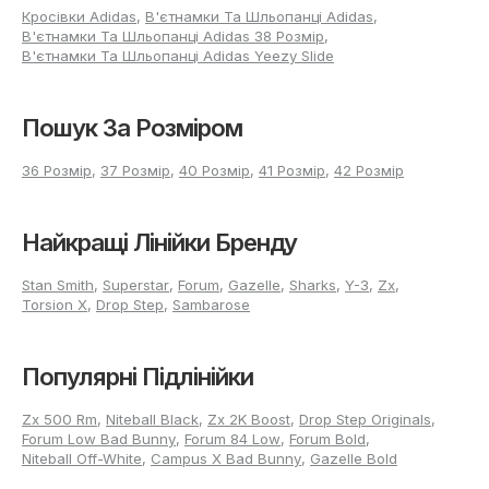
Кросівки Adidas
,
В'єтнамки Та Шльопанці Adidas
,
В'єтнамки Та Шльопанці Adidas 38 Розмір
,
В'єтнамки Та Шльопанці Adidas Yeezy Slide
Пошук За Розміром
36 Розмір
,
37 Розмір
,
40 Розмір
,
41 Розмір
,
42 Розмір
Найкращі Лінійки Бренду
Stan Smith
,
Superstar
,
Forum
,
Gazelle
,
Sharks
,
Y-3
,
Zx
,
Torsion X
,
Drop Step
,
Sambarose
Популярні Підлінійки
Zx 500 Rm
,
Niteball Black
,
Zx 2K Boost
,
Drop Step Originals
,
Forum Low Bad Bunny
,
Forum 84 Low
,
Forum Bold
,
Niteball Off-White
,
Campus X Bad Bunny
,
Gazelle Bold