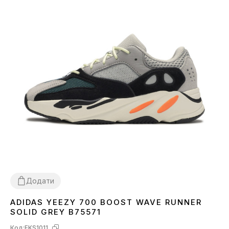
Додати
ADIDAS YEEZY 700 BOOST WAVE RUNNER
36
37
38
39
40
SOLID GREY B75571
Код:
FKS1011