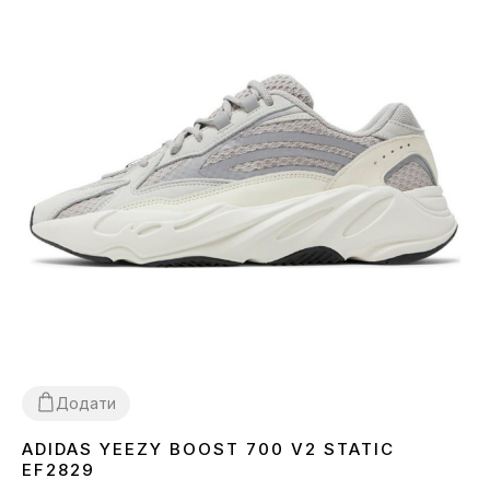
Додати
ADIDAS YEEZY BOOST 700 V2 STATIC
36
37
38
39
40
41
42
43
44
45
EF2829