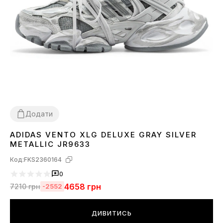
Додати
ADIDAS VENTO XLG DELUXE GRAY SILVER
36
37
38
39
40
41
METALLIC JR9633
Код:
FKS2360164
0
4658
грн
7210
грн
-2552
ДИВИТИСЬ