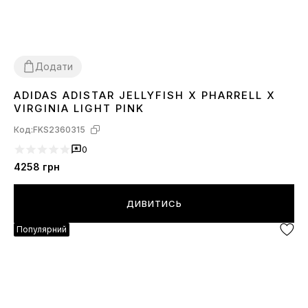
Додати
ADIDAS ADISTAR JELLYFISH X PHARRELL X
37
38
39
40
VIRGINIA LIGHT PINK
Код:
FKS2360315
0
4258
грн
ДИВИТИСЬ
Популярний