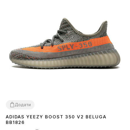
Додати
ADIDAS YEEZY BOOST 350 V2 BELUGA
37
38
39
40
41
42
BB1826