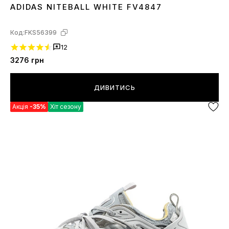
ADIDAS NITEBALL WHITE FV4847
36
37
38
39
40
41
42
43
44
45
Код:
FKS56399
12
3276
грн
ДИВИТИСЬ
Акція
-35%
Хіт сезону