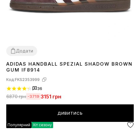
Додати
ADIDAS HANDBALL SPEZIAL SHADOW BROWN
36
37
38
39
40
41
44
45
GUM IF8914
Код:
FKS2353999
36
3151
грн
6870
грн
-3719
ДИВИТИСЬ
Популярний
Хіт сезону