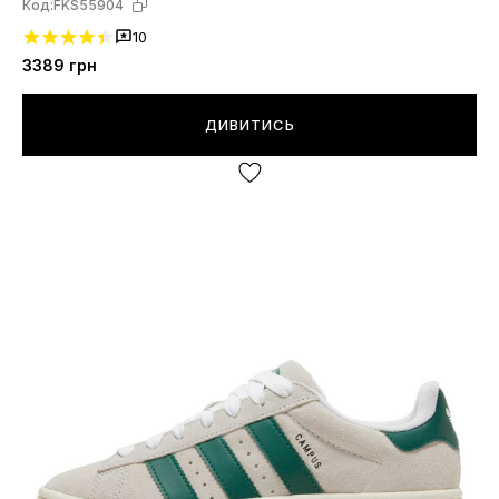
Код:
FKS55904
10
3389
грн
ДИВИТИСЬ