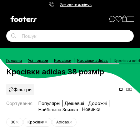
Замовити дзвінок
Головна
Усі товари
Кросівки
Кросівки adidas
Кросівки adi
Кросівки adidas 38 розмір
Фільтри
Сортування
:
Популярні
Дешевші
Дорожчі
Новинки
Найбільша Знижка
38
Кросівки
Adidas