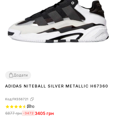
Додати
ADIDAS NITEBALL SILVER METALLIC H67360
36
37
38
39
40
41
42
43
44
45
Код:
FKS56721
10
3405
грн
6877
грн
-3472