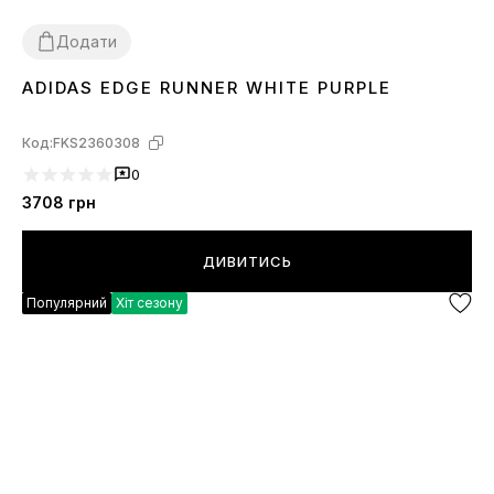
Додати
ADIDAS EDGE RUNNER WHITE PURPLE
36
37
38
39
40
Код:
FKS2360308
0
3708
грн
ДИВИТИСЬ
Популярний
Хіт сезону