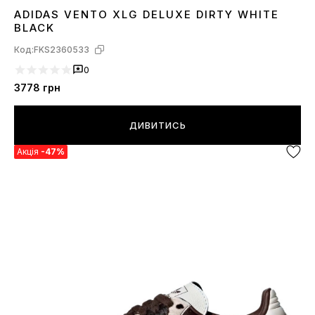
ADIDAS VENTO XLG DELUXE DIRTY WHITE
36
37
38
39
40
41
42
43
44
BLACK
Код:
FKS2360533
0
3778
грн
ДИВИТИСЬ
Акція
-47%