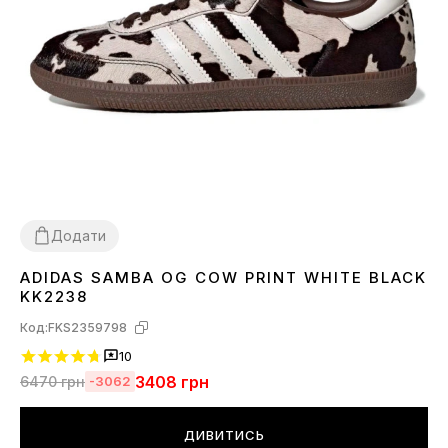
Додати
ADIDAS SAMBA OG COW PRINT WHITE BLACK
36
37
38
41
KK2238
Код:
FKS2359798
10
3408
грн
6470
грн
-3062
ДИВИТИСЬ