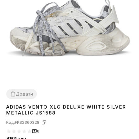
Додати
ADIDAS VENTO XLG DELUXE WHITE SILVER
36
37
38
39
40
41
44
METALLIC JS1588
Код:
FKS2360328
0
4158
грн