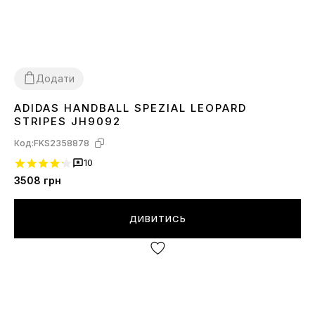
Додати
ADIDAS HANDBALL SPEZIAL LEOPARD
37
38
39
40
STRIPES JH9092
Код:
FKS2358878
10
3508
грн
ДИВИТИСЬ