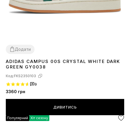
Додати
ADIDAS CAMPUS 00S CRYSTAL WHITE DARK
36
38
41
43
44
GREEN GY0038
Код:
FKS2350103
9
3360
грн
ДИВИТИСЬ
Популярний
Хіт сезону