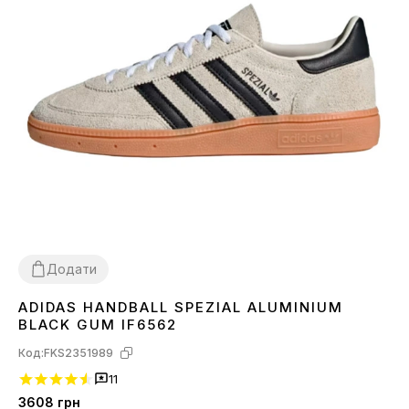
Додати
ADIDAS HANDBALL SPEZIAL ALUMINIUM
36
37
38
39
40
41
BLACK GUM IF6562
Код:
FKS2351989
11
3608
грн