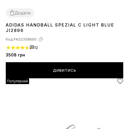
Додати
ADIDAS HANDBALL SPEZIAL C LIGHT BLUE
36
37
38
39
40
41
42
43
44
45
JI2896
Код:
FKS2358660
12
3508
грн
ДИВИТИСЬ
Популярний