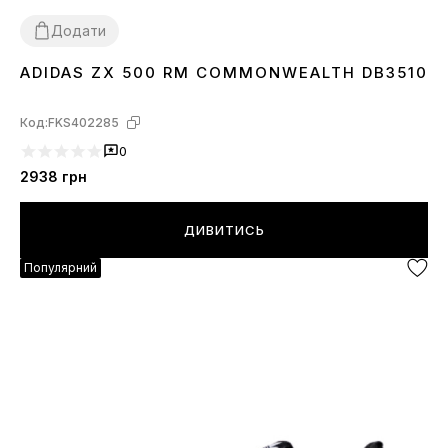
Додати
ADIDAS ZX 500 RM COMMONWEALTH DB3510
36
Код:
FKS402285
0
2938
грн
ДИВИТИСЬ
Популярний