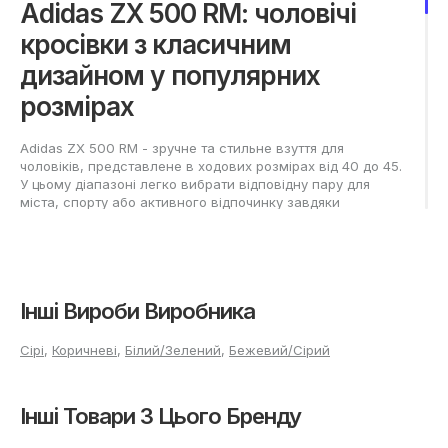
Adidas ZX 500 RM: чоловічі
кросівки з класичним
дизайном у популярних
розмірах
Adidas ZX 500 RM - зручне та стильне взуття для
чоловіків, представлене в ходових розмірах від 40 до 45.
У цьому діапазоні легко вибрати відповідну пару для
міста, спорту або активного відпочинку завдяки
широкому асортименту. Лаконічний силует забезпечує
versatility, а сучасний зовнішній вигляд органічно
впишеться у повсякденний гардероб будь-якого чоловіка.
Як підібрати кросівки Adidas
Інші Вироби Виробника
ZX 500 RM потрібного
Сірі
,
Коричневі
,
Білий/Зелений
,
Бежевий/Сірий
розміру?
Вибір розміру чоловічих кросівок починається з виміру
Інші Товари З Цього Бренду
стоп перед покупкою. Для точності потрібно вимірювати
обидві ноги - увечері, коли йде максимальне