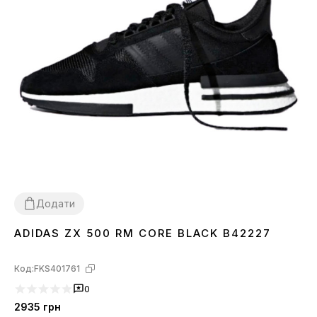
Додати
ADIDAS ZX 500 RM CORE BLACK B42227
44
Код:
FKS401761
0
2935
грн