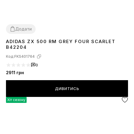
Додати
ADIDAS ZX 500 RM GREY FOUR SCARLET
38
B42204
Код:
FKS401764
0
2911
грн
ДИВИТИСЬ
Хіт сезону