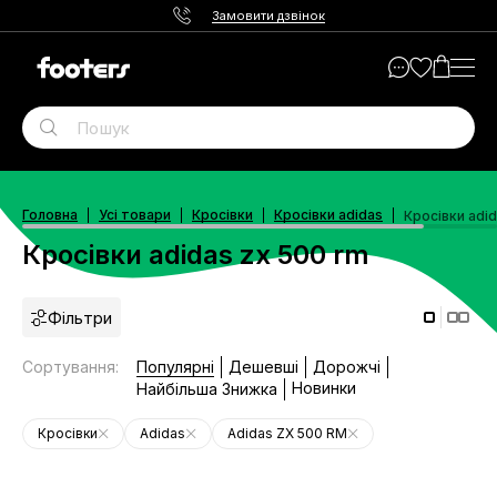
Замовити дзвінок
Головна
Усі товари
Кросівки
Кросівки adidas
Кросівки adid
Кросівки adidas zx 500 rm
Фільтри
Сортування
:
Популярні
Дешевші
Дорожчі
Новинки
Найбільша Знижка
Кросівки
Adidas
Adidas ZX 500 RM