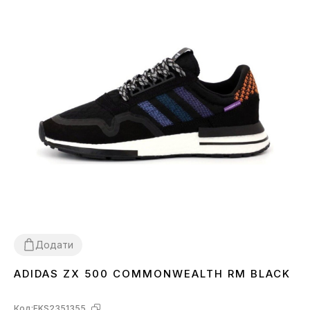
Додати
ADIDAS ZX 500 COMMONWEALTH RM BLACK
45
Код:
FKS2351355