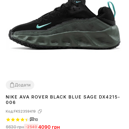
Додати
NIKE AVA ROVER BLACK BLUE SAGE DX4215-
41
42
43
44
45
006
Код:
FKS2359419
10
4090
грн
6630
грн
-2540