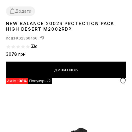
Додати
NEW BALANCE 2002R PROTECTION PACK
41
42
43
44
45
46
HIGH DESERT M2002RDP
Код:
FKS2360466
0
3078
грн
ДИВИТИСЬ
Акція
-38%
Популярний