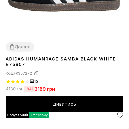
Додати
ADIDAS HUMANRACE SAMBA BLACK WHITE
36
37
38
39
40
41
42
43
44
45
B75807
Код:
FKS57272
10
3189
грн
4130
грн
-941
ДИВИТИСЬ
Популярний
Хіт сезону