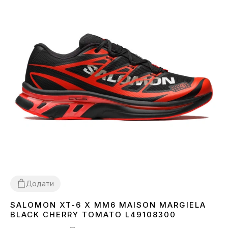
Додати
SALOMON XT-6 X MM6 MAISON MARGIELA
41
42
43
44
45
BLACK CHERRY TOMATO L49108300