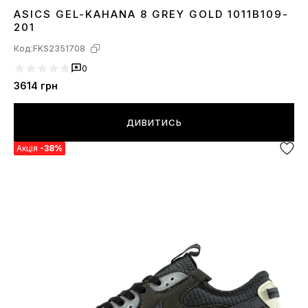
ASICS GEL-KAHANA 8 GREY GOLD 1011B109-
36
37
38
39
40
41
42
43
44
45
201
Код:
FKS2351708
0
3614
грн
ДИВИТИСЬ
Акція
-38%