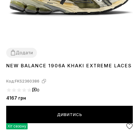
Додати
NEW BALANCE 1906A KHAKI EXTREME LACES
36
37
38
39
40
41
42
43
44
Код:
FKS2360386
0
4167
грн
ДИВИТИСЬ
Хіт сезону