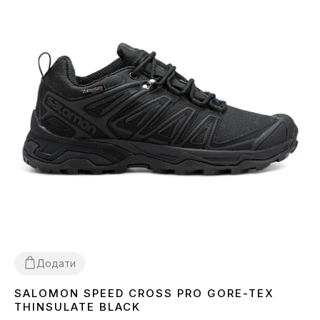
Додати
SALOMON SPEED CROSS PRO GORE-TEX
41
42
43
44
45
46
THINSULATE BLACK