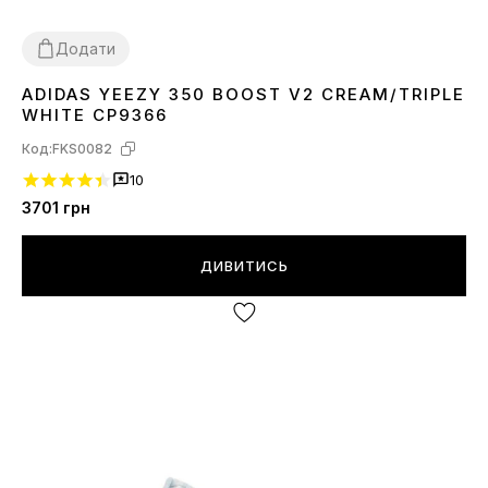
Додати
ADIDAS YEEZY 350 BOOST V2 CREAM/TRIPLE
36
37
38
39
40
41
42
44
45
WHITE CP9366
Код:
FKS0082
10
3701
грн
ДИВИТИСЬ