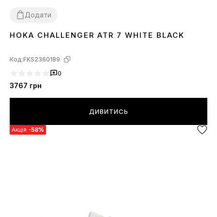
Додати
HOKA CHALLENGER ATR 7 WHITE BLACK
41
43
44
45
46
Код:
FKS2360189
0
3767
грн
ДИВИТИСЬ
Акція
-58%