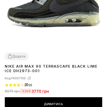
Додати
NIKE AIR MAX 90 TERRASCAPE BLACK LIME
36
40
41
42
43
44
45
ICE DH2973-001
Код:
FKS57150
35
3770
грн
6075
грн
-2305
ДИВИТИСЬ