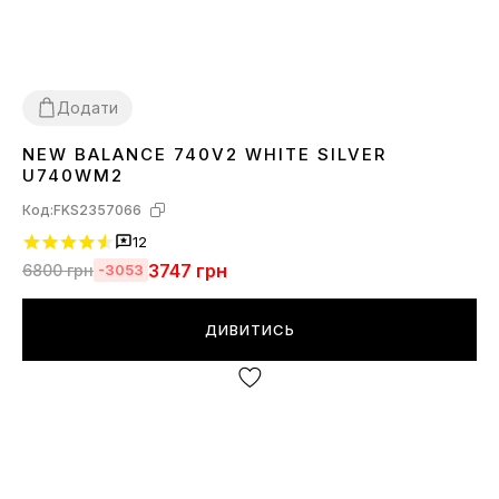
Додати
NEW BALANCE 740V2 WHITE SILVER
36
37
38
39
40
41
42
43
44
45
U740WM2
Код:
FKS2357066
12
3747
грн
6800
грн
-3053
ДИВИТИСЬ