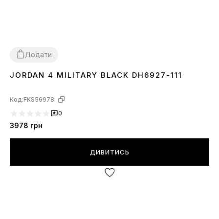
Додати
JORDAN 4 MILITARY BLACK DH6927-111
36
37
38
39
40
41
42
43
44
Код:
FKS56978
0
3978
грн
ДИВИТИСЬ