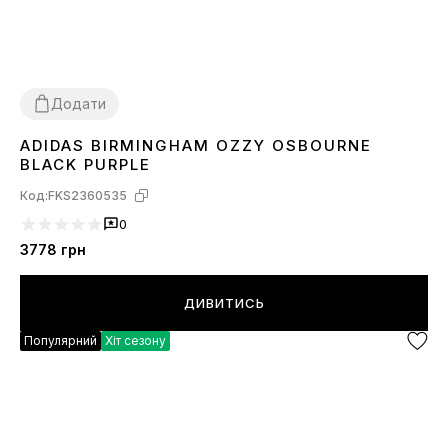
Додати
ADIDAS BIRMINGHAM OZZY OSBOURNE
36
37
38
39
41
42
43
44
45
BLACK PURPLE
Код:
FKS2360535
0
3778
грн
ДИВИТИСЬ
Популярний
Хіт сезону