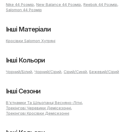
Nike 44 Розмір
,
New Balance 44 Розмір
,
Reebok 44 Розмір
,
Salomon 44 Розмір
Інші Матеріали
Кросівки Salomon Хутряні
Інші Кольори
Чорний/Білий
,
Чорний/Сірий
,
Сірий/Синій
,
Бежевий/Сірий
Інші Сезони
В'єтнамки Та Шльопанці Весняно-Літні
,
Трекінгові Черевики Демісезонні
,
Трекінгові Кросівки Демісезонні