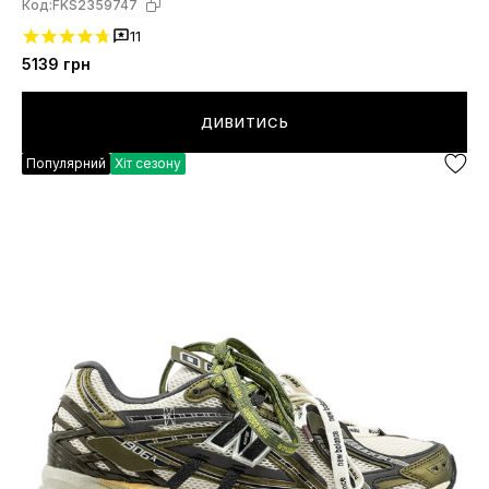
Код:
FKS2359747
11
5139
грн
ДИВИТИСЬ
Популярний
Хіт сезону