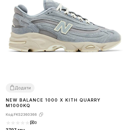
Додати
NEW BALANCE 1000 X KITH QUARRY
36
37
38
39
40
42
43
44
45
M1000KQ
Код:
FKS2360366
0
3797
грн