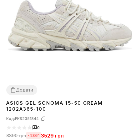
Додати
ASICS GEL SONOMA 15-50 CREAM
36
37
38
39
40
41
43
44
1202A365-100
Код:
FKS2351844
0
3529
грн
8390
грн
-4861