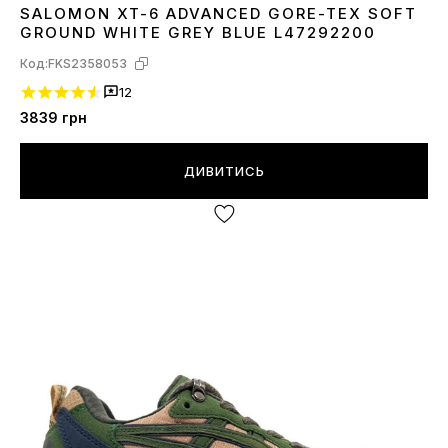
SALOMON XT-6 ADVANCED GORE-TEX SOFT
40
41
42
43
44
45
GROUND WHITE GREY BLUE L47292200
Код:
FKS2358053
12
3839
грн
ДИВИТИСЬ