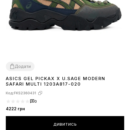
Додати
ASICS GEL PICKAX X U.SAGE MODERN
40
41
42
43
44
45
SAFARI MULTI 1203A817-020
Код:
FKS2360431
0
4222
грн
ДИВИТИСЬ