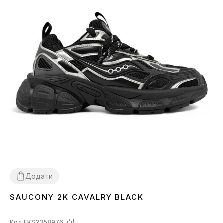
Додати
SAUCONY 2K CAVALRY BLACK
40
41
42
43
44
45
Код:
FKS2358976