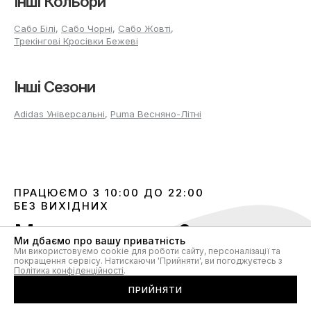
Інші Кольори
Сабо Білі
,
Сабо Чорні
,
Сабо Жовті
,
Трекінгові Кросівки Бежеві
Інші Сезони
Adidas Універсальні
,
Puma Весняно-Літні
ПРАЦЮЄМО З 10:00 ДО 22:00
БЕЗ ВИХІДНИХ
Маєте питання?
Ми дбаємо про вашу приватність
Звʼяжіться з нами
Ми використовуємо cookie для роботи сайту, персоналізації та
покращення сервісу. Натискаючи 'Прийняти', ви погоджуєтесь з
Політика конфіденційності
.
ПРИЙНЯТИ